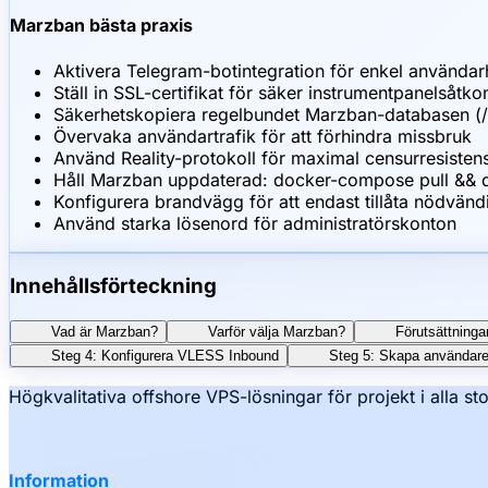
Marzban bästa praxis
Aktivera Telegram-botintegration för enkel användar
Ställ in SSL-certifikat för säker instrumentpanelså
Säkerhetskopiera regelbundet Marzban-databasen (/
Övervaka användartrafik för att förhindra missbruk
Använd Reality-protokoll för maximal censurresisten
Håll Marzban uppdaterad: docker-compose pull &&
Konfigurera brandvägg för att endast tillåta nödvän
Använd starka lösenord för administratörskonton
Innehållsförteckning
Vad är Marzban?
Varför välja Marzban?
Förutsättninga
Steg 4: Konfigurera VLESS Inbound
Steg 5: Skapa användare
Högkvalitativa offshore VPS-lösningar för projekt i alla sto
Information