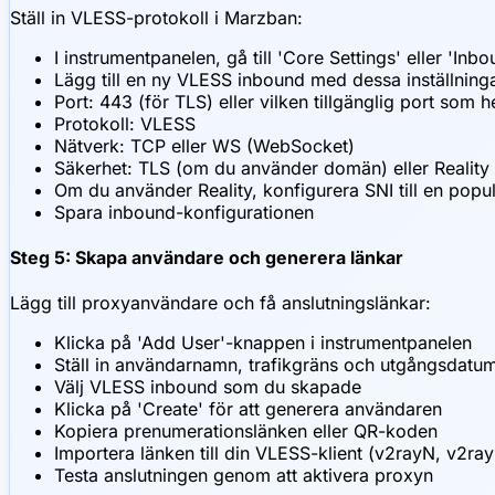
Ställ in VLESS-protokoll i Marzban:
I instrumentpanelen, gå till 'Core Settings' eller 'Inb
Lägg till en ny VLESS inbound med dessa inställninga
Port: 443 (för TLS) eller vilken tillgänglig port som h
Protokoll: VLESS
Nätverk: TCP eller WS (WebSocket)
Säkerhet: TLS (om du använder domän) eller Reality
Om du använder Reality, konfigurera SNI till en po
Spara inbound-konfigurationen
Steg 5: Skapa användare och generera länkar
Lägg till proxyanvändare och få anslutningslänkar:
Klicka på 'Add User'-knappen i instrumentpanelen
Ställ in användarnamn, trafikgräns och utgångsdatu
Välj VLESS inbound som du skapade
Klicka på 'Create' för att generera användaren
Kopiera prenumerationslänken eller QR-koden
Importera länken till din VLESS-klient (v2rayN, v2ray
Testa anslutningen genom att aktivera proxyn