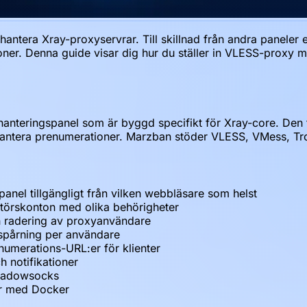
ntera Xray-proxyservrar. Till skillnad från andra paneler erb
oner. Denna guide visar dig hur du ställer in VLESS-proxy
nteringspanel som är byggd specifikt för Xray-core. Den ti
hantera prenumerationer. Marzban stöder VLESS, VMess, T
anel tillgängligt från vilken webbläsare som helst
ratörskonton med olika behörigheter
h radering av proxyanvändare
sspårning per användare
umerations-URL:er för klienter
 notifikationer
Shadowsocks
ar med Docker