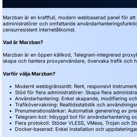
Marzban är en kraftfull, modern webbaserad panel för att ha
administratörer och omfattande användarhanteringsfunkti
censurresistent internetåtkomst.
Vad är Marzban?
Marzban är en öppen källkod, Telegram-integrerad proxyha
skapa och hantera proxyanvändare, övervaka trafik och 
Varför välja Marzban?
Modernt webbgränssnitt: Rent, responsivt instrumentp
Stöd för flera administratörer: Skapa flera administ
Användarhantering: Enkel skapande, modifiering oc
Trafikövervakning: Realtidsstatistik och användning
Prenumerationslänkar: Automatisk generering av pren
Telegram-bot: Inbyggd bot för användarhantering och
Flera protokoll: Stöder VLESS, VMess, Trojan och 
Docker-baserad: Enkel installation och uppdatering