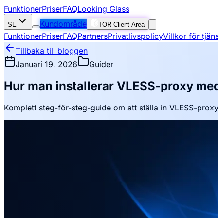
Funktioner
Priser
FAQ
Looking Glass
Kundområde
SE
TOR Client Area
Funktioner
Priser
FAQ
Partners
Privatlivspolicy
Villkor för tjä
Tillbaka till bloggen
Januari 19, 2026
Guider
Hur man installerar VLESS-proxy me
Komplett steg-för-steg-guide om att ställa in VLESS-prox