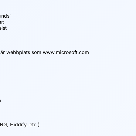
ounds'
r:
elst
pulär webbplats som www.microsoft.com
m
NG, Hiddify, etc.)