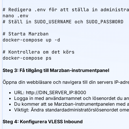
# Redigera .env för att ställa in administra
nano .env

# Ställ in SUDO_USERNAME och SUDO_PASSWORD

# Starta Marzban

docker-compose up -d

# Kontrollera om det körs

docker-compose ps
Steg 3: Få tillgång till Marzban-instrumentpanel
Öppna din webbläsare och navigera till din servers IP-adr
URL: http://DIN_SERVER_IP:8000
Logga in med användarnamnet och lösenordet du ang
Du kommer att se Marzban-instrumentpanelen med alter
Viktigt: Ändra standardadministratörslösenordet omed
Steg 4: Konfigurera VLESS Inbound