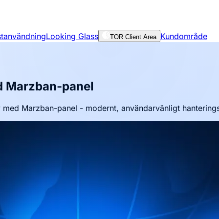
nstanvändning
Looking Glass
Kundområde
TOR Client Area
d Marzban-panel
y med Marzban-panel - modernt, användarvänligt hanteringsg