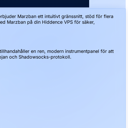
juder Marzban ett intuitivt gränssnitt, stöd för flera
 med Marzban på din Hiddence VPS för säker,
llhandahåller en ren, modern instrumentpanel för att
rojan och Shadowsocks-protokoll.