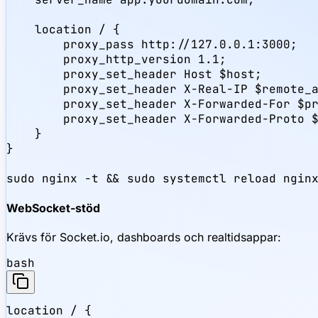
    location / {

        proxy_pass http://127.0.0.1:3000;

        proxy_http_version 1.1;

        proxy_set_header Host $host;

        proxy_set_header X-Real-IP $remote_a
        proxy_set_header X-Forwarded-For $pr
        proxy_set_header X-Forwarded-Proto $
    }

}

sudo nginx -t && sudo systemctl reload ngin
WebSocket-stöd
Krävs för Socket.io, dashboards och realtidsappar:
bash
location / {
