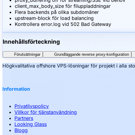
proxy_buffering off för streaming/SSE vid behov
client_max_body_size för filuppladdningar
Flera backends på olika subdomäner
upstream-block för load balancing
Kontrollera error.log vid 502 Bad Gateway
Innehållsförteckning
Förutsättningar
Grundläggande reverse proxy-konfiguration
Högkvalitativa offshore VPS-lösningar för projekt i alla sto
Information
Privatlivspolicy
Villkor för tjänstanvändning
Partners
Looking Glass
Blogg