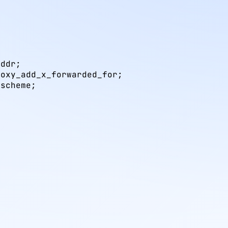
ddr;

oxy_add_x_forwarded_for;

scheme;

x