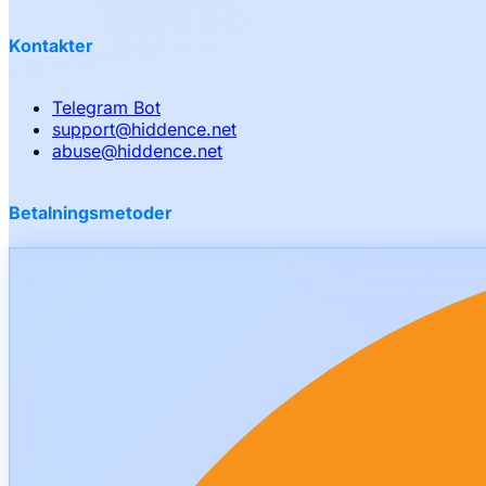
Kontakter
Telegram Bot
support
@
hiddence.net
abuse
@
hiddence.net
Betalningsmetoder