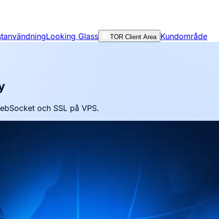
nstanvändning
Looking Glass
Kundområde
TOR Client Area
y
WebSocket och SSL på VPS.