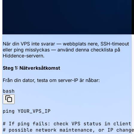
När din VPS inte svarar — webbplats nere, SSH-timeout
eller ping misslyckas — använd denna checklista på
Hiddence-servern.
Steg 1: Nätverksåtkomst
Från din dator, testa om server-IP är nåbar:
bash
ping YOUR_VPS_IP

# If ping fails: check VPS status in client 
# possible network maintenance, or IP chang