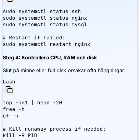
sudo systemctl status ssh

sudo systemctl status nginx

sudo systemctl status mysql

# Restart if failed:

sudo systemctl restart nginx
Steg 4: Kontrollera CPU, RAM och disk
Slut på minne eller full disk orsakar ofta hängningar:
bash
top -bn1 | head -20

free -h

df -h

# Kill runaway process if needed:

kill -9 PID