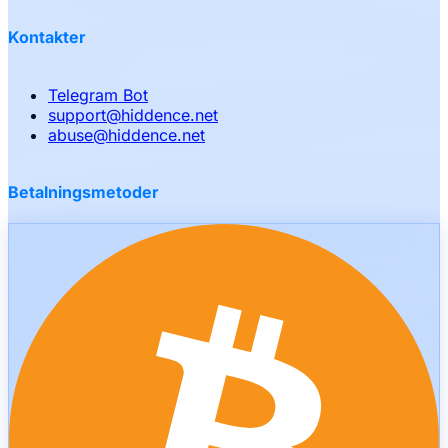
Kontakter
Telegram Bot
support
@
hiddence.net
abuse
@
hiddence.net
Betalningsmetoder