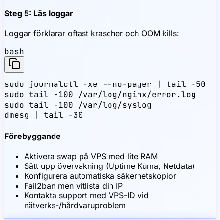
Steg 5: Läs loggar
Loggar förklarar oftast krascher och OOM kills:
bash
sudo journalctl -xe --no-pager | tail -50

sudo tail -100 /var/log/nginx/error.log

sudo tail -100 /var/log/syslog

dmesg | tail -30
Förebyggande
Aktivera swap på VPS med lite RAM
Sätt upp övervakning (Uptime Kuma, Netdata)
Konfigurera automatiska säkerhetskopior
Fail2ban men vitlista din IP
Kontakta support med VPS-ID vid
nätverks-/hårdvaruproblem