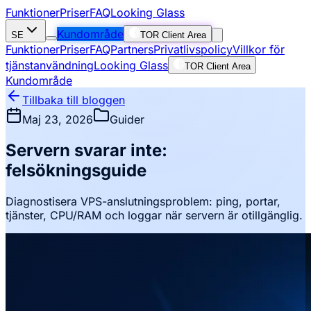
Funktioner
Priser
FAQ
Looking Glass
Kundområde
SE
TOR Client Area
Funktioner
Priser
FAQ
Partners
Privatlivspolicy
Villkor för
tjänstanvändning
Looking Glass
TOR Client Area
Kundområde
Tillbaka till bloggen
Maj 23, 2026
Guider
Servern svarar inte:
felsökningsguide
Diagnostisera VPS-anslutningsproblem: ping, portar,
tjänster, CPU/RAM och loggar när servern är otillgänglig.