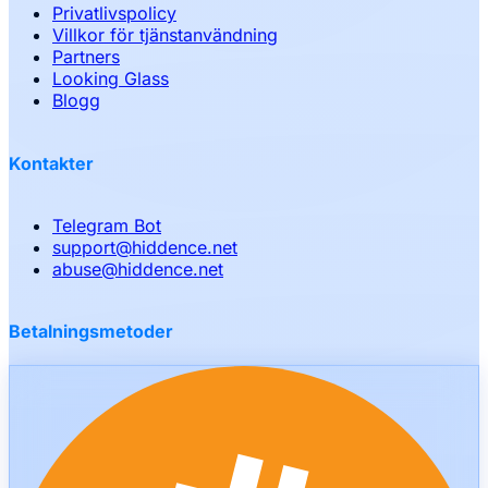
Privatlivspolicy
Villkor för tjänstanvändning
Partners
Looking Glass
Blogg
Kontakter
Telegram Bot
support
@
hiddence.net
abuse
@
hiddence.net
Betalningsmetoder