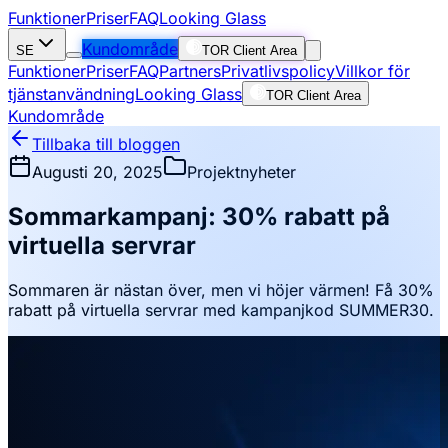
Funktioner
Priser
FAQ
Looking Glass
Kundområde
SE
TOR Client Area
Funktioner
Priser
FAQ
Partners
Privatlivspolicy
Villkor för
tjänstanvändning
Looking Glass
TOR Client Area
Kundområde
Tillbaka till bloggen
Augusti 20, 2025
Projektnyheter
Sommarkampanj: 30% rabatt på
virtuella servrar
Sommaren är nästan över, men vi höjer värmen! Få 30%
rabatt på virtuella servrar med kampanjkod SUMMER30.