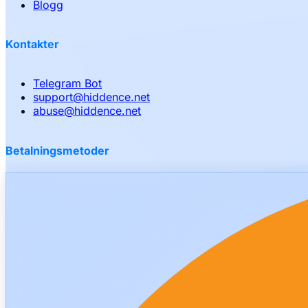
Blogg
Kontakter
Telegram Bot
support
@
hiddence.net
abuse
@
hiddence.net
Betalningsmetoder