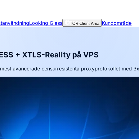
nstanvändning
Looking Glass
Kundområde
TOR Client Area
VLESS + XTLS-Reality på VPS
 mest avancerade censurresistenta proxyprotokollet med 3x