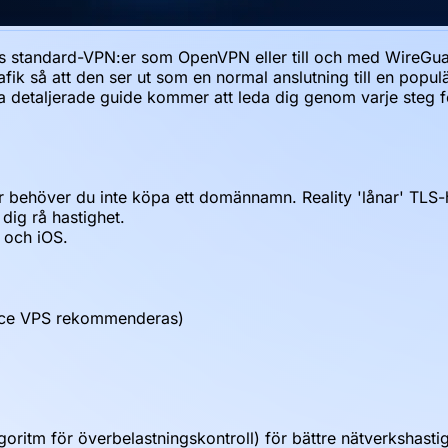
as standard-VPN:er som OpenVPN eller till och med WireGua
ik så att den ser ut som en normal anslutning till en popul
nna detaljerade guide kommer att leda dig genom varje steg f
er behöver du inte köpa ett domännamn. Reality 'lånar' TLS
dig rå hastighet.
 och iOS.
ence VPS rekommenderas)
oritm för överbelastningskontroll) för bättre nätverkshastig