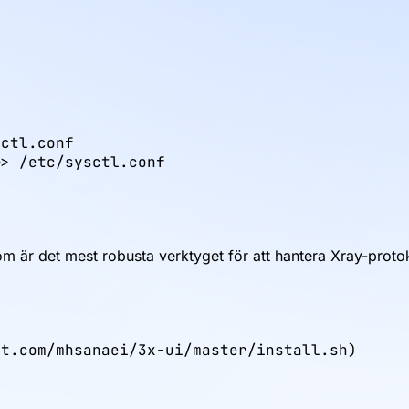
ctl.conf

> /etc/sysctl.conf

är det mest robusta verktyget för att hantera Xray-protoko
nt.com/mhsanaei/3x-ui/master/install.sh)