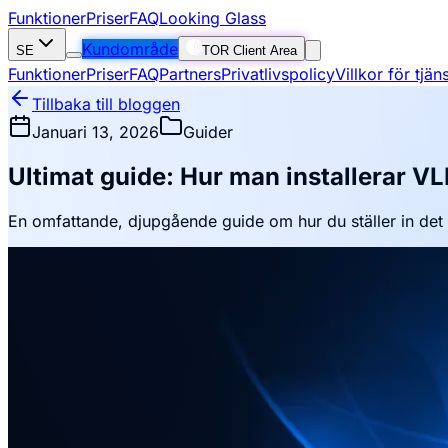
Funktioner
Priser
FAQ
Looking Glass
Kundområde
SE
TOR Client Area
Funktioner
Priser
FAQ
Partners
Privatlivspolicy
Villkor för tjä
Tillbaka till bloggen
Januari 13, 2026
Guider
Ultimat guide: Hur man installerar 
En omfattande, djupgående guide om hur du ställer in det