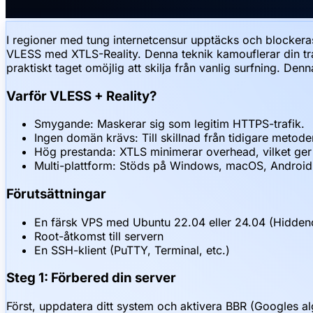
I regioner med tung internetcensur upptäcks och blocker
VLESS med XTLS-Reality. Denna teknik kamouflerar din traf
praktiskt taget omöjlig att skilja från vanlig surfning. De
Varför VLESS + Reality?
Smygande: Maskerar sig som legitim HTTPS-trafik.
Ingen domän krävs: Till skillnad från tidigare metod
Hög prestanda: XTLS minimerar overhead, vilket ger 
Multi-plattform: Stöds på Windows, macOS, Android
Förutsättningar
En färsk VPS med Ubuntu 22.04 eller 24.04 (Hidd
Root-åtkomst till servern
En SSH-klient (PuTTY, Terminal, etc.)
Steg 1: Förbered din server
Först, uppdatera ditt system och aktivera BBR (Googles alg