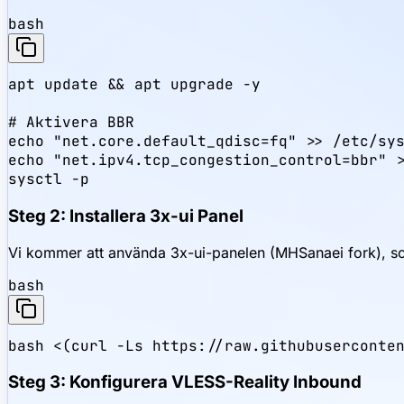
bash
apt update && apt upgrade -y

# Aktivera BBR

echo "net.core.default_qdisc=fq" >> /etc/sys
echo "net.ipv4.tcp_congestion_control=bbr" >
sysctl -p
Steg 2: Installera 3x-ui Panel
Vi kommer att använda 3x-ui-panelen (MHSanaei fork), som 
bash
bash <(curl -Ls https://raw.githubuserconte
Steg 3: Konfigurera VLESS-Reality Inbound