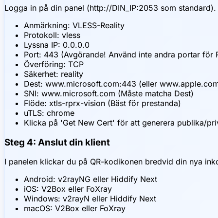
Logga in på din panel (http://DIN_IP:2053 som standard). 
Anmärkning: VLESS-Reality
Protokoll: vless
Lyssna IP: 0.0.0.0
Port: 443 (Avgörande! Använd inte andra portar för R
Överföring: TCP
Säkerhet: reality
Dest: www.microsoft.com:443 (eller www.apple.com
SNI: www.microsoft.com (Måste matcha Dest)
Flöde: xtls-rprx-vision (Bäst för prestanda)
uTLS: chrome
Klicka på 'Get New Cert' för att generera publika/pri
Steg 4: Anslut din klient
I panelen klickar du på QR-kodikonen bredvid din nya in
Android: v2rayNG eller Hiddify Next
iOS: V2Box eller FoXray
Windows: v2rayN eller Hiddify Next
macOS: V2Box eller FoXray