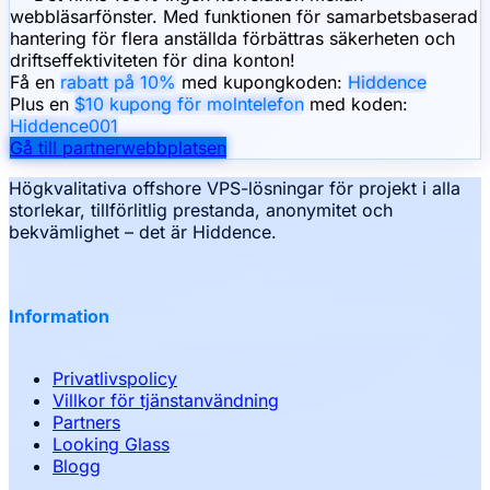
webbläsarfönster. Med funktionen för samarbetsbaserad
hantering för flera anställda förbättras säkerheten och
driftseffektiviteten för dina konton!
Få en
rabatt på 10%
med kupongkoden:
Hiddence
Plus en
$10 kupong för molntelefon
med koden:
Hiddence001
Gå till partnerwebbplatsen
Högkvalitativa offshore VPS-lösningar för projekt i alla
storlekar, tillförlitlig prestanda, anonymitet och
bekvämlighet – det är Hiddence.
Information
Privatlivspolicy
Villkor för tjänstanvändning
Partners
Looking Glass
Blogg