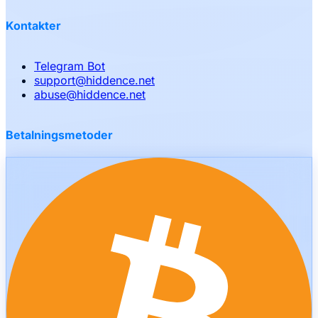
Kontakter
Telegram Bot
support
@
hiddence.net
abuse
@
hiddence.net
Betalningsmetoder