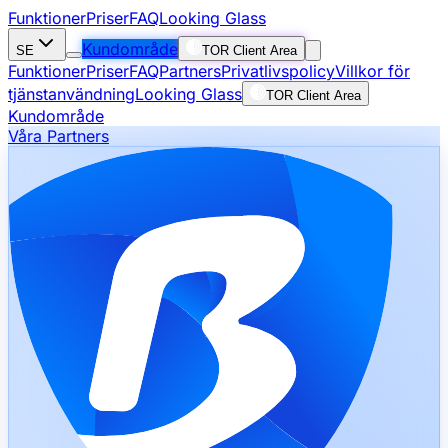
Funktioner
Priser
FAQ
Looking Glass
Kundområde
SE
TOR Client Area
Funktioner
Priser
FAQ
Partners
Privatlivspolicy
Villkor för
tjänstanvändning
Looking Glass
TOR Client Area
Kundområde
Våra Partners