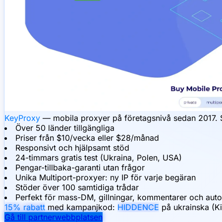
KeyProxy
— mobila proxyer på företagsnivå sedan 2017. Stab
Över 50 länder tillgängliga
Priser från $10/vecka eller $28/månad
Responsivt och hjälpsamt stöd
24-timmars gratis test (Ukraina, Polen, USA)
Pengar-tillbaka-garanti utan frågor
Unika Multiport-proxyer: ny IP för varje begäran
Stöder över 100 samtidiga trådar
Perfekt för mass-DM, gillningar, kommentarer och auto
15% rabatt
med kampanjkod:
HIDDENCE
på ukrainska (Ki
Gå till partnerwebbplatsen