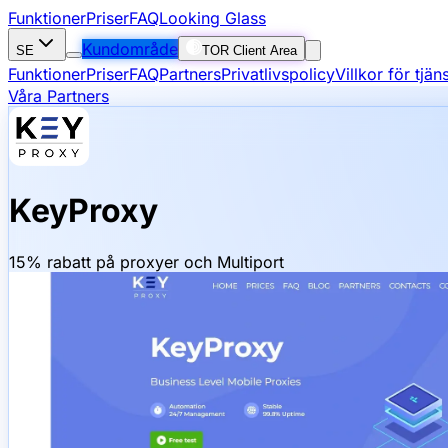
Funktioner
Priser
FAQ
Looking Glass
Kundområde
SE
TOR Client Area
Funktioner
Priser
FAQ
Partners
Privatlivspolicy
Villkor för tjä
Våra Partners
KeyProxy
15% rabatt på proxyer och Multiport