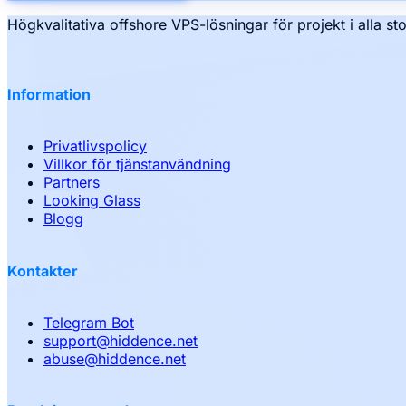
Högkvalitativa offshore VPS-lösningar för projekt i alla sto
Information
Privatlivspolicy
Villkor för tjänstanvändning
Partners
Looking Glass
Blogg
Kontakter
Telegram Bot
support
@
hiddence.net
abuse
@
hiddence.net