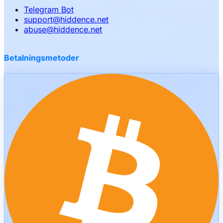
Telegram Bot
support
@
hiddence.net
abuse
@
hiddence.net
Betalningsmetoder