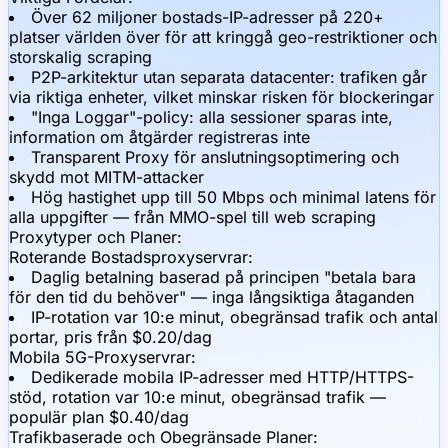
Över 62 miljoner bostads-IP-adresser på 220+
platser världen över för att kringgå geo-restriktioner och
storskalig scraping
P2P-arkitektur utan separata datacenter: trafiken går
via riktiga enheter, vilket minskar risken för blockeringar
"Inga Loggar"-policy: alla sessioner sparas inte,
information om åtgärder registreras inte
Transparent Proxy för anslutningsoptimering och
skydd mot MITM-attacker
Hög hastighet upp till 50 Mbps och minimal latens för
alla uppgifter — från MMO-spel till web scraping
Proxytyper och Planer:
Roterande Bostadsproxyservrar:
Daglig betalning baserad på principen "betala bara
för den tid du behöver" — inga långsiktiga åtaganden
IP-rotation var 10:e minut, obegränsad trafik och antal
portar, pris från $0.20/dag
Mobila 5G-Proxyservrar:
Dedikerade mobila IP-adresser med HTTP/HTTPS-
stöd, rotation var 10:e minut, obegränsad trafik —
populär plan $0.40/dag
Trafikbaserade och Obegränsade Planer: