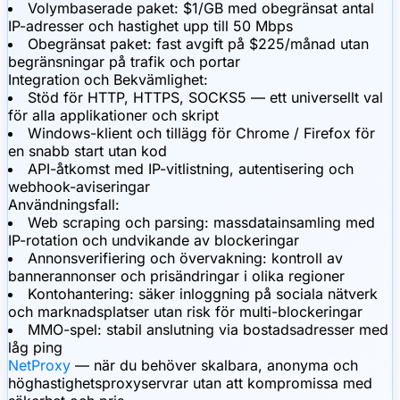
Volymbaserade paket: $1/GB med obegränsat antal
IP-adresser och hastighet upp till 50 Mbps
Obegränsat paket: fast avgift på $225/månad utan
begränsningar på trafik och portar
Integration och Bekvämlighet:
Stöd för HTTP, HTTPS, SOCKS5 — ett universellt val
för alla applikationer och skript
Windows-klient och tillägg för Chrome / Firefox för
en snabb start utan kod
API-åtkomst med IP-vitlistning, autentisering och
webhook-aviseringar
Användningsfall:
Web scraping och parsing: massdatainsamling med
IP-rotation och undvikande av blockeringar
Annonsverifiering och övervakning: kontroll av
bannerannonser och prisändringar i olika regioner
Kontohantering: säker inloggning på sociala nätverk
och marknadsplatser utan risk för multi-blockeringar
MMO-spel: stabil anslutning via bostadsadresser med
låg ping
NetProxy
— när du behöver skalbara, anonyma och
höghastighetsproxyservrar utan att kompromissa med