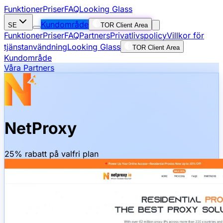
Funktioner
Priser
FAQ
Looking Glass
Kundområde
SE
TOR Client Area
Funktioner
Priser
FAQ
Partners
Privatlivspolicy
Villkor för
tjänstanvändning
Looking Glass
TOR Client Area
Kundområde
Våra Partners
NetProxy
25% rabatt på valfri plan