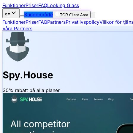
Funktioner
Priser
FAQ
Looking Glass
Kundområde
SE
TOR Client Area
Funktioner
Priser
FAQ
Partners
Privatlivspolicy
Villkor för tjä
Våra Partners
Spy.House
30% rabatt på alla planer