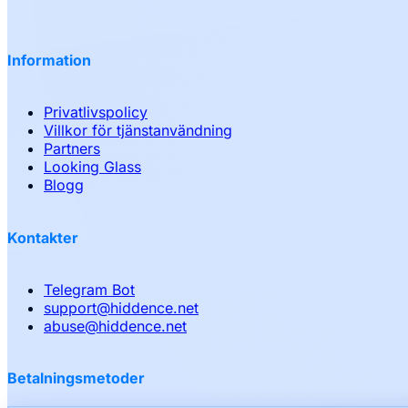
Information
Privatlivspolicy
Villkor för tjänstanvändning
Partners
Looking Glass
Blogg
Kontakter
Telegram Bot
support
@
hiddence.net
abuse
@
hiddence.net
Betalningsmetoder