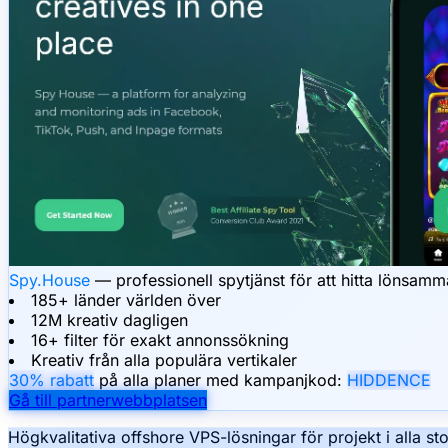
Spy.House
— professionell spytjänst för att hitta lönsa
185+ länder världen över
12M kreativ dagligen
16+ filter för exakt annonssökning
Kreativ från alla populära vertikaler
30% rabatt
på alla planer med kampanjkod:
HIDDENCE
Gå till partnerwebbplatsen
Högkvalitativa offshore VPS-lösningar för projekt i alla sto