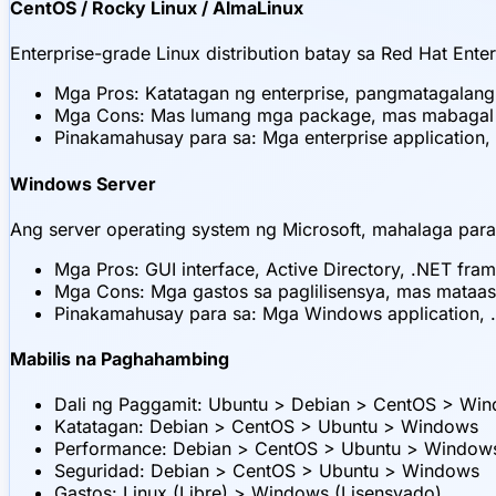
CentOS / Rocky Linux / AlmaLinux
Enterprise-grade Linux distribution batay sa Red Hat Ente
Mga Pros: Katatagan ng enterprise, pangmatagalang 
Mga Cons: Mas lumang mga package, mas mabagal na
Pinakamahusay para sa: Mga enterprise application,
Windows Server
Ang server operating system ng Microsoft, mahalaga para
Mga Pros: GUI interface, Active Directory, .NET fra
Mga Cons: Mga gastos sa paglilisensya, mas mataas 
Pinakamahusay para sa: Mga Windows application, .
Mabilis na Paghahambing
Dali ng Paggamit: Ubuntu > Debian > CentOS > Wi
Katatagan: Debian > CentOS > Ubuntu > Windows
Performance: Debian > CentOS > Ubuntu > Window
Seguridad: Debian > CentOS > Ubuntu > Windows
Gastos: Linux (Libre) > Windows (Lisensyado)