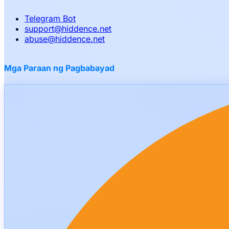
Telegram Bot
support
@
hiddence.net
abuse
@
hiddence.net
Mga Paraan ng Pagbabayad