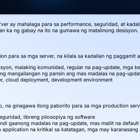
erver ay mahalaga para sa performance, seguridad, at kad
gan ka ng gabay na ito na gumawa ng matalinong desisyon.
ution para sa mga server, na kilala sa kadalian ng paggami
syon, malaking komunidad, regular na pag-update, mga be
ing mangailangan ng pansin ang mas madalas na pag-upda
er, cloud deployment, development environment
o, na ginagawa itong paborito para sa mga production serv
guridad, libreng pilosopiya ng software
i gaanong madalas na pag-update, mas maliit na default 
application na kritikal sa katatagan, mga may karanasang 