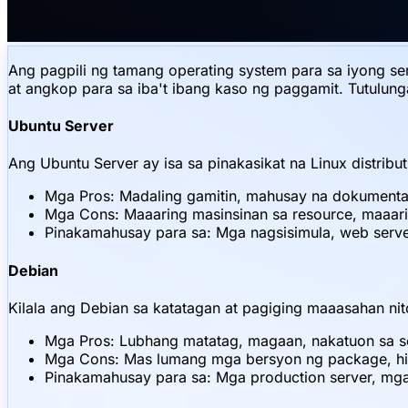
Ang pagpili ng tamang operating system para sa iyong s
at angkop para sa iba't ibang kaso ng paggamit. Tutulun
Ubuntu Server
Ang Ubuntu Server ay isa sa pinakasikat na Linux distrib
Mga Pros: Madaling gamitin, mahusay na dokumenta
Mga Cons: Maaaring masinsinan sa resource, maaar
Pinakamahusay para sa: Mga nagsisimula, web serv
Debian
Kilala ang Debian sa katatagan at pagiging maaasahan nit
Mga Pros: Lubhang matatag, magaan, nakatuon sa se
Mga Cons: Mas lumang mga bersyon ng package, hind
Pinakamahusay para sa: Mga production server, mga 