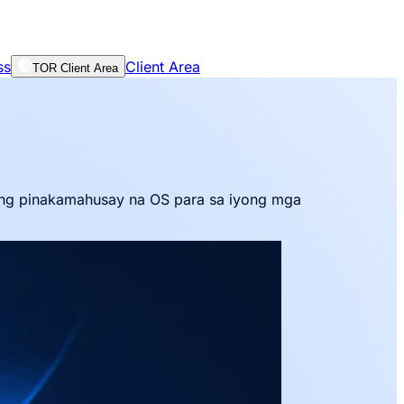
ss
Client Area
TOR Client Area
ang pinakamahusay na OS para sa iyong mga