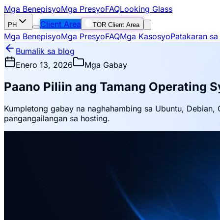
Mga Benepisyo
Mga Presyo
FAQ
Looking Glass
Client Area
PH
TOR Client Area
Mga Benepisyo
Mga Presyo
FAQ
Mga Kasosyo
Patakaran sa
Bumalik sa blog
Enero 13, 2026
Mga Gabay
Paano Piliin ang Tamang Operating S
Kumpletong gabay na naghahambing sa Ubuntu, Debian, C
pangangailangan sa hosting.