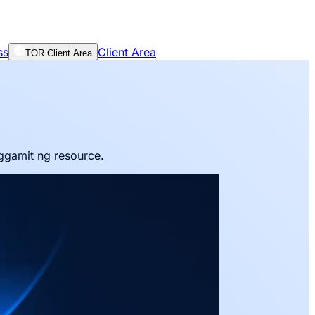
ss
Client Area
TOR Client Area
ggamit ng resource.