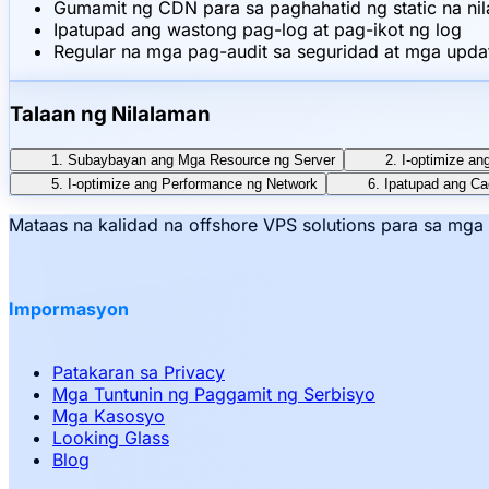
Gumamit ng CDN para sa paghahatid ng static na ni
Ipatupad ang wastong pag-log at pag-ikot ng log
Regular na mga pag-audit sa seguridad at mga upda
Talaan ng Nilalaman
1. Subaybayan ang Mga Resource ng Server
2. I-optimize a
5. I-optimize ang Performance ng Network
6. Ipatupad ang Ca
Mataas na kalidad na offshore VPS solutions para sa mg
Impormasyon
Patakaran sa Privacy
Mga Tuntunin ng Paggamit ng Serbisyo
Mga Kasosyo
Looking Glass
Blog