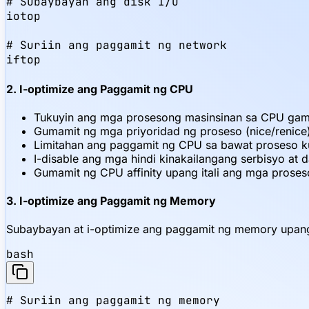
# Subaybayan ang disk I/O

iotop

# Suriin ang paggamit ng network

iftop
2. I-optimize ang Paggamit ng CPU
Tukuyin ang mga prosesong masinsinan sa CPU gami
Gumamit ng mga priyoridad ng proseso (nice/renice
Limitahan ang paggamit ng CPU sa bawat proseso k
I-disable ang mga hindi kinakailangang serbisyo at
Gumamit ng CPU affinity upang itali ang mga proses
3. I-optimize ang Paggamit ng Memory
Subaybayan at i-optimize ang paggamit ng memory upan
bash
# Suriin ang paggamit ng memory
