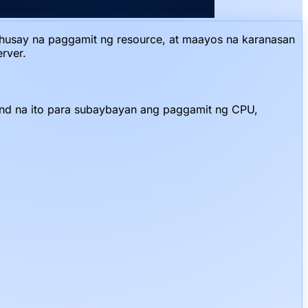
husay na paggamit ng resource, at maayos na karanasan
rver.
d na ito para subaybayan ang paggamit ng CPU,