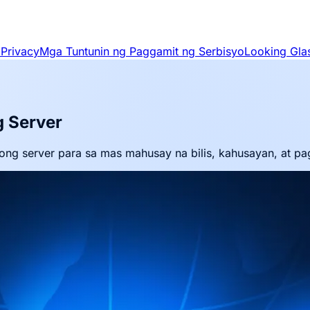
 Privacy
Mga Tuntunin ng Paggamit ng Serbisyo
Looking Gla
g Server
ng server para sa mas mahusay na bilis, kahusayan, at pa