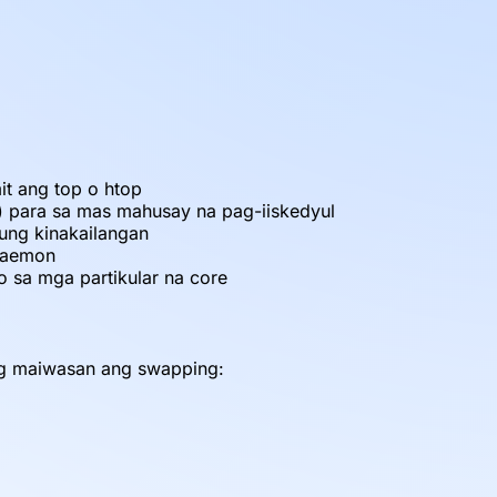
t ang top o htop
) para sa mas mahusay na pag-iiskedyul
ung kinakailangan
 daemon
o sa mga partikular na core
g maiwasan ang swapping: