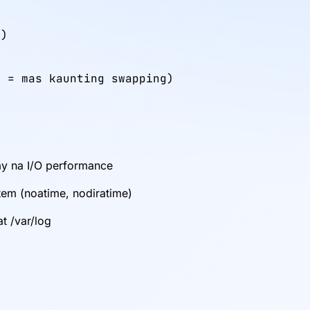
)

 = mas kaunting swapping)

y na I/O performance
em (noatime, nodiratime)
t /var/log