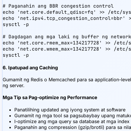
# Paganahin ang BBR congestion control

echo 'net.core.default_qdisc=fq' >> /etc/sys
echo 'net.ipv4.tcp_congestion_control=bbr' >
sysctl -p

# Dagdagan ang mga laki ng buffer ng network
echo 'net.core.rmem_max=134217728' >> /etc/s
echo 'net.core.wmem_max=134217728' >> /etc/s
sysctl -p
6. Ipatupad ang Caching
Gumamit ng Redis o Memcached para sa application-leve
ng server.
Mga Tip sa Pag-optimize ng Performance
Panatilihing updated ang iyong system at software
Gumamit ng mga tool sa pagsubaybay upang matuk
I-optimize ang mga query sa database at mga index
Paganahin ang compression (gzip/brotli) para sa ni