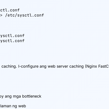
ctl.conf

> /etc/sysctl.conf



ysctl.conf

ysctl.conf

l caching. I-configure ang web server caching (Nginx Fa
oy ang mga bottleneck
lalaman ng web