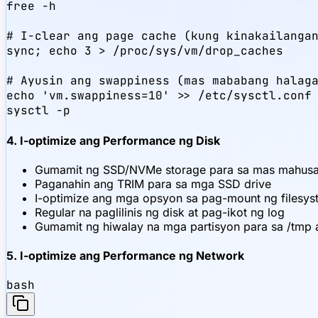
free -h

# I-clear ang page cache (kung kinakailangan
sync; echo 3 > /proc/sys/vm/drop_caches

# Ayusin ang swappiness (mas mababang halaga
echo 'vm.swappiness=10' >> /etc/sysctl.conf

sysctl -p
4. I-optimize ang Performance ng Disk
Gumamit ng SSD/NVMe storage para sa mas mahusa
Paganahin ang TRIM para sa mga SSD drive
I-optimize ang mga opsyon sa pag-mount ng filesyst
Regular na paglilinis ng disk at pag-ikot ng log
Gumamit ng hiwalay na mga partisyon para sa /tmp a
5. I-optimize ang Performance ng Network
bash