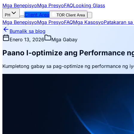
Mga Benepisyo
Mga Presyo
FAQ
Looking Glass
Client Area
PH
TOR Client Area
Mga Benepisyo
Mga Presyo
FAQ
Mga Kasosyo
Patakaran sa
Bumalik sa blog
Enero 13, 2026
Mga Gabay
Paano I-optimize ang Performance n
Kumpletong gabay sa pag-optimize ng performance ng iyo