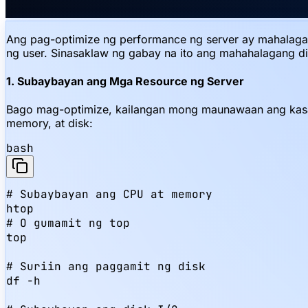
Ang pag-optimize ng performance ng server ay mahalaga 
ng user. Sinasaklaw ng gabay na ito ang mahahalagang di
1. Subaybayan ang Mga Resource ng Server
Bago mag-optimize, kailangan mong maunawaan ang kasa
memory, at disk:
bash
# Subaybayan ang CPU at memory

htop

# O gumamit ng top

top

# Suriin ang paggamit ng disk

df -h
