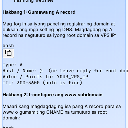
mismong website)
Hakbang 1: Gumawa ng A record
Mag-log in sa iyong panel ng registrar ng domain at
buksan ang mga setting ng DNS. Magdagdag ng A
record na nagtuturo sa iyong root domain sa VPS IP:
bash
Type: A

Host / Name: @  (or leave empty for root dom
Value / Points to: YOUR_VPS_IP

TTL: 300–3600 (auto is fine)
Hakbang 2: I-configure ang www subdomain
Maaari kang magdagdag ng isa pang A record para sa
www o gumamit ng CNAME na tumuturo sa root
domain: