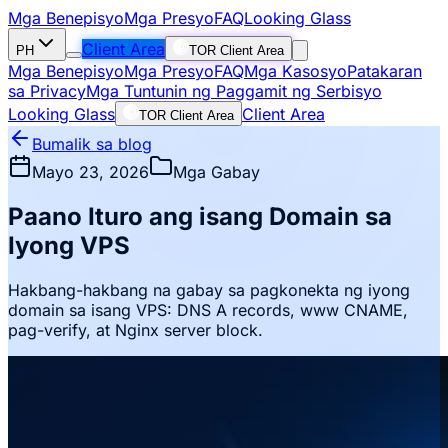
Mga Benepisyo
Mga Presyo
FAQ
Looking Glass
Client Area
PH
TOR Client Area
Mga Benepisyo
Mga Presyo
FAQ
Mga Kasosyo
Patakaran
sa Privacy
Mga Tuntunin ng Paggamit ng Serbisyo
Looking Glass
Client Area
TOR Client Area
Bumalik sa blog
Mayo 23, 2026
Mga Gabay
Paano Ituro ang isang Domain sa
Iyong VPS
Hakbang-hakbang na gabay sa pagkonekta ng iyong
domain sa isang VPS: DNS A records, www CNAME,
pag-verify, at Nginx server block.