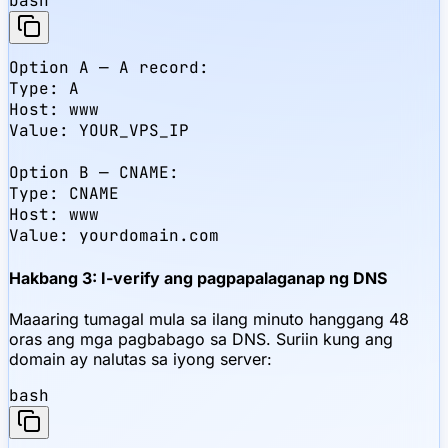
bash
Option A — A record:

Type: A

Host: www

Value: YOUR_VPS_IP

Option B — CNAME:

Type: CNAME

Host: www

Value: yourdomain.com
Hakbang 3: I-verify ang pagpapalaganap ng DNS
Maaaring tumagal mula sa ilang minuto hanggang 48
oras ang mga pagbabago sa DNS. Suriin kung ang
domain ay nalutas sa iyong server:
bash