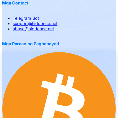
Mga Contact
Telegram Bot
support
@
hiddence.net
abuse
@
hiddence.net
Mga Paraan ng Pagbabayad