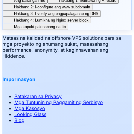
Ang kailangan mo
Hakbang 1: Gumawa ng A record
Hakbang 2: I-configure ang www subdomain
Hakbang 3: I-verify ang pagpapalaganap ng DNS
Hakbang 4: Lumikha ng Nginx server block
Mga kapaki-pakinabang na tip
Mataas na kalidad na offshore VPS solutions para sa
mga proyekto ng anumang sukat, maaasahang
performance, anonymity, at kaginhawahan ang
Hiddence.
Impormasyon
Patakaran sa Privacy
Mga Tuntunin ng Paggamit ng Serbisyo
Mga Kasosyo
Looking Glass
Blog