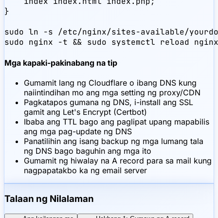
    index index.html index.php;

}

sudo ln -s /etc/nginx/sites-available/yourdo
sudo nginx -t && sudo systemctl reload ngin
Mga kapaki-pakinabang na tip
Gumamit lang ng Cloudflare o ibang DNS kung
naiintindihan mo ang mga setting ng proxy/CDN
Pagkatapos gumana ng DNS, i-install ang SSL
gamit ang Let's Encrypt (Certbot)
Ibaba ang TTL bago ang paglipat upang mapabilis
ang mga pag-update ng DNS
Panatilihin ang isang backup ng mga lumang tala
ng DNS bago baguhin ang mga ito
Gumamit ng hiwalay na A record para sa mail kung
nagpapatakbo ka ng email server
Talaan ng Nilalaman