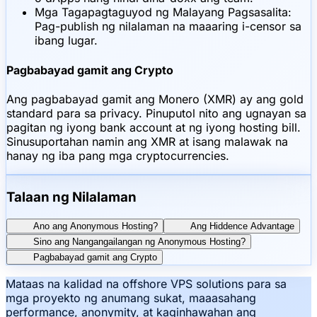
Mga Tagapagtaguyod ng Malayang Pagsasalita:
Pag-publish ng nilalaman na maaaring i-censor sa
ibang lugar.
Pagbabayad gamit ang Crypto
Ang pagbabayad gamit ang Monero (XMR) ay ang gold
standard para sa privacy. Pinuputol nito ang ugnayan sa
pagitan ng iyong bank account at ng iyong hosting bill.
Sinusuportahan namin ang XMR at isang malawak na
hanay ng iba pang mga cryptocurrencies.
Talaan ng Nilalaman
Ano ang Anonymous Hosting?
Ang Hiddence Advantage
Sino ang Nangangailangan ng Anonymous Hosting?
Pagbabayad gamit ang Crypto
Mataas na kalidad na offshore VPS solutions para sa
mga proyekto ng anumang sukat, maaasahang
performance, anonymity, at kaginhawahan ang