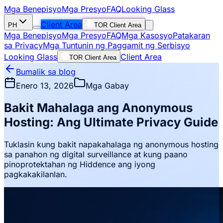
Mga Benepisyo
Mga Presyo
FAQ
Looking Glass
Client Area
PH
TOR Client Area
Mga Benepisyo
Mga Presyo
FAQ
Mga Kasosyo
Patakaran
sa Privacy
Mga Tuntunin ng Paggamit ng Serbisyo
Looking Glass
Client Area
TOR Client Area
Bumalik sa blog
Enero 13, 2026
Mga Gabay
Bakit Mahalaga ang Anonymous
Hosting: Ang Ultimate Privacy Guide
Tuklasin kung bakit napakahalaga ng anonymous hosting
sa panahon ng digital surveillance at kung paano
pinoprotektahan ng Hiddence ang iyong
pagkakakilanlan.