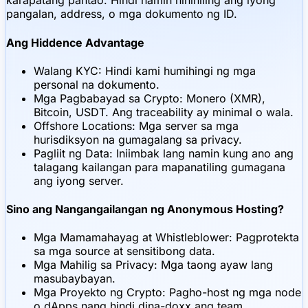
karapatang pantao. Hindi namin hinihiling ang iyong
pangalan, address, o mga dokumento ng ID.
Ang Hiddence Advantage
Walang KYC: Hindi kami humihingi ng mga
personal na dokumento.
Mga Pagbabayad sa Crypto: Monero (XMR),
Bitcoin, USDT. Ang traceability ay minimal o wala.
Offshore Locations: Mga server sa mga
hurisdiksyon na gumagalang sa privacy.
Pagliit ng Data: Iniimbak lang namin kung ano ang
talagang kailangan para mapanatiling gumagana
ang iyong server.
Sino ang Nangangailangan ng Anonymous Hosting?
Mga Mamamahayag at Whistleblower: Pagprotekta
sa mga source at sensitibong data.
Mga Mahilig sa Privacy: Mga taong ayaw lang
masubaybayan.
Mga Proyekto ng Crypto: Pagho-host ng mga node
o dApps nang hindi dina-doxx ang team.