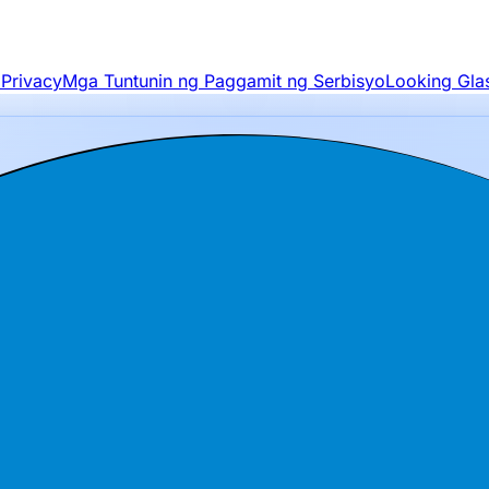
 Privacy
Mga Tuntunin ng Paggamit ng Serbisyo
Looking Gla