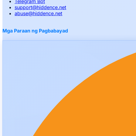
Telegram Bot
support
@
hiddence.net
abuse
@
hiddence.net
Mga Paraan ng Pagbabayad