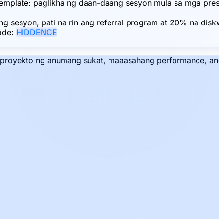
mplate: paglikha ng daan-daang sesyon mula sa mga preset
ng sesyon, pati na rin ang referral program at 20% na di
ode:
HIDDENCE
a proyekto ng anumang sukat, maaasahang performance, an