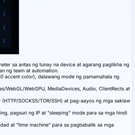
eter sa antas ng tunay na device at agarang paglikha ng
n ng team at automation.
t 10 accent color), dalawang mode ng pamamahala ng
nvas/WebGL/WebGPU, MediaDevices, Audio, ClientRects at
roxy (HTTP/SOCKS5/TOR/SSH) at pag-aayos ng mga saklaw
g, pagsuri ng IP at "sleeping" mode para sa mga hindi
idad at "time machine" para sa pagbabalik sa mga