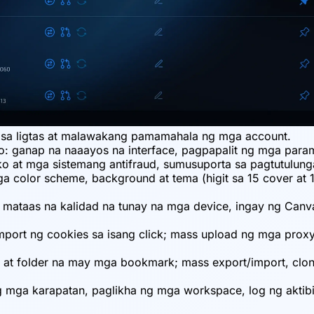
 sa ligtas at malawakang pamamahala ng mga account.
: ganap na naaayos na interface, pagpapalit ng mga param
 at mga sistemang antifraud, sumusuporta sa pagtutulunga
ga color scheme, background at tema (higit sa 15 cover a
g mataas na kalidad na tunay na mga device, ingay ng Ca
-import ng cookies sa isang click; mass upload ng mga p
t folder na may mga bookmark; mass export/import, clonin
g mga karapatan, paglikha ng mga workspace, log ng aktib