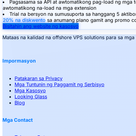
Pagsasama sa API at awtomatikong pag-load ng mga te
awtomatikong na-load na mga extension
Trial na bersyon na sumusuporta sa hanggang 5 aktibo
20% na diskwento
sa anumang plano gamit ang promo c
Bisitahin ang website ng kasosyo
Mataas na kalidad na offshore VPS solutions para sa mg
Impormasyon
Patakaran sa Privacy
Mga Tuntunin ng Paggamit ng Serbisyo
Mga Kasosyo
Looking Glass
Blog
Mga Contact