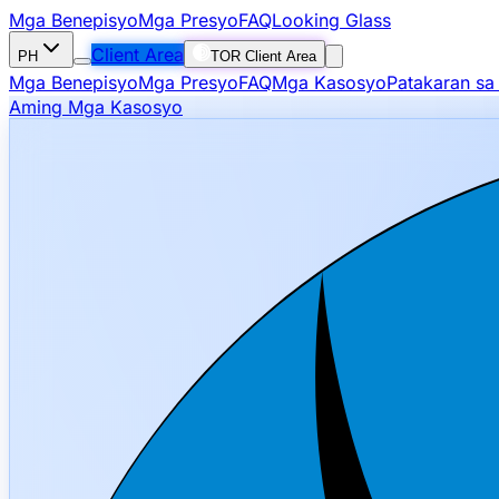
Mga Benepisyo
Mga Presyo
FAQ
Looking Glass
Client Area
PH
TOR Client Area
Mga Benepisyo
Mga Presyo
FAQ
Mga Kasosyo
Patakaran sa
Aming Mga Kasosyo