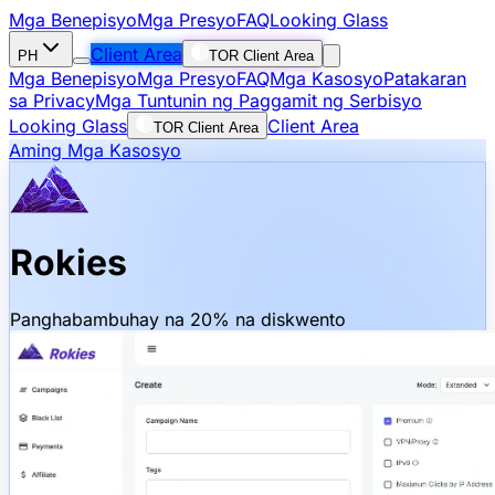
Mga Benepisyo
Mga Presyo
FAQ
Looking Glass
Client Area
PH
TOR Client Area
Mga Benepisyo
Mga Presyo
FAQ
Mga Kasosyo
Patakaran
sa Privacy
Mga Tuntunin ng Paggamit ng Serbisyo
Looking Glass
Client Area
TOR Client Area
Aming Mga Kasosyo
Rokies
Panghabambuhay na 20% na diskwento