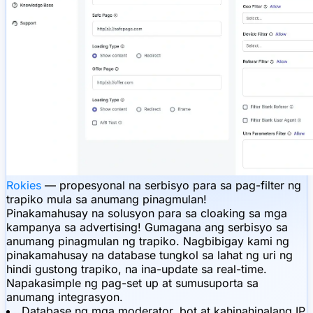
Rokies
— propesyonal na serbisyo para sa pag-filter ng
trapiko mula sa anumang pinagmulan!
Pinakamahusay na solusyon para sa cloaking sa mga
kampanya sa advertising! Gumagana ang serbisyo sa
anumang pinagmulan ng trapiko. Nagbibigay kami ng
pinakamahusay na database tungkol sa lahat ng uri ng
hindi gustong trapiko, na ina-update sa real-time.
Napakasimple ng pag-set up at sumusuporta sa
anumang integrasyon.
Database ng mga moderator, bot at kahinahinalang IP