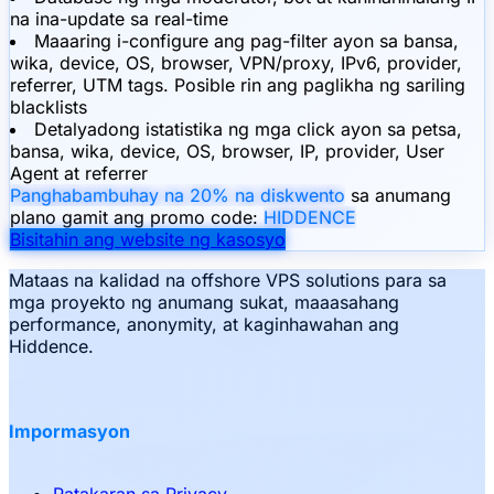
na ina-update sa real-time
Maaaring i-configure ang pag-filter ayon sa bansa,
wika, device, OS, browser, VPN/proxy, IPv6, provider,
referrer, UTM tags. Posible rin ang paglikha ng sariling
blacklists
Detalyadong istatistika ng mga click ayon sa petsa,
bansa, wika, device, OS, browser, IP, provider, User
Agent at referrer
Panghabambuhay na 20% na diskwento
sa anumang
plano gamit ang promo code:
HIDDENCE
Bisitahin ang website ng kasosyo
Mataas na kalidad na offshore VPS solutions para sa
mga proyekto ng anumang sukat, maaasahang
performance, anonymity, at kaginhawahan ang
Hiddence.
Impormasyon