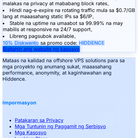
malakas na privacy at mababang block rates。
Hindi nag-e-expire na rotating traffic mula sa $0.7/GB
lang at maaasahang static IPs sa $6/IP。
Stable na uptime na umaabot sa 99.99% na may
mabilis at responsive na 24/7 support。
Libreng pagsubok available。
10% Diskwento
sa promo code:
HIDDENCE
Bisitahin ang website ng kasosyo
Mataas na kalidad na offshore VPS solutions para sa
mga proyekto ng anumang sukat, maaasahang
performance, anonymity, at kaginhawahan ang
Hiddence.
Impormasyon
Patakaran sa Privacy
Mga Tuntunin ng Paggamit ng Serbisyo
Mga Kasosyo