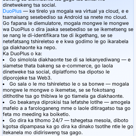
dinetwekeng tsa social.
DuoPlus
— ke tirelo ya mogala wa virtual ya cloud, e e
tsamaisang sesebediso sa Android sa nnete mo cloud.
Go fapana le diemulatore, mogala mongwe le mongwe
wa DuoPlus o dira jaaka sesebediso se se ikemetseng se
se nang le di-identifikara tse di ikgethang, se se
netefatsang tshireletso e e kwa godimo le go ikarabela
ga diakhaonte ka nepo.
Ka DuoPlus o ka:
Go simolola diakhaonte tse di sa lekanyediwang — e
siametse thata bakeng sa e-commerce, go laola
dinetweke tsa social, diplatfomo tsa dipotso le
diporojeke tsa Web3.
Go sala o le mo tshireletso le o sa bonwe — mogala
mongwe le mongwe o ikemetse, se se fokotsang
ditlhotlhe tsa go thibiwa le go tlamela ga diakhaonte.
Go beakanya diprokisi tsa lefatshe lotlhe — amogela
mafelo a a farologaneng mme o laole ditiragatso tsa go
feta mo meeding ka boiketlo.
Go dira ka tlhomo 24/7 — tshegetsa mesola, diboto
kgotsa dipampasa ka go dira ka dinako tsotlhe ntle le go
itekanela mo didirisweng tsa gago.