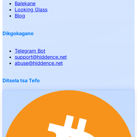
Balekane
Looking Glass
Blog
Dikgokagano
Telegram Bot
support
@
hiddence.net
abuse
@
hiddence.net
Ditsela tsa Tefo