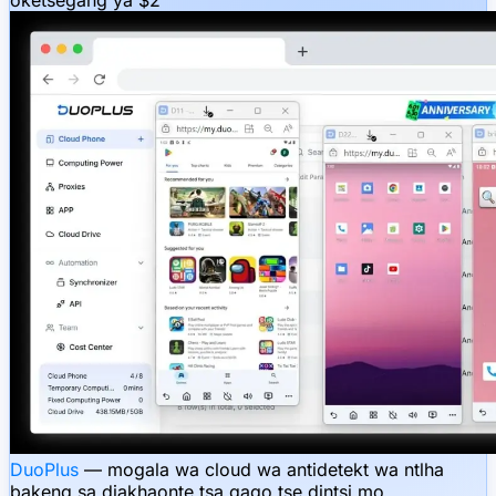
DuoPlus
— mogala wa cloud wa antidetekt wa ntlha
bakeng sa diakhaonte tsa gago tse dintsi mo