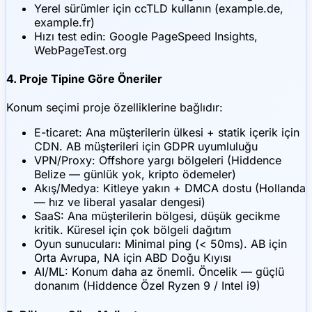
Yerel sürümler için ccTLD kullanın (example.de,
example.fr)
Hızı test edin: Google PageSpeed Insights,
WebPageTest.org
4. Proje Tipine Göre Öneriler
Konum seçimi proje özelliklerine bağlıdır:
E-ticaret: Ana müşterilerin ülkesi + statik içerik için
CDN. AB müşterileri için GDPR uyumluluğu
VPN/Proxy: Offshore yargı bölgeleri (Hiddence
Belize — günlük yok, kripto ödemeler)
Akış/Medya: Kitleye yakın + DMCA dostu (Hollanda
— hız ve liberal yasalar dengesi)
SaaS: Ana müşterilerin bölgesi, düşük gecikme
kritik. Küresel için çok bölgeli dağıtım
Oyun sunucuları: Minimal ping (< 50ms). AB için
Orta Avrupa, NA için ABD Doğu Kıyısı
AI/ML: Konum daha az önemli. Öncelik — güçlü
donanım (Hiddence Özel Ryzen 9 / Intel i9)