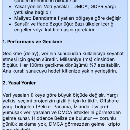
sunucu konumunu dikkate alır
Yasal yönler: Veri yasaları, DMCA, GDPR yargı
yetkisine bağlıdır
Maliyet: Barındırma fiyatları bölgeye göre değişir
Sansür ve ifade özgürlüğü: Bazı ülkeler içeriği
engeller veya kaldırılmasını gerektirir
1. Performans ve Gecikme
Gecikme (delay), verinin sunucudan kullanıcıya seyahat
etmesi için geçen süredir. Milisaniye (ms) cinsinden
ölçülür. Her 100ms gecikme dönüşümü %7 azaltabilir.
Ana kural: sunucuyu hedef kitlenize yakın yerleştirin.
2. Yasal Yönler
Veri yasaları ülkeye göre büyük ölçüde değişir. Yargı
yetkisi seçimi projenizin gizliliği için kritiktir. Offshore
yargı bölgeleri (Belize, Panama, İzlanda, İsviçre)
yumuşak veri yasaları ve DMCA isteklerini görmezden
gelme sunar. Hiddence Belize'de bulunur — zorunlu
günlük saklama yok, DMCA görmezden gelme, kripto
para desteği.