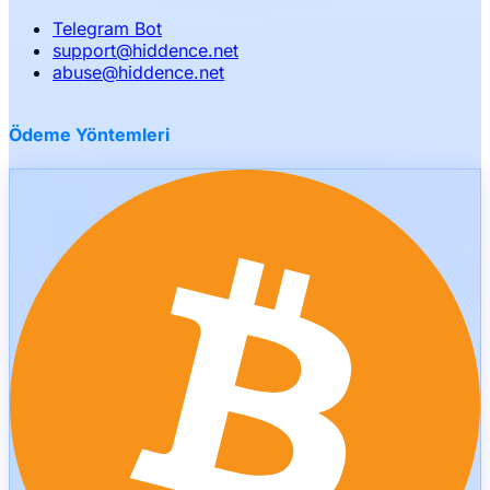
Telegram Bot
support
@
hiddence.net
abuse
@
hiddence.net
Ödeme Yöntemleri