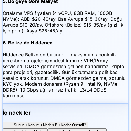
5. Bölgeye Göre Maliyet
Ortalama VPS fiyatları (4 vCPU, 8GB RAM, 100GB
NVMe): ABD $20-40/ay, Batı Avrupa $15-30/ay, Doğu
Avrupa $10-20/ay, Offshore (Belize) $15-35/ay (gizlilik
için prim), Asya $25-45/ay.
6. Belize'de Hiddence
Hiddence Belize'de bulunur — maksimum anonimlik
gerektiren projeler için ideal konum: VPN/Proxy
servisleri, DMCA görmezden gelinen barındırma, kripto
para projeleri, gazetecilik. Günlük tutmama politikası
yasal olarak korunur, DMCA görmezden gelme, zorunlu
KYC yok. Modern donanım (Ryzen 9, Intel i9, NVMe,
DDR5), 10 Gbps ağ, sınırsız trafik, L3/L4 DDoS
koruması.
İçindekiler
Sunucu Konumu Neden Bu Kadar Önemli?