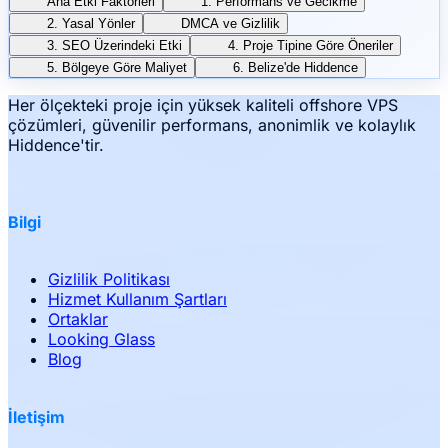
Ana Etki Faktörleri
1. Performans ve Gecikme
2. Yasal Yönler
DMCA ve Gizlilik
3. SEO Üzerindeki Etki
4. Proje Tipine Göre Öneriler
5. Bölgeye Göre Maliyet
6. Belize'de Hiddence
Her ölçekteki proje için yüksek kaliteli offshore VPS
çözümleri, güvenilir performans, anonimlik ve kolaylık
Hiddence'tir.
Bilgi
Gizlilik Politikası
Hizmet Kullanım Şartları
Ortaklar
Looking Glass
Blog
İletişim