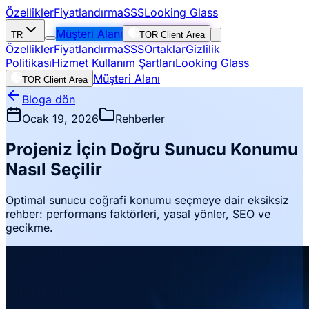
Özellikler
Fiyatlandırma
SSS
Looking Glass
Müşteri Alanı
TR
TOR Client Area
Özellikler
Fiyatlandırma
SSS
Ortaklar
Gizlilik
Politikası
Hizmet Kullanım Şartları
Looking Glass
Müşteri Alanı
TOR Client Area
Bloga dön
Ocak 19, 2026
Rehberler
Projeniz İçin Doğru Sunucu Konumu
Nasıl Seçilir
Optimal sunucu coğrafi konumu seçmeye dair eksiksiz
rehber: performans faktörleri, yasal yönler, SEO ve
gecikme.