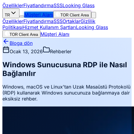
Özellikler
Fiyatlandırma
SSS
Looking Glass
Müşteri Alanı
TR
TOR Client Area
Özellikler
Fiyatlandırma
SSS
Ortaklar
Gizlilik
Politikası
Hizmet Kullanım Şartları
Looking Glass
Müşteri Alanı
TOR Client Area
Bloga dön
Ocak 13, 2026
Rehberler
Windows Sunucusuna RDP ile Nasıl
Bağlanılır
Windows, macOS ve Linux'tan Uzak Masaüstü Protokolü
(RDP) kullanarak Windows sunucunuza bağlanmaya dair
eksiksiz rehber.