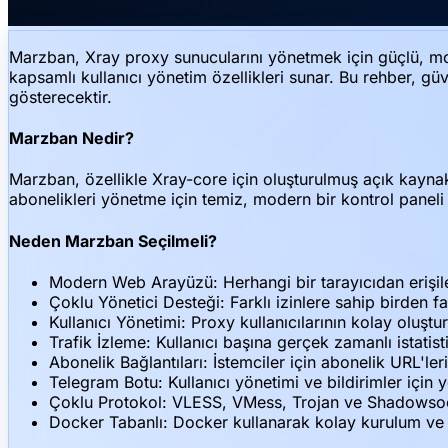
Marzban, Xray proxy sunucularını yönetmek için güçlü, mode
kapsamlı kullanıcı yönetim özellikleri sunar. Bu rehber, gü
gösterecektir.
Marzban Nedir?
Marzban, özellikle Xray-core için oluşturulmuş açık kaynakl
abonelikleri yönetme için temiz, modern bir kontrol pane
Neden Marzban Seçilmeli?
Modern Web Arayüzü: Herhangi bir tarayıcıdan erişile
Çoklu Yönetici Desteği: Farklı izinlere sahip birden f
Kullanıcı Yönetimi: Proxy kullanıcılarının kolay oluştur
Trafik İzleme: Kullanıcı başına gerçek zamanlı istatist
Abonelik Bağlantıları: İstemciler için abonelik URL'le
Telegram Botu: Kullanıcı yönetimi ve bildirimler için y
Çoklu Protokol: VLESS, VMess, Trojan ve Shadowso
Docker Tabanlı: Docker kullanarak kolay kurulum ve