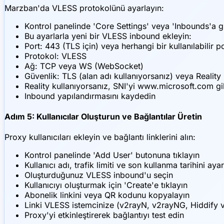
Marzban'da VLESS protokolünü ayarlayın:
Kontrol panelinde 'Core Settings' veya 'Inbounds'a g
Bu ayarlarla yeni bir VLESS inbound ekleyin:
Port: 443 (TLS için) veya herhangi bir kullanılabilir p
Protokol: VLESS
Ağ: TCP veya WS (WebSocket)
Güvenlik: TLS (alan adı kullanıyorsanız) veya Reality
Reality kullanıyorsanız, SNI'yi www.microsoft.com gib
Inbound yapılandırmasını kaydedin
Adım 5: Kullanıcılar Oluşturun ve Bağlantılar Üretin
Proxy kullanıcıları ekleyin ve bağlantı linklerini alın:
Kontrol panelinde 'Add User' butonuna tıklayın
Kullanıcı adı, trafik limiti ve son kullanma tarihini aya
Oluşturduğunuz VLESS inbound'u seçin
Kullanıcıyı oluşturmak için 'Create'e tıklayın
Abonelik linkini veya QR kodunu kopyalayın
Linki VLESS istemcinize (v2rayN, v2rayNG, Hiddify vb
Proxy'yi etkinleştirerek bağlantıyı test edin