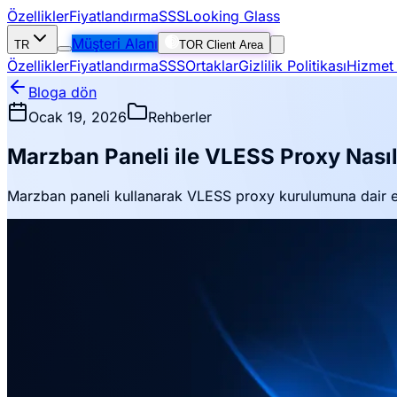
Özellikler
Fiyatlandırma
SSS
Looking Glass
Müşteri Alanı
TR
TOR Client Area
Özellikler
Fiyatlandırma
SSS
Ortaklar
Gizlilik Politikası
Hizmet 
Bloga dön
Ocak 19, 2026
Rehberler
Marzban Paneli ile VLESS Proxy Nasıl
Marzban paneli kullanarak VLESS proxy kurulumuna dair ek