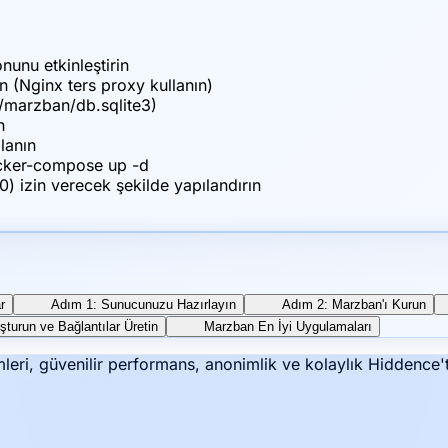
nunu etkinleştirin
un (Nginx ters proxy kullanın)
t/marzban/db.sqlite3)
n
lanın
ocker-compose up -d
0) izin verecek şekilde yapılandırın
r
Adım 1: Sunucunuzu Hazırlayın
Adım 2: Marzban'ı Kurun
şturun ve Bağlantılar Üretin
Marzban En İyi Uygulamaları
leri, güvenilir performans, anonimlik ve kolaylık Hiddence't