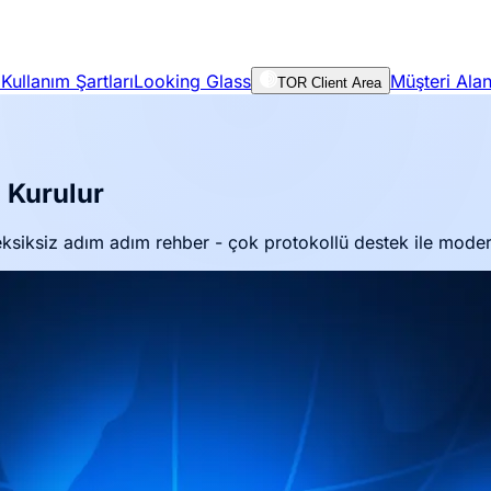
Kullanım Şartları
Looking Glass
Müşteri Alan
TOR Client Area
 Kurulur
siksiz adım adım rehber - çok protokollü destek ile modern