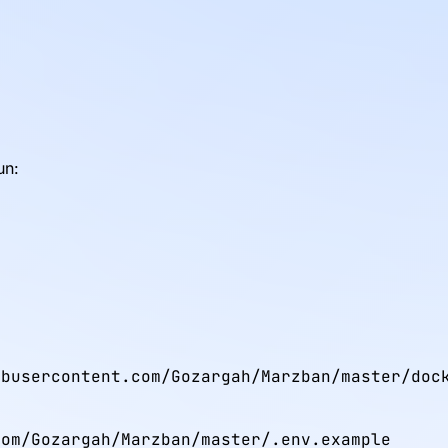
un:
busercontent.com/Gozargah/Marzban/master/dock
om/Gozargah/Marzban/master/.env.example
