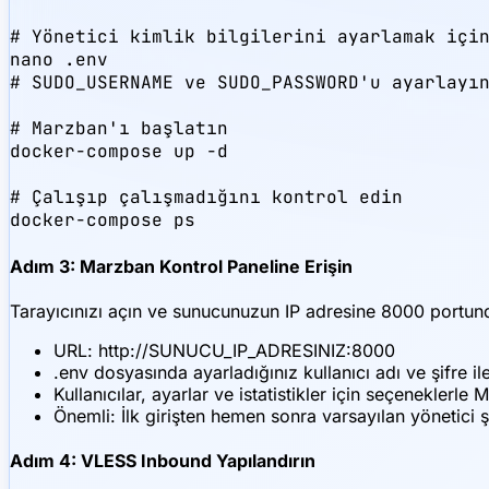
# Yönetici kimlik bilgilerini ayarlamak için
nano .env

# SUDO_USERNAME ve SUDO_PASSWORD'u ayarlayın
# Marzban'ı başlatın

docker-compose up -d

# Çalışıp çalışmadığını kontrol edin

docker-compose ps
Adım 3: Marzban Kontrol Paneline Erişin
Tarayıcınızı açın ve sunucunuzun IP adresine 8000 portund
URL: http://SUNUCU_IP_ADRESINIZ:8000
.env dosyasında ayarladığınız kullanıcı adı ve şifre ile
Kullanıcılar, ayarlar ve istatistikler için seçeneklerl
Önemli: İlk girişten hemen sonra varsayılan yönetici şi
Adım 4: VLESS Inbound Yapılandırın