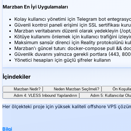
Marzban En İyi Uygulamaları
Kolay kullanıcı yönetimi için Telegram bot entegrasyo
Güvenli kontrol paneli erişimi için SSL sertifikası kur
Marzban veritabanını düzenli olarak yedekleyin (/op
Kötüye kullanımı önlemek için kullanıcı trafiğini izleyi
Maksimum sansür direnci için Reality protokolünü kul
Marzban'ı güncel tutun: docker-compose pull && d
Güvenlik duvarını yalnızca gerekli portlara (443, 800
Yönetici hesapları için güçlü şifreler kullanın
İçindekiler
Marzban Nedir?
Neden Marzban Seçilmeli?
Ön Koşulla
Adım 4: VLESS Inbound Yapılandırın
Adım 5: Kullanıcılar Olu
Her ölçekteki proje için yüksek kaliteli offshore VPS çözüm
Bilgi