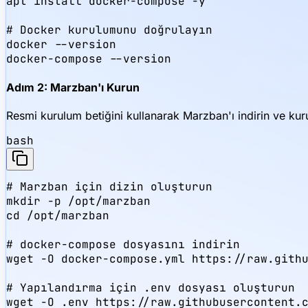
apt install docker-compose -y

# Docker kurulumunu doğrulayın

docker --version

docker-compose --version
Adım 2: Marzban'ı Kurun
Resmi kurulum betiğini kullanarak Marzban'ı indirin ve kur
bash
# Marzban için dizin oluşturun

mkdir -p /opt/marzban

cd /opt/marzban

# docker-compose dosyasını indirin

wget -O docker-compose.yml https://raw.githu
# Yapılandırma için .env dosyası oluşturun

wget -O .env https://raw.githubusercontent.c