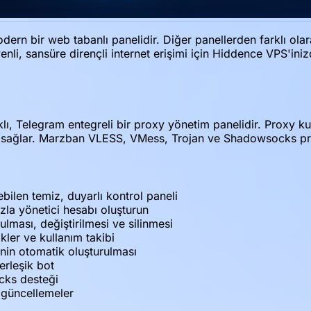
rn bir web tabanlı panelidir. Diğer panellerden farklı olar
venli, sansüre dirençli internet erişimi için Hiddence VPS'i
ı, Telegram entegreli bir proxy yönetim panelidir. Proxy kul
li sağlar. Marzban VLESS, VMess, Trojan ve Shadowsocks pro
bilen temiz, duyarlı kontrol paneli
azla yönetici hesabı oluşturun
ulması, değiştirilmesi ve silinmesi
ikler ve kullanım takibi
rinin otomatik oluşturulması
erleşik bot
cks desteği
 güncellemeler