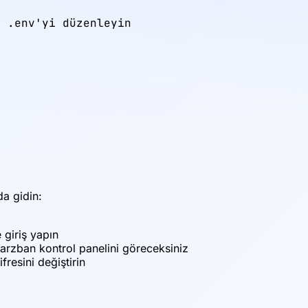
 .env'yi düzenleyin



a gidin:
 giriş yapın
e Marzban kontrol panelini göreceksiniz
fresini değiştirin