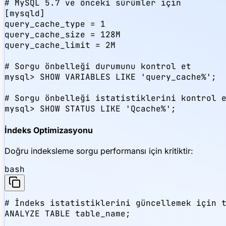
# MySQL 5.7 ve önceki sürümler için

[mysqld]

query_cache_type = 1

query_cache_size = 128M

query_cache_limit = 2M

# Sorgu önbelleği durumunu kontrol et

mysql> SHOW VARIABLES LIKE 'query_cache%';

# Sorgu önbelleği istatistiklerini kontrol e
mysql> SHOW STATUS LIKE 'Qcache%';
İndeks Optimizasyonu
Doğru indeksleme sorgu performansı için kritiktir:
bash
# İndeks istatistiklerini güncellemek için t
ANALYZE TABLE table_name;
