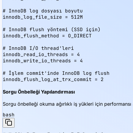
# InnoDB log dosyası boyutu

innodb_log_file_size = 512M

# InnoDB flush yöntemi (SSD için)

innodb_flush_method = O_DIRECT

# InnoDB I/O thread'leri

innodb_read_io_threads = 4

innodb_write_io_threads = 4

# İşlem commit'inde InnoDB log flush

innodb_flush_log_at_trx_commit = 2
Sorgu Önbelleği Yapılandırması
Sorgu önbelleği okuma ağırlıklı iş yükleri için performansı 
bash