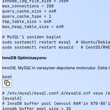
innodb_log_file_size = 256M

max_connections = 200

query_cache_size = 64M

query_cache_type = 1

tmp_table_size = 64M

max_heap_table_size = 64M

# MySQL'i yeniden başlat

sudo systemctl restart mysql  # Ubuntu/Debia
sudo systemctl restart mysqld   # CentOS/RH
InnoDB Optimizasyonu
InnoDB, MySQL'in varsayılan depolama motorudur. Daha iy
bash
# /etc/mysql/mysql.conf.d/mysqld.cnf veya /e
[mysqld]

# InnoDB buffer pool (mevcut RAM'in %70-80'i
innodb_buffer_pool_size = 2G
