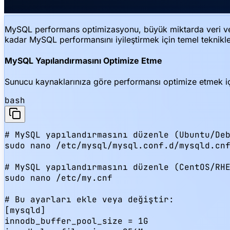
MySQL performans optimizasyonu, büyük miktarda veri veya
kadar MySQL performansını iyileştirmek için temel teknikle
MySQL Yapılandırmasını Optimize Etme
Sunucu kaynaklarınıza göre performansı optimize etmek i
bash
# MySQL yapılandırmasını düzenle (Ubuntu/Deb
sudo nano /etc/mysql/mysql.conf.d/mysqld.cnf
# MySQL yapılandırmasını düzenle (CentOS/RHE
sudo nano /etc/my.cnf

# Bu ayarları ekle veya değiştir:

[mysqld]

innodb_buffer_pool_size = 1G
