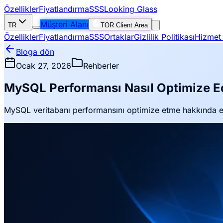
Özellikler
Fiyatlandırma
SSS
Looking Glass
Müşteri Alanı
TR
TOR Client Area
Özellikler
Fiyatlandırma
SSS
Ortaklar
Gizlilik Politikası
Hizmet 
Bloga dön
Ocak 27, 2026
Rehberler
MySQL Performansı Nasıl Optimize Ed
MySQL veritabanı performansını optimize etme hakkında ek