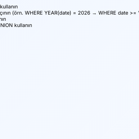
kullanın
açının (örn. WHERE YEAR(date) = 2026 → WHERE date >= 
nın
UNION kullanın