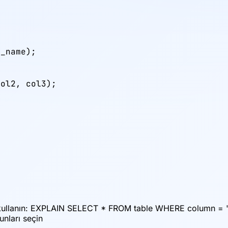
_name);

ol2, col3);

N kullanın: EXPLAIN SELECT * FROM table WHERE column = '
unları seçin