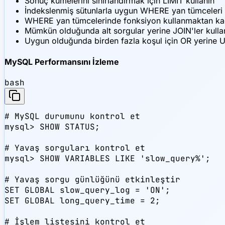
Sonuç kümelerini sınırlandırmak için LIMIT kullanın
İndekslenmiş sütunlarla uygun WHERE yan tümceleri 
WHERE yan tümcelerinde fonksiyon kullanmaktan k
Mümkün olduğunda alt sorgular yerine JOIN'ler kulla
Uygun olduğunda birden fazla koşul için OR yerine 
MySQL Performansını İzleme
bash
# MySQL durumunu kontrol et

mysql> SHOW STATUS;

# Yavaş sorguları kontrol et

mysql> SHOW VARIABLES LIKE 'slow_query%';

# Yavaş sorgu günlüğünü etkinleştir

SET GLOBAL slow_query_log = 'ON';

SET GLOBAL long_query_time = 2;

# İşlem listesini kontrol et
