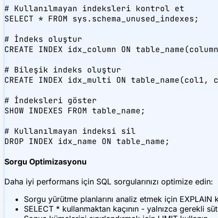
# Kullanılmayan indeksleri kontrol et

SELECT * FROM sys.schema_unused_indexes;

# İndeks oluştur

CREATE INDEX idx_column ON table_name(column
# Bileşik indeks oluştur

CREATE INDEX idx_multi ON table_name(col1, c
# İndeksleri göster

SHOW INDEXES FROM table_name;

# Kullanılmayan indeksi sil

DROP INDEX idx_name ON table_name;
Sorgu Optimizasyonu
Daha iyi performans için SQL sorgularınızı optimize edin:
Sorgu yürütme planlarını analiz etmek için EXPLAI
SELECT * kullanmaktan kaçının - yalnızca gerekli süt