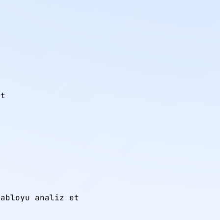
t

abloyu analiz et
