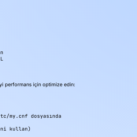
n

EL
i performans için optimize edin:
tc/my.cnf dosyasında

ni kullan)
