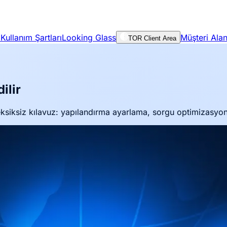
Kullanım Şartları
Looking Glass
Müşteri Alan
TOR Client Area
ilir
siksiz kılavuz: yapılandırma ayarlama, sorgu optimizasyon