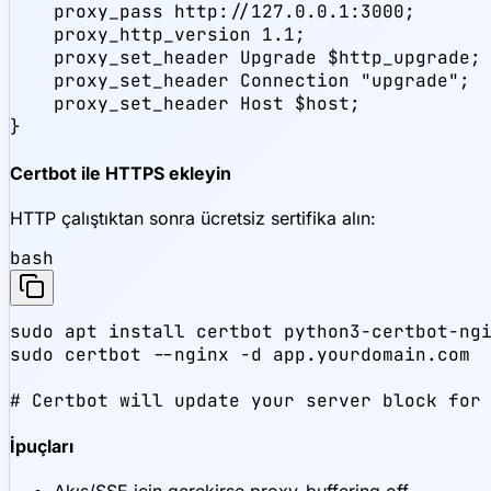
    proxy_pass http://127.0.0.1:3000;

    proxy_http_version 1.1;

    proxy_set_header Upgrade $http_upgrade;

    proxy_set_header Connection "upgrade";

    proxy_set_header Host $host;

}
Certbot ile HTTPS ekleyin
HTTP çalıştıktan sonra ücretsiz sertifika alın:
bash
sudo apt install certbot python3-certbot-ngi
sudo certbot --nginx -d app.yourdomain.com

# Certbot will update your server block for
İpuçları