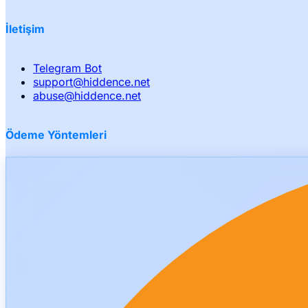
İletişim
Telegram Bot
support
@
hiddence.net
abuse
@
hiddence.net
Ödeme Yöntemleri