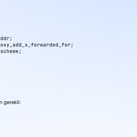
ddr;

oxy_add_x_forwarded_for;

scheme;

x
 gerekli: