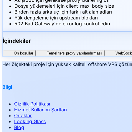
Akış/SSE için gerekirse proxy_buffering off
Dosya yüklemeleri için client_max_body_size
Birden fazla arka uç için farklı alt alan adları
Yük dengeleme için upstream blokları
502 Bad Gateway'de error.log kontrol edin
İçindekiler
Ön koşullar
Temel ters proxy yapılandırması
WebSocke
Her ölçekteki proje için yüksek kaliteli offshore VPS çözüm
Bilgi
Gizlilik Politikası
Hizmet Kullanım Şartları
Ortaklar
Looking Glass
Blog