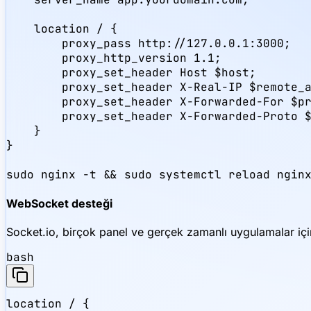
    location / {

        proxy_pass http://127.0.0.1:3000;

        proxy_http_version 1.1;

        proxy_set_header Host $host;

        proxy_set_header X-Real-IP $remote_a
        proxy_set_header X-Forwarded-For $pr
        proxy_set_header X-Forwarded-Proto $
    }

}

sudo nginx -t && sudo systemctl reload ngin
WebSocket desteği
Socket.io, birçok panel ve gerçek zamanlı uygulamalar için
bash
location / {
