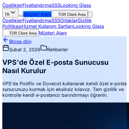
Özellikler
Fiyatlandırma
SSS
Looking Glass
Müşteri Alanı
TR
TOR Client Area
Özellikler
Fiyatlandırma
SSS
Ortaklar
Gizlilik
Politikası
Hizmet Kullanım Şartları
Looking Glass
Müşteri Alanı
TOR Client Area
Bloga dön
Şubat 2, 2026
Rehberler
VPS'de Özel E-posta Sunucusu
Nasıl Kurulur
VPS'de Postfix ve Dovecot kullanarak kendi özel e-posta
sunucunuzu kurmak için eksiksiz kılavuz. Tam gizlilik ve
kontrolle kendi e-postanızı barındırmayı öğrenin.