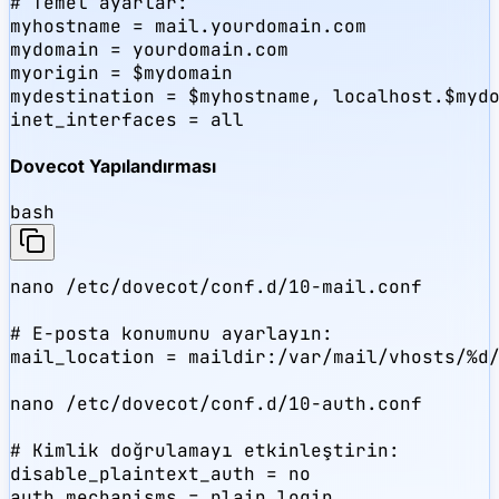
# Temel ayarlar:

myhostname = mail.yourdomain.com

mydomain = yourdomain.com

myorigin = $mydomain

mydestination = $myhostname, localhost.$mydo
Dovecot Yapılandırması
bash
nano /etc/dovecot/conf.d/10-mail.conf

# E-posta konumunu ayarlayın:

mail_location = maildir:/var/mail/vhosts/%d/
nano /etc/dovecot/conf.d/10-auth.conf

# Kimlik doğrulamayı etkinleştirin:

disable_plaintext_auth = no

auth_mechanisms = plain login
