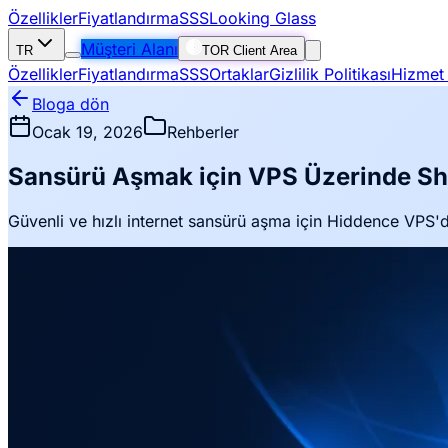
Özellikler
Fiyatlandırma
SSS
Looking Glass
Müşteri Alanı
TR
TOR Client Area
Özellikler
Fiyatlandırma
SSS
Ortaklar
Gizlilik Politikası
Hizmet 
Bloga dön
Ocak 19, 2026
Rehberler
Sansürü Aşmak için VPS Üzerinde Sh
Güvenli ve hızlı internet sansürü aşma için Hiddence VP