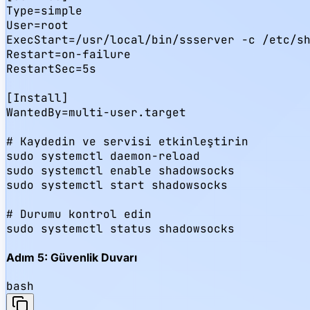
Type=simple

User=root

ExecStart=/usr/local/bin/ssserver -c /etc/sh
Restart=on-failure

RestartSec=5s

[Install]

WantedBy=multi-user.target

# Kaydedin ve servisi etkinleştirin

sudo systemctl daemon-reload

sudo systemctl enable shadowsocks

sudo systemctl start shadowsocks

# Durumu kontrol edin

sudo systemctl status shadowsocks
Adım 5: Güvenlik Duvarı
bash