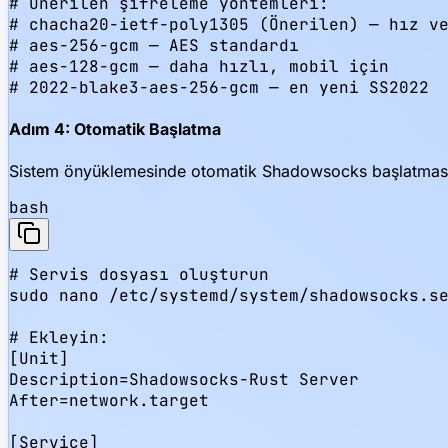
# Önerilen şifreleme yöntemleri:

# chacha20-ietf-poly1305 (Önerilen) — hız ve
# aes-256-gcm — AES standardı

# aes-128-gcm — daha hızlı, mobil için

# 2022-blake3-aes-256-gcm — en yeni SS2022
Adım 4: Otomatik Başlatma
Sistem önyüklemesinde otomatik Shadowsocks başlatması iç
bash
# Servis dosyası oluşturun

sudo nano /etc/systemd/system/shadowsocks.se
# Ekleyin:

[Unit]

Description=Shadowsocks-Rust Server

After=network.target

[Service]
