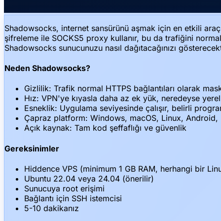
Shadowsocks, internet sansürünü aşmak için en etkili araçla
şifreleme ile SOCKS5 proxy kullanır, bu da trafiğini norma
Shadowsocks sunucunuzu nasıl dağıtacağınızı gösterecekt
Neden Shadowsocks?
Gizlilik: Trafik normal HTTPS bağlantıları olarak mask
Hız: VPN'ye kıyasla daha az ek yük, neredeyse yerel
Esneklik: Uygulama seviyesinde çalışır, belirli programl
Çapraz platform: Windows, macOS, Linux, Android, iO
Açık kaynak: Tam kod şeffaflığı ve güvenlik
Gereksinimler
Hiddence VPS (minimum 1 GB RAM, herhangi bir Lin
Ubuntu 22.04 veya 24.04 (önerilir)
Sunucuya root erişimi
Bağlantı için SSH istemcisi
5-10 dakikanız