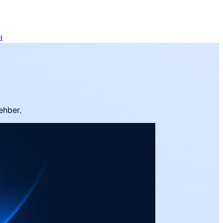
ı
ehber.