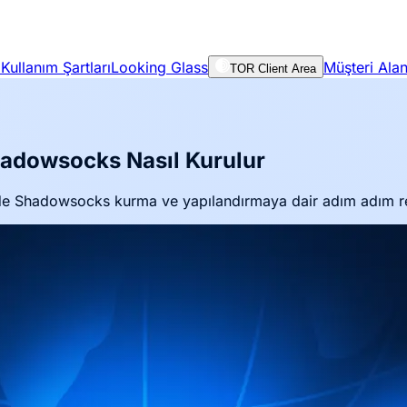
Kullanım Şartları
Looking Glass
Müşteri Alan
TOR Client Area
adowsocks Nasıl Kurulur
S'de Shadowsocks kurma ve yapılandırmaya dair adım adım r