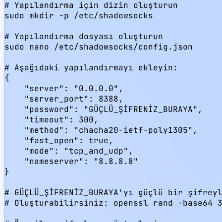
# Yapılandırma için dizin oluşturun

sudo mkdir -p /etc/shadowsocks

# Yapılandırma dosyası oluşturun

sudo nano /etc/shadowsocks/config.json

# Aşağıdaki yapılandırmayı ekleyin:

{

    "server": "0.0.0.0",

    "server_port": 8388,

    "password": "GÜÇLÜ_ŞİFRENİZ_BURAYA",

    "timeout": 300,

    "method": "chacha20-ietf-poly1305",

    "fast_open": true,

    "mode": "tcp_and_udp",

    "nameserver": "8.8.8.8"

}

# GÜÇLÜ_ŞİFRENİZ_BURAYA'yı güçlü bir şifreyl
# Oluşturabilirsiniz: openssl rand -base64 3