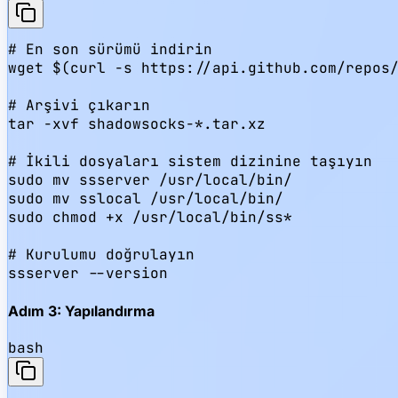
# En son sürümü indirin

wget $(curl -s https://api.github.com/repos/
# Arşivi çıkarın

tar -xvf shadowsocks-*.tar.xz

# İkili dosyaları sistem dizinine taşıyın

sudo mv ssserver /usr/local/bin/

sudo mv sslocal /usr/local/bin/

sudo chmod +x /usr/local/bin/ss*

# Kurulumu doğrulayın

ssserver --version
Adım 3: Yapılandırma
bash