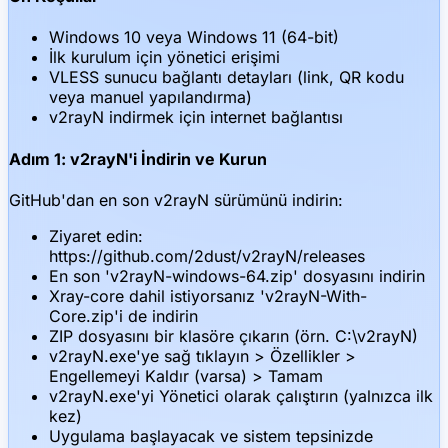
Windows 10 veya Windows 11 (64-bit)
İlk kurulum için yönetici erişimi
VLESS sunucu bağlantı detayları (link, QR kodu
veya manuel yapılandırma)
v2rayN indirmek için internet bağlantısı
Adım 1: v2rayN'i İndirin ve Kurun
GitHub'dan en son v2rayN sürümünü indirin:
Ziyaret edin:
https://github.com/2dust/v2rayN/releases
En son 'v2rayN-windows-64.zip' dosyasını indirin
Xray-core dahil istiyorsanız 'v2rayN-With-
Core.zip'i de indirin
ZIP dosyasını bir klasöre çıkarın (örn. C:\v2rayN)
v2rayN.exe'ye sağ tıklayın > Özellikler >
Engellemeyi Kaldır (varsa) > Tamam
v2rayN.exe'yi Yönetici olarak çalıştırın (yalnızca ilk
kez)
Uygulama başlayacak ve sistem tepsinizde