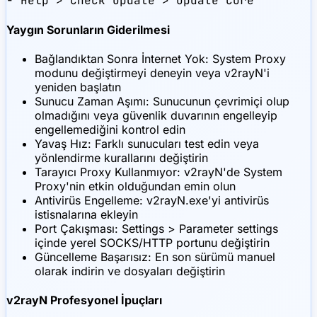
- Help > Check Update > Update Core
Yaygın Sorunların Giderilmesi
Bağlandıktan Sonra İnternet Yok: System Proxy
modunu değiştirmeyi deneyin veya v2rayN'i
yeniden başlatın
Sunucu Zaman Aşımı: Sunucunun çevrimiçi olup
olmadığını veya güvenlik duvarının engelleyip
engellemediğini kontrol edin
Yavaş Hız: Farklı sunucuları test edin veya
yönlendirme kurallarını değiştirin
Tarayıcı Proxy Kullanmıyor: v2rayN'de System
Proxy'nin etkin olduğundan emin olun
Antivirüs Engelleme: v2rayN.exe'yi antivirüs
istisnalarına ekleyin
Port Çakışması: Settings > Parameter settings
içinde yerel SOCKS/HTTP portunu değiştirin
Güncelleme Başarısız: En son sürümü manuel
olarak indirin ve dosyaları değiştirin
v2rayN Profesyonel İpuçları