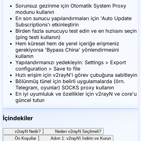
Sorunsuz gezinme için Otomatik System Proxy
modunu kullanın
En son sunucu yapılandırmaları için 'Auto Update
Subscriptions'ı etkinleştirin
Birden fazla sunucuyu test edin ve en hızlısını seçin
(ping testi kullanın)
Hem küresel hem de yerel içeriğe erişmeniz
gerekiyorsa 'Bypass China' yönlendirmesini
kullanın
Yapılandırmanızı yedekleyin: Settings > Export
configuration > Save to file
Hızlı erişim için v2rayN'i görev çubuğuna sabitleyin
Bölünmüş tünel için belirli uygulamalarda (örn.
Telegram, oyunlar) SOCKS proxy kullanın
En iyi uyumluluk ve özellikler için v2rayN ve core'u
güncel tutun
İçindekiler
v2rayN Nedir?
Neden v2rayN Seçilmeli?
Ön Koşullar
Adım 1: v2rayN'i İndirin ve Kurun