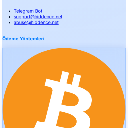
Telegram Bot
support
@
hiddence.net
abuse
@
hiddence.net
Ödeme Yöntemleri