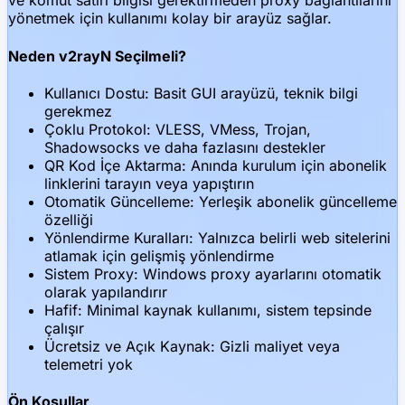
ve komut satırı bilgisi gerektirmeden proxy bağlantılarını
yönetmek için kullanımı kolay bir arayüz sağlar.
Neden v2rayN Seçilmeli?
Kullanıcı Dostu: Basit GUI arayüzü, teknik bilgi
gerekmez
Çoklu Protokol: VLESS, VMess, Trojan,
Shadowsocks ve daha fazlasını destekler
QR Kod İçe Aktarma: Anında kurulum için abonelik
linklerini tarayın veya yapıştırın
Otomatik Güncelleme: Yerleşik abonelik güncelleme
özelliği
Yönlendirme Kuralları: Yalnızca belirli web sitelerini
atlamak için gelişmiş yönlendirme
Sistem Proxy: Windows proxy ayarlarını otomatik
olarak yapılandırır
Hafif: Minimal kaynak kullanımı, sistem tepsinde
çalışır
Ücretsiz ve Açık Kaynak: Gizli maliyet veya
telemetri yok
Ön Koşullar