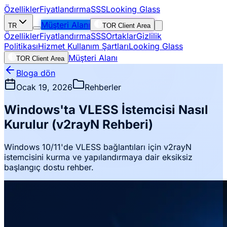
Özellikler
Fiyatlandırma
SSS
Looking Glass
Müşteri Alanı
TR
TOR Client Area
Özellikler
Fiyatlandırma
SSS
Ortaklar
Gizlilik
Politikası
Hizmet Kullanım Şartları
Looking Glass
Müşteri Alanı
TOR Client Area
Bloga dön
Ocak 19, 2026
Rehberler
Windows'ta VLESS İstemcisi Nasıl
Kurulur (v2rayN Rehberi)
Windows 10/11'de VLESS bağlantıları için v2rayN
istemcisini kurma ve yapılandırmaya dair eksiksiz
başlangıç dostu rehber.