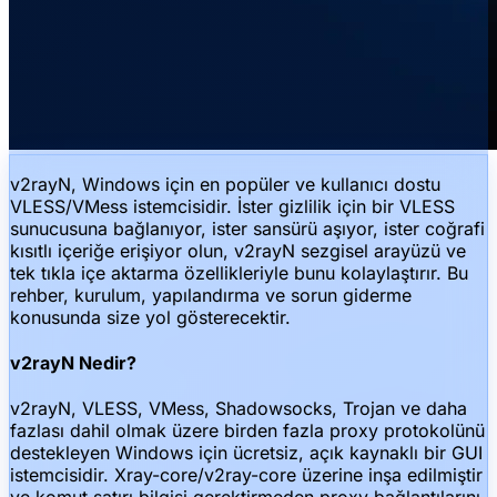
v2rayN, Windows için en popüler ve kullanıcı dostu
VLESS/VMess istemcisidir. İster gizlilik için bir VLESS
sunucusuna bağlanıyor, ister sansürü aşıyor, ister coğrafi
kısıtlı içeriğe erişiyor olun, v2rayN sezgisel arayüzü ve
tek tıkla içe aktarma özellikleriyle bunu kolaylaştırır. Bu
rehber, kurulum, yapılandırma ve sorun giderme
konusunda size yol gösterecektir.
v2rayN Nedir?
v2rayN, VLESS, VMess, Shadowsocks, Trojan ve daha
fazlası dahil olmak üzere birden fazla proxy protokolünü
destekleyen Windows için ücretsiz, açık kaynaklı bir GUI
istemcisidir. Xray-core/v2ray-core üzerine inşa edilmiştir