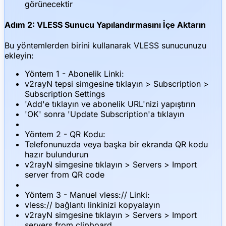
görünecektir
Adım 2: VLESS Sunucu Yapılandırmasını İçe Aktarın
Bu yöntemlerden birini kullanarak VLESS sunucunuzu
ekleyin:
Yöntem 1 - Abonelik Linki:
v2rayN tepsi simgesine tıklayın > Subscription >
Subscription Settings
'Add'e tıklayın ve abonelik URL'nizi yapıştırın
'OK' sonra 'Update Subscription'a tıklayın
Yöntem 2 - QR Kodu:
Telefonunuzda veya başka bir ekranda QR kodu
hazır bulundurun
v2rayN simgesine tıklayın > Servers > Import
server from QR code
Yöntem 3 - Manuel vless:// Linki:
vless:// bağlantı linkinizi kopyalayın
v2rayN simgesine tıklayın > Servers > Import
servers from clipboard