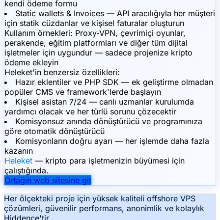
kendi ödeme formu
Static wallets & Invoices — API aracılığıyla her müşteri
için statik cüzdanlar ve kişisel faturalar oluşturun
Kullanım örnekleri:
Proxy‑VPN, çevrimiçi oyunlar,
perakende, eğitim platformları ve diğer tüm dijital
işletmeler için uygundur — sadece projenize kripto
ödeme ekleyin
Heleket'in benzersiz özellikleri:
Hazır eklentiler ve PHP SDK — ek geliştirme olmadan
popüler CMS ve framework'lerde başlayın
Kişisel asistan 7/24 — canlı uzmanlar kurulumda
yardımcı olacak ve her türlü sorunu çözecektir
Komisyonsuz anında dönüştürücü ve programınıza
göre otomatik dönüştürücü
Komisyonların doğru ayarı — her işlemde daha fazla
kazanın
Heleket
— kripto para işletmenizin büyümesi için
çalıştığında.
Ortağın web sitesine git
Her ölçekteki proje için yüksek kaliteli offshore VPS
çözümleri, güvenilir performans, anonimlik ve kolaylık
Hiddence'tir.