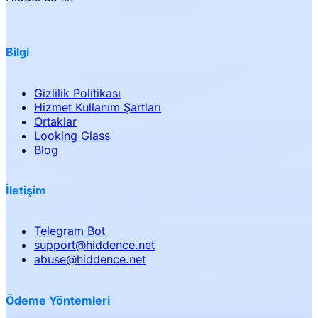
Bilgi
Gizlilik Politikası
Hizmet Kullanım Şartları
Ortaklar
Looking Glass
Blog
İletişim
Telegram Bot
support
@
hiddence.net
abuse
@
hiddence.net
Ödeme Yöntemleri