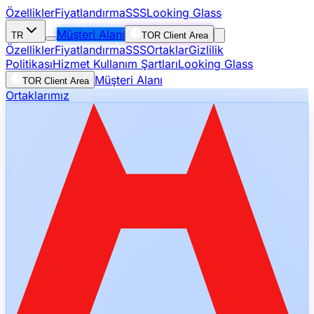
Özellikler
Fiyatlandırma
SSS
Looking Glass
Müşteri Alanı
TR
TOR Client Area
Özellikler
Fiyatlandırma
SSS
Ortaklar
Gizlilik
Politikası
Hizmet Kullanım Şartları
Looking Glass
Müşteri Alanı
TOR Client Area
Ortaklarımız