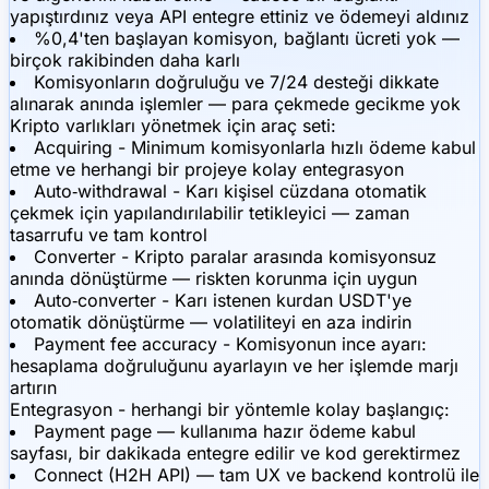
yapıştırdınız veya API entegre ettiniz ve ödemeyi aldınız
%0,4'ten başlayan komisyon, bağlantı ücreti yok —
birçok rakibinden daha karlı
Komisyonların doğruluğu ve 7/24 desteği dikkate
alınarak anında işlemler — para çekmede gecikme yok
Kripto varlıkları yönetmek için araç seti:
Acquiring - Minimum komisyonlarla hızlı ödeme kabul
etme ve herhangi bir projeye kolay entegrasyon
Auto‑withdrawal - Karı kişisel cüzdana otomatik
çekmek için yapılandırılabilir tetikleyici — zaman
tasarrufu ve tam kontrol
Converter - Kripto paralar arasında komisyonsuz
anında dönüştürme — riskten korunma için uygun
Auto‑converter - Karı istenen kurdan USDT'ye
otomatik dönüştürme — volatiliteyi en aza indirin
Payment fee accuracy - Komisyonun ince ayarı:
hesaplama doğruluğunu ayarlayın ve her işlemde marjı
artırın
Entegrasyon - herhangi bir yöntemle kolay başlangıç:
Payment page — kullanıma hazır ödeme kabul
sayfası, bir dakikada entegre edilir ve kod gerektirmez
Connect (H2H API) — tam UX ve backend kontrolü ile