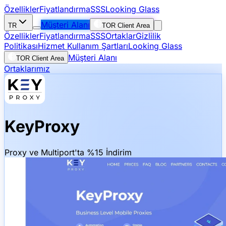
Özellikler
Fiyatlandırma
SSS
Looking Glass
Müşteri Alanı
TR
TOR Client Area
Özellikler
Fiyatlandırma
SSS
Ortaklar
Gizlilik
Politikası
Hizmet Kullanım Şartları
Looking Glass
Müşteri Alanı
TOR Client Area
Ortaklarımız
KeyProxy
Proxy ve Multiport'ta %15 İndirim