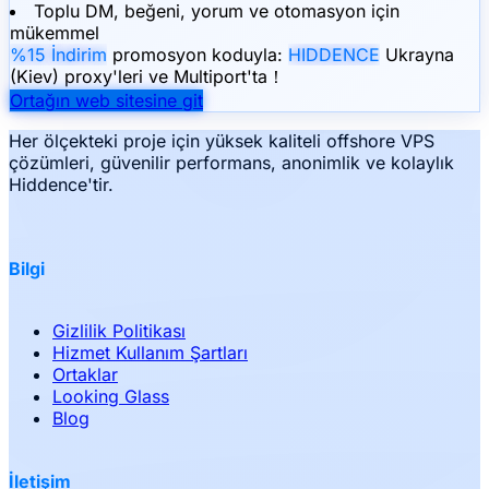
Toplu DM, beğeni, yorum ve otomasyon için
mükemmel
%15 İndirim
promosyon koduyla:
HIDDENCE
Ukrayna
(Kiev) proxy'leri ve Multiport'ta！
Ortağın web sitesine git
Her ölçekteki proje için yüksek kaliteli offshore VPS
çözümleri, güvenilir performans, anonimlik ve kolaylık
Hiddence'tir.
Bilgi
Gizlilik Politikası
Hizmet Kullanım Şartları
Ortaklar
Looking Glass
Blog
İletişim