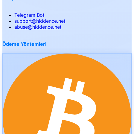
Telegram Bot
support
@
hiddence.net
abuse
@
hiddence.net
Ödeme Yöntemleri