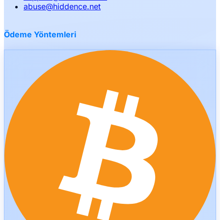
abuse
@
hiddence.net
Ödeme Yöntemleri