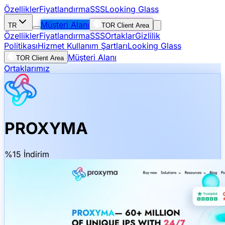
Özellikler
Fiyatlandırma
SSS
Looking Glass
Müşteri Alanı
TR
TOR Client Area
Özellikler
Fiyatlandırma
SSS
Ortaklar
Gizlilik
Politikası
Hizmet Kullanım Şartları
Looking Glass
Müşteri Alanı
TOR Client Area
Ortaklarımız
PROXYMA
%15 İndirim