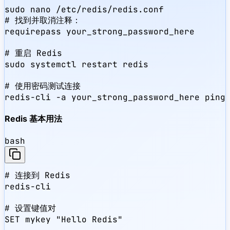
sudo nano /etc/redis/redis.conf

# 找到并取消注释：

requirepass your_strong_password_here

# 重启 Redis

sudo systemctl restart redis

# 使用密码测试连接

redis-cli -a your_strong_password_here ping
Redis 基本用法
bash
# 连接到 Redis

redis-cli

# 设置键值对

SET mykey "Hello Redis"
