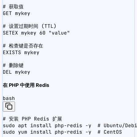
# 获取值

GET mykey

# 设置过期时间 (TTL)

SETEX mykey 60 "value"

# 检查键是否存在

EXISTS mykey

# 删除键

DEL mykey
在 PHP 中使用 Redis
bash
# 安装 PHP Redis 扩展

sudo apt install php-redis -y  # Ubuntu/Debi
sudo yum install php-redis -y  # CentOS
