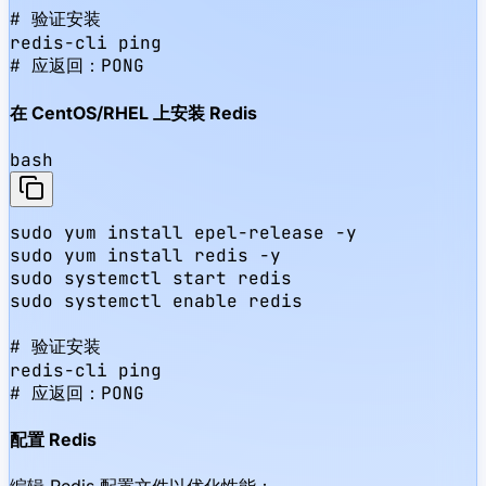
# 验证安装

redis-cli ping

# 应返回：PONG
在 CentOS/RHEL 上安装 Redis
bash
sudo yum install epel-release -y

sudo yum install redis -y

sudo systemctl start redis

sudo systemctl enable redis

# 验证安装

redis-cli ping

# 应返回：PONG
配置 Redis