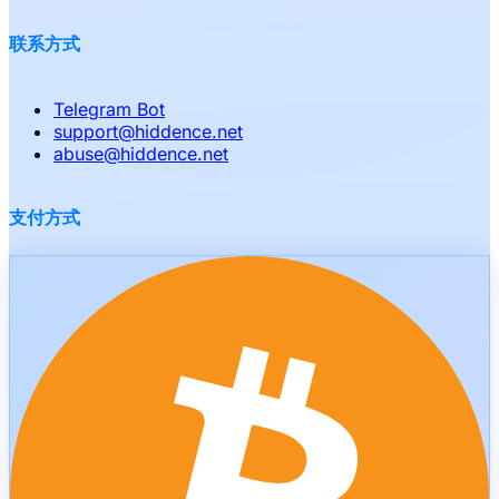
联系方式
Telegram Bot
support
@
hiddence.net
abuse
@
hiddence.net
支付方式