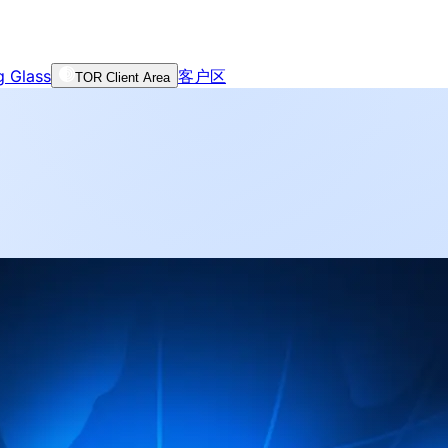
g Glass
客户区
TOR Client Area