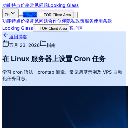
功能特点
价格
常见问题
Looking Glass
客户区
ZH
TOR Client Area
功能特点
价格
常见问题
合作伙伴
隐私政策
服务使用条款
Looking Glass
客户区
TOR Client Area
返回博客
五月 23, 2026
指南
在 Linux 服务器上设置 Cron 任务
学习 cron 语法、crontab 编辑、常见调度示例及 VPS 自动
化任务日志。