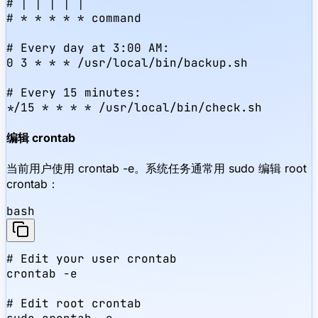
# │ │ │ │ │

# * * * * * command

# Every day at 3:00 AM:

0 3 * * * /usr/local/bin/backup.sh

# Every 15 minutes:

*/15 * * * * /usr/local/bin/check.sh
编辑 crontab
当前用户使用 crontab -e。系统任务通常用 sudo 编辑 root
crontab：
bash
# Edit your user crontab

crontab -e

# Edit root crontab
