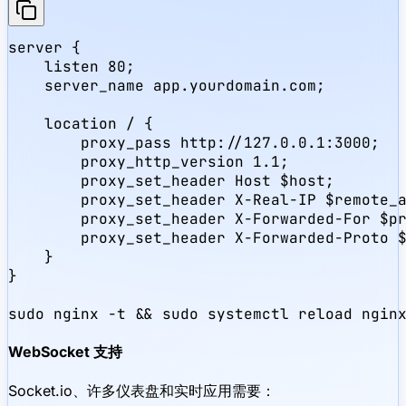
server {

    listen 80;

    server_name app.yourdomain.com;

    location / {

        proxy_pass http://127.0.0.1:3000;

        proxy_http_version 1.1;

        proxy_set_header Host $host;

        proxy_set_header X-Real-IP $remote_a
        proxy_set_header X-Forwarded-For $pr
        proxy_set_header X-Forwarded-Proto $
    }

}

sudo nginx -t && sudo systemctl reload ngin
WebSocket 支持
Socket.io、许多仪表盘和实时应用需要：