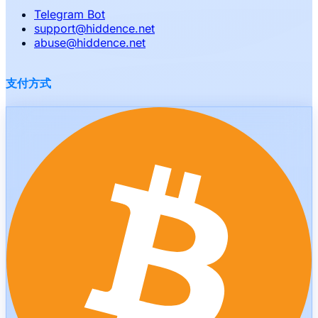
Telegram Bot
support
@
hiddence.net
abuse
@
hiddence.net
支付方式