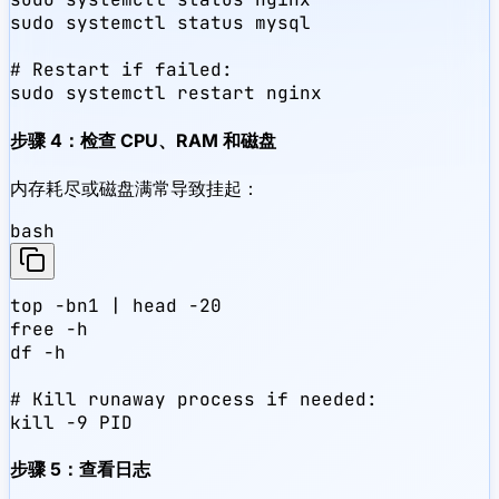
sudo systemctl status mysql

# Restart if failed:

sudo systemctl restart nginx
步骤 4：检查 CPU、RAM 和磁盘
内存耗尽或磁盘满常导致挂起：
bash
top -bn1 | head -20

free -h

df -h

# Kill runaway process if needed:

kill -9 PID
步骤 5：查看日志