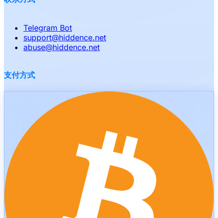
Telegram Bot
support
@
hiddence.net
abuse
@
hiddence.net
支付方式