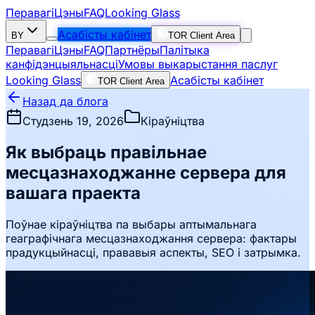
Перавагі
Цэны
FAQ
Looking Glass
Асабісты кабінет
BY
TOR Client Area
Перавагі
Цэны
FAQ
Партнёры
Палітыка
канфідэнцыяльнасці
Умовы выкарыстання паслуг
Looking Glass
Асабісты кабінет
TOR Client Area
Назад да блога
Студзень 19, 2026
Кіраўніцтва
Як выбраць правільнае
месцазнаходжанне сервера для
вашага праекта
Поўнае кіраўніцтва па выбары аптымальнага
геаграфічнага месцазнаходжання сервера: фактары
прадукцыйнасці, прававыя аспекты, SEO і затрымка.