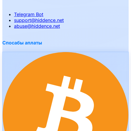
Telegram Bot
support
@
hiddence.net
abuse
@
hiddence.net
Спосабы аплаты