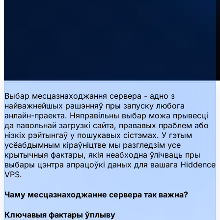
Выбар месцазнаходжання сервера - адно з
найважнейшых рашэнняў пры запуску любога
анлайн-праекта. Няправільны выбар можа прывесці
да павольнай загрузкі сайта, прававых праблем або
нізкіх рэйтынгаў у пошукавых сістэмах. У гэтым
усёабдымным кіраўніцтве мы разгледзім усе
крытычныя фактары, якія неабходна ўлічваць пры
выбары цэнтра апрацоўкі даных для вашага Hiddence
VPS.
Чаму месцазнаходжанне сервера так важна?
Ключавыя фактары ўплыву