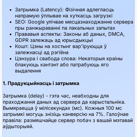
Затрымка (Latency): Фізічная адлегласць
напрамую ўплывае на хуткасць загрузкі
SEO: Google улічвае месцазнаходжанне сервера
пры ранжыраванні па лакальных запытах
Прававыя аспекты: Законы аб даных, DMCA,
GDPR залежаць ад юрысдыкцыі
Кошт: Цэны на хостынг вар'іруюцца ў
залежнасці ад рэгіёна
Цэнзура і свабода слова: Некаторыя краіны
блакуюць кантэнт або патрабуюць яго
выдалення
1. Прадукцыйнасць і затрымка
Затрымка (delay) - гэта час, неабходны для
праходжання даных ад сервера да карыстальніка.
Вымяраецца ў мілісекундах (мс). Кожныя 100 мс
затрымкі могуць знізіць канверсію на 7%. Галоўнае
правіла: размяшчайце сервер побач з вашай мэтавай
аўдыторыяй.