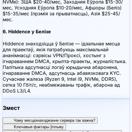
NVMe): ЗША $20-40/мес, Заходняя Еўропа $15-30/
мес, Усходняя Еўропа $10-20/мес, Афшоры (Беліз)
$15-35/мес (прэмія за прыватнасць), Азія $25-45/
мес.
6. Hiddence у Белізе
Hiddence знаходзіцца ў Белізе — ідэальнае месца
для праектаў, якія патрабуюць максімальнай
ананімнасці: сэрвісы VPN/Проксі, хостынг з
ігнараваннем DMCA, крыпта-праекты, журналістыка.
Палітыка адсутнасці логаў юрыдычна абаронена,
ігнараванне DMCA, адсутнасць абавязковага KYC.
Сучаснае жалеза (Ryzen 9, Intel i9, NVMe, DDR5),
сетка 10 Гбіт/с, неабмежаваны трафік, абарона ад
DDoS L3/L4.
Змест
Чаму месцазнаходжанне сервера так важна?
Ключавыя фактары ўплыву