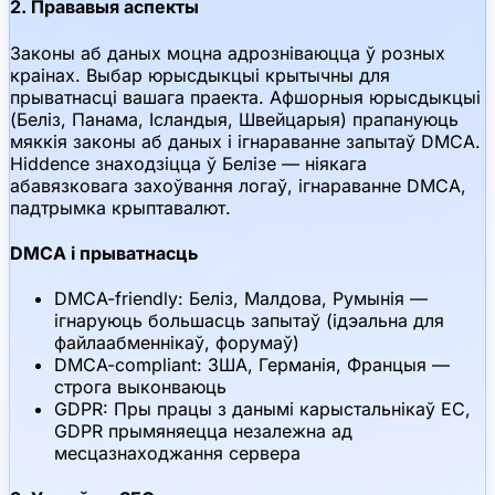
2. Прававыя аспекты
Законы аб даных моцна адрозніваюцца ў розных
краінах. Выбар юрысдыкцыі крытычны для
прыватнасці вашага праекта. Афшорныя юрысдыкцыі
(Беліз, Панама, Ісландыя, Швейцарыя) прапануюць
мяккія законы аб даных і ігнараванне запытаў DMCA.
Hiddence знаходзіцца ў Белізе — ніякага
абавязковага захоўвання логаў, ігнараванне DMCA,
падтрымка крыптавалют.
DMCA і прыватнасць
DMCA-friendly: Беліз, Малдова, Румынія —
ігнаруюць большасць запытаў (ідэальна для
файлаабменнікаў, форумаў)
DMCA-compliant: ЗША, Германія, Францыя —
строга выконваюць
GDPR: Пры працы з данымі карыстальнікаў ЕС,
GDPR прымяняецца незалежна ад
месцазнаходжання сервера