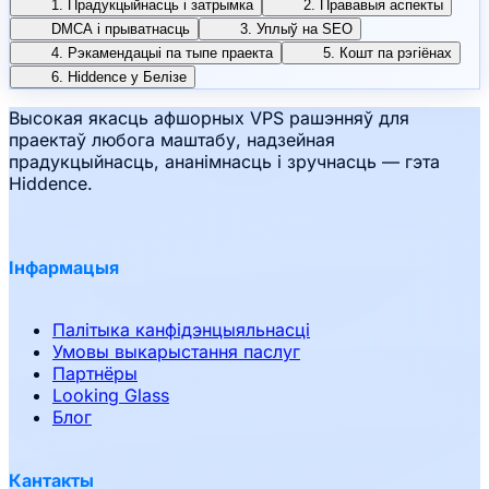
1. Прадукцыйнасць і затрымка
2. Прававыя аспекты
DMCA і прыватнасць
3. Уплыў на SEO
4. Рэкамендацыі па тыпе праекта
5. Кошт па рэгіёнах
6. Hiddence у Белізе
Высокая якасць афшорных VPS рашэнняў для
праектаў любога маштабу, надзейная
прадукцыйнасць, ананімнасць і зручнасць — гэта
Hiddence.
Інфармацыя
Палітыка канфідэнцыяльнасці
Умовы выкарыстання паслуг
Партнёры
Looking Glass
Блог
Кантакты