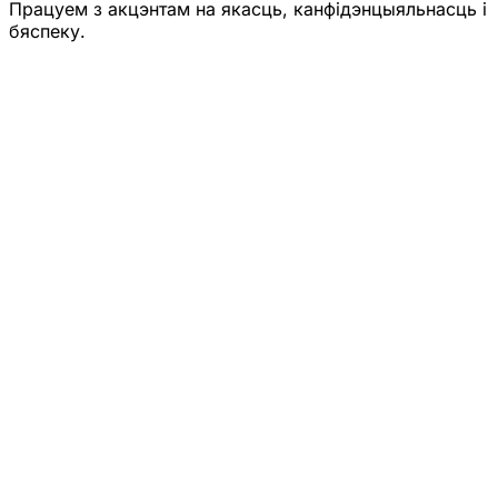
Працуем з акцэнтам на якасць, канфідэнцыяльнасць і
бяспеку.