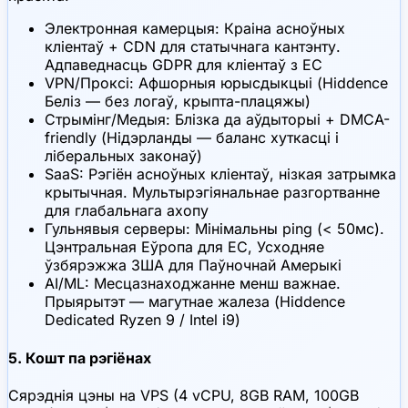
Электронная камерцыя: Краіна асноўных
кліентаў + CDN для статычнага кантэнту.
Адпаведнасць GDPR для кліентаў з ЕС
VPN/Проксі: Афшорныя юрысдыкцыі (Hiddence
Беліз — без логаў, крыпта-плацяжы)
Стрымінг/Медыя: Блізка да аўдыторыі + DMCA-
friendly (Нідэрланды — баланс хуткасці і
ліберальных законаў)
SaaS: Рэгіён асноўных кліентаў, нізкая затрымка
крытычная. Мультырэгіянальнае разгортванне
для глабальнага ахопу
Гульнявыя серверы: Мінімальны ping (< 50мс).
Цэнтральная Еўропа для ЕС, Усходняе
ўзбярэжжа ЗША для Паўночнай Амерыкі
AI/ML: Месцазнаходжанне менш важнае.
Прыярытэт — магутнае жалеза (Hiddence
Dedicated Ryzen 9 / Intel i9)
5. Кошт па рэгіёнах
Сярэднія цэны на VPS (4 vCPU, 8GB RAM, 100GB