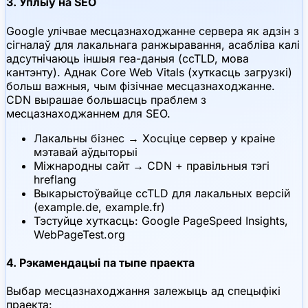
3. Уплыў на SEO
Google улічвае месцазнаходжанне сервера як адзін з
сігналаў для лакальнага ранжыравання, асабліва калі
адсутнічаюць іншыя геа-даныя (ccTLD, мова
кантэнту). Аднак Core Web Vitals (хуткасць загрузкі)
больш важныя, чым фізічнае месцазнаходжанне.
CDN вырашае большасць праблем з
месцазнаходжаннем для SEO.
Лакальны бізнес → Хосціце сервер у краіне
мэтавай аўдыторыі
Міжнародны сайт → CDN + правільныя тэгі
hreflang
Выкарыстоўвайце ccTLD для лакальных версій
(example.de, example.fr)
Тэстуйце хуткасць: Google PageSpeed Insights,
WebPageTest.org
4. Рэкамендацыі па тыпе праекта
Выбар месцазнаходжання залежыць ад спецыфікі
праекта: