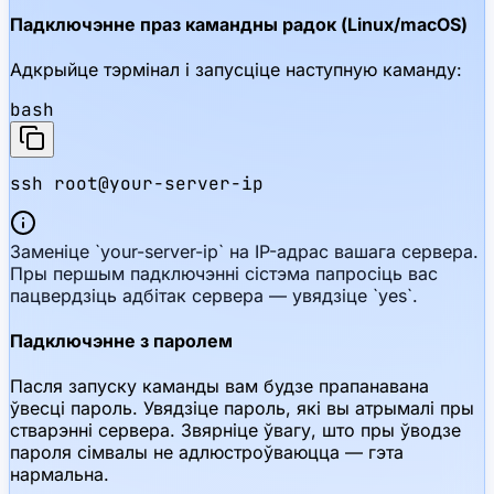
Падключэнне праз камандны радок (Linux/macOS)
Адкрыйце тэрмінал і запусціце наступную каманду:
bash
ssh root@your-server-ip
Заменіце `your-server-ip` на IP-адрас вашага сервера.
Пры першым падключэнні сістэма папросіць вас
пацвердзіць адбітак сервера — увядзіце `yes`.
Падключэнне з паролем
Пасля запуску каманды вам будзе прапанавана
ўвесці пароль. Увядзіце пароль, які вы атрымалі пры
стварэнні сервера. Звярніце ўвагу, што пры ўводзе
пароля сімвалы не адлюстроўваюцца — гэта
нармальна.