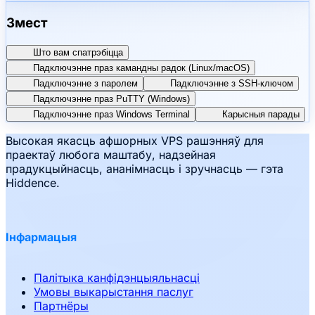
Змест
Што вам спатрэбіцца
Падключэнне праз камандны радок (Linux/macOS)
Падключэнне з паролем
Падключэнне з SSH-ключом
Падключэнне праз PuTTY (Windows)
Падключэнне праз Windows Terminal
Карысныя парады
Высокая якасць афшорных VPS рашэнняў для
праектаў любога маштабу, надзейная
прадукцыйнасць, ананімнасць і зручнасць — гэта
Hiddence.
Інфармацыя
Палітыка канфідэнцыяльнасці
Умовы выкарыстання паслуг
Партнёры