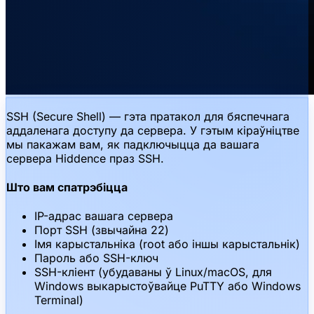
SSH (Secure Shell) — гэта пратакол для бяспечнага
аддаленага доступу да сервера. У гэтым кіраўніцтве
мы пакажам вам, як падключыцца да вашага
сервера Hiddence праз SSH.
Што вам спатрэбіцца
IP-адрас вашага сервера
Порт SSH (звычайна 22)
Імя карыстальніка (root або іншы карыстальнік)
Пароль або SSH-ключ
SSH-кліент (убудаваны ў Linux/macOS, для
Windows выкарыстоўвайце PuTTY або Windows
Terminal)