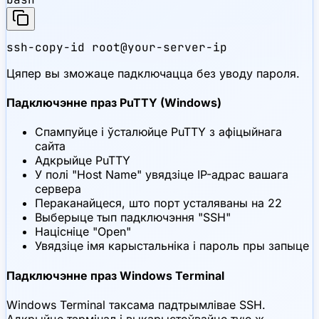
ssh-copy-id root@your-server-ip
Цяпер вы зможаце падключацца без уводу пароля.
Падключэнне праз PuTTY (Windows)
Спампуйце і ўсталюйце PuTTY з афіцыйнага
сайта
Адкрыйце PuTTY
У полі "Host Name" увядзіце IP-адрас вашага
сервера
Пераканайцеся, што порт усталяваны на 22
Выберыце тып падключэння "SSH"
Націсніце "Open"
Увядзіце імя карыстальніка і пароль пры запыце
Падключэнне праз Windows Terminal
Windows Terminal таксама падтрымлівае SSH.