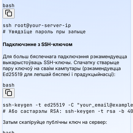
bash
ssh root@your-server-ip

# Увядзіце пароль пры запыце
Падключэнне з SSH-ключом
Для больш бяспечнага падключэння рэкамендуецца
выкарыстоўваць SSH-ключы. Спачатку стварыце
пару ключоў на сваім кампутары (рэкамендуецца
Ed25519 для лепшай бяспекі і прадукцыйнасці):
bash
ssh-keygen -t ed25519 -C "your_email@example
# Або састарэлы RSA: ssh-keygen -t rsa -b 4
Затым скапіруйце публічны ключ на сервер:
bash