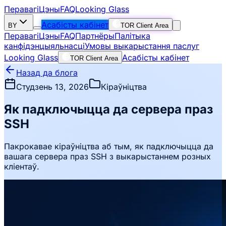
Перавагі
Цэны
FAQ
Looking Glass
Асабісты кабінет
BY
TOR Client Area
Перавагі
Цэны
FAQ
Партнёры
Палітыка
канфідэнцыяльнасці
Умовы выкарыстання паслуг
Looking Glass
Асабісты кабінет
TOR Client Area
Назад да блога
Студзень 13, 2026
Кіраўніцтва
Як падключыцца да сервера праз
SSH
Пакрокавае кіраўніцтва аб тым, як падключыцца да
вашага сервера праз SSH з выкарыстаннем розных
кліентаў.