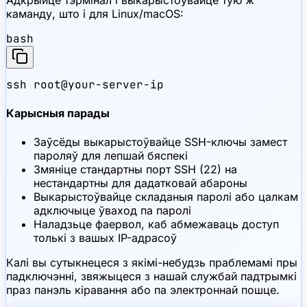
Адкрыйце тэрмінал і выкарыстоўвайце тую ж
каманду, што і для Linux/macOS:
bash
ssh root@your-server-ip
Карысныя парады
Заўсёды выкарыстоўвайце SSH-ключы замест
пароляў для лепшай бяспекі
Змяніце стандартны порт SSH (22) на
нестандартны для дадатковай абароны
Выкарыстоўвайце складаныя паролі або цалкам
адключыце ўваход па паролі
Наладзьце фаервол, каб абмежаваць доступ
толькі з вашых IP-адрасоў
Калі вы сутыкнецеся з якімі-небудзь праблемамі пры
падключэнні, звяжыцеся з нашай службай падтрымкі
праз панэль кіравання або па электроннай пошце.