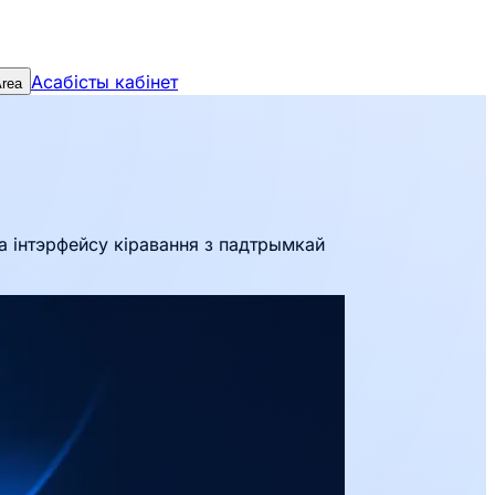
Асабісты кабінет
Area
а інтэрфейсу кіравання з падтрымкай