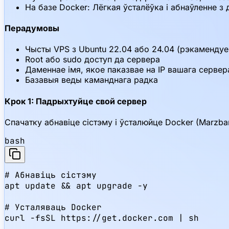
На базе Docker: Лёгкая ўсталёўка і абнаўленне з
Перадумовы
Чысты VPS з Ubuntu 22.04 або 24.04 (рэкамендуе
Root або sudo доступ да сервера
Даменнае імя, якое паказвае на IP вашага сервер
Базавыя веды каманднага радка
Крок 1: Падрыхтуйце свой сервер
Спачатку абнавіце сістэму і ўсталюйце Docker (Marzba
bash
# Абнавіць сістэму

apt update && apt upgrade -y

# Усталяваць Docker

curl -fsSL https://get.docker.com | sh
