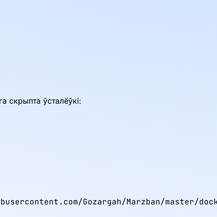
а скрыпта ўсталёўкі:
busercontent.com/Gozargah/Marzban/master/dock