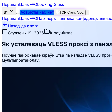
Перавагі
Цэны
FAQ
Looking Glass
Асабісты кабінет
BY
TOR Client Area
Перавагі
Цэны
FAQ
Партнёры
Палітыка канфідэнцыяльнас
Назад да блога
Студзень 19, 2026
Кіраўніцтва
Як усталяваць VLESS проксі з пан
Поўнае пакрокавае кіраўніцтва па наладзе VLESS прокс
мультыпратаколаў.