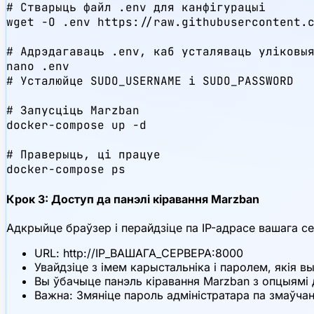
# Стварыць файл .env для канфігурацыі

wget -O .env https://raw.githubusercontent.c
# Адрэдагаваць .env, каб усталяваць уліковыя
nano .env

# Усталюйце SUDO_USERNAME і SUDO_PASSWORD

# Запусціць Marzban

docker-compose up -d

# Праверыць, ці працуе

docker-compose ps
Крок 3: Доступ да панэлі кіравання Marzban
Адкрыйце браўзер і перайдзіце па IP-адрасе вашага с
URL: http://IP_ВАШАГА_СЕРВЕРА:8000
Увайдзіце з імем карыстальніка і паролем, якія вы
Вы ўбачыце панэль кіравання Marzban з опцыямі д
Важна: Змяніце пароль адміністратара па змаўча