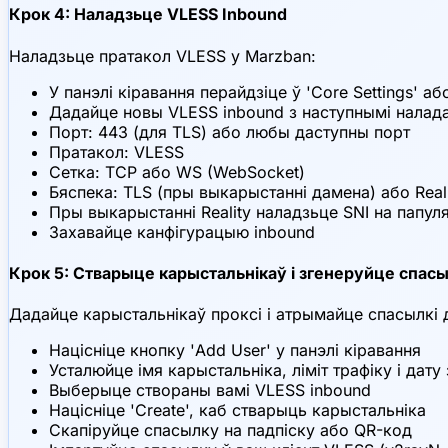
Крок 4: Наладзьце VLESS Inbound
Наладзьце пратакол VLESS у Marzban:
У панэлі кіравання перайдзіце ў 'Core Settings' аб
Дадайце новы VLESS inbound з наступнымі налада
Порт: 443 (для TLS) або любы даступны порт
Пратакол: VLESS
Сетка: TCP або WS (WebSocket)
Бяспека: TLS (пры выкарыстанні дамена) або Real
Пры выкарыстанні Reality наладзьце SNI на папул
Захавайце канфігурацыю inbound
Крок 5: Стварыце карыстальнікаў і згенеруйце спасы
Дадайце карыстальнікаў проксі і атрымайце спасылкі 
Націсніце кнопку 'Add User' у панэлі кіравання
Усталюйце імя карыстальніка, ліміт трафіку і дат
Выберыце створаны вамі VLESS inbound
Націсніце 'Create', каб стварыць карыстальніка
Скапіруйце спасылку на падпіску або QR-код