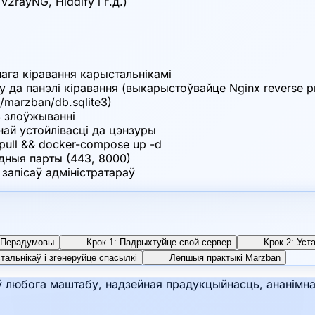
2rayNG, Hiddify і г.д.)
ага кіравання карыстальнікамі
 да панэлі кіравання (выкарыстоўвайце Nginx reverse p
/marzban/db.sqlite3)
ь злоўжыванні
най устойлівасці да цэнзуры
ull && docker-compose up -d
дныя парты (443, 8000)
запісаў адміністратараў
Перадумовы
Крок 1: Падрыхтуйце свой сервер
Крок 2: Ус
тальнікаў і згенеруйце спасылкі
Лепшыя практыкі Marzban
любога маштабу, надзейная прадукцыйнасць, ананімнас