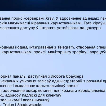
авання проксі-серверамі Xray. У адрозненне ад іншых па
окія магчымасці кіравання карыстальнікамі. Гэта кіраўн
печнага доступу ў Інтэрнэт, устойлівага да цэнзуры.
ходным кодам, інтэграваная з Telegram, створаная спец
 карыстальнікамі проксі, маніторынгу трафіку і апрацоў
орная панэль, даступная з любога браўзера
некалькіх уліковых запісаў адміністратараў з рознымі п
яненне і выдаленне карыстальнікаў проксі
 і адсочванне выкарыстання для кожнага карыстальніка
L-адрасоў падпіскі для кліентаў
тальнікамі і апавяшчэнняў
 Trojan і Shadowsocks