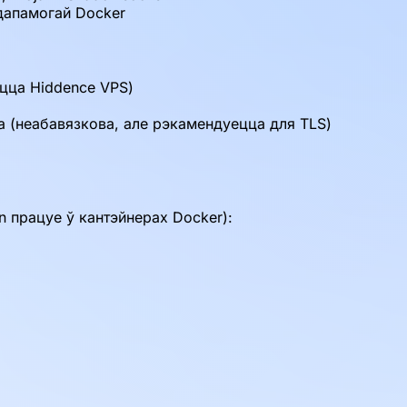
 дапамогай Docker
цца Hiddence VPS)
а (неабавязкова, але рэкамендуецца для TLS)
n працуе ў кантэйнерах Docker):