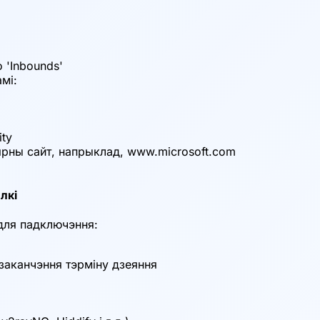
о 'Inbounds'
мі:
ity
ярны сайт, напрыклад, www.microsoft.com
лкі
для падключэння:
у заканчэння тэрміну дзеяння