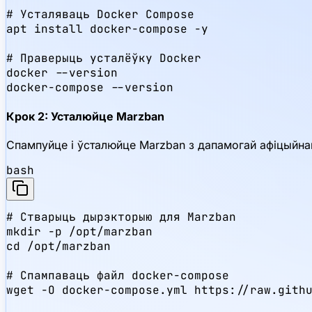
# Усталяваць Docker Compose

apt install docker-compose -y

# Праверыць усталёўку Docker

docker --version

docker-compose --version
Крок 2: Усталюйце Marzban
Спампуйце і ўсталюйце Marzban з дапамогай афіцыйнаг
bash
# Стварыць дырэкторыю для Marzban

mkdir -p /opt/marzban

cd /opt/marzban

# Спампаваць файл docker-compose

wget -O docker-compose.yml https://raw.githu