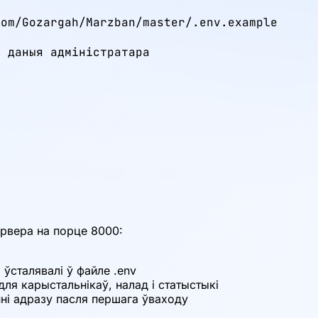
om/Gozargah/Marzban/master/.env.example

 даныя адміністратара

ервера на порце 8000:
 ўсталявалі ў файле .env
ля карыстальнікаў, налад і статыстыкі
нні адразу пасля першага ўваходу