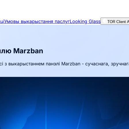
ці
Умовы выкарыстання паслуг
Looking Glass
TOR Client 
эллю Marzban
і з выкарыстаннем панэлі Marzban - сучаснага, зручнаг