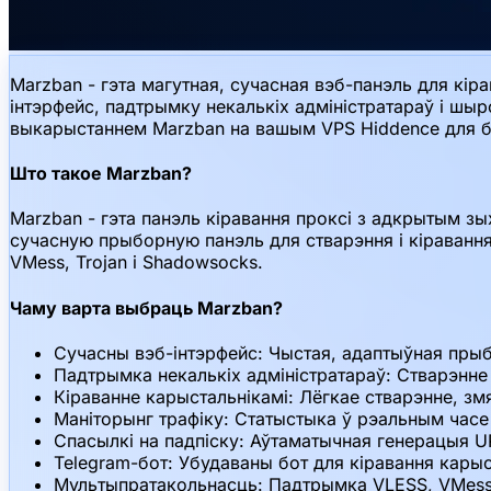
Marzban - гэта магутная, сучасная вэб-панэль для кір
інтэрфейс, падтрымку некалькіх адміністратараў і шыр
выкарыстаннем Marzban на вашым VPS Hiddence для бяс
Што такое Marzban?
Marzban - гэта панэль кіравання проксі з адкрытым зы
сучасную прыборную панэль для стварэння і кіравання
VMess, Trojan і Shadowsocks.
Чаму варта выбраць Marzban?
Сучасны вэб-інтэрфейс: Чыстая, адаптыўная прыб
Падтрымка некалькіх адміністратараў: Стварэнне 
Кіраванне карыстальнікамі: Лёгкае стварэнне, зм
Маніторынг трафіку: Статыстыка ў рэальным часе
Спасылкі на падпіску: Аўтаматычная генерацыя UR
Telegram-бот: Убудаваны бот для кіравання карыс
Мультыпратакольнасць: Падтрымка VLESS, VMess,