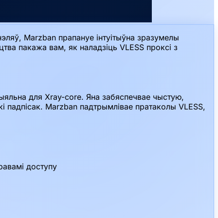
нэляў, Marzban прапануе інтуітыўна зразумелы
іцтва пакажа вам, як наладзіць VLESS проксі з
ыяльна для Xray-core. Яна забяспечвае чыстую,
кі падпісак. Marzban падтрымлівае пратаколы VLESS,
равамі доступу