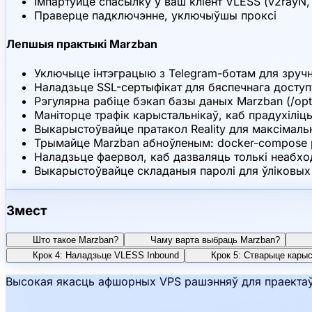
Імпартуйце спасылку ў ваш кліент VLESS (v2rayN, v
Праверце падключэнне, уключыўшы проксі
Лепшыя практыкі Marzban
Уключыце інтэграцыю з Telegram-ботам для зручн
Наладзьце SSL-сертыфікат для бяспечнага доступу
Рэгулярна рабіце бэкап базы даных Marzban (/opt
Маніторце трафік карыстальнікаў, каб прадухіліц
Выкарыстоўвайце пратакол Reality для максімаль
Трымайце Marzban абноўленым: docker-compose p
Наладзьце фаервол, каб дазваляць толькі неабхо
Выкарыстоўвайце складаныя паролі для ўліковых 
Змест
Што такое Marzban?
Чаму варта выбраць Marzban?
Крок 4: Наладзьце VLESS Inbound
Крок 5: Стварыце карыс
Высокая якасць афшорных VPS рашэнняў для праектаў 