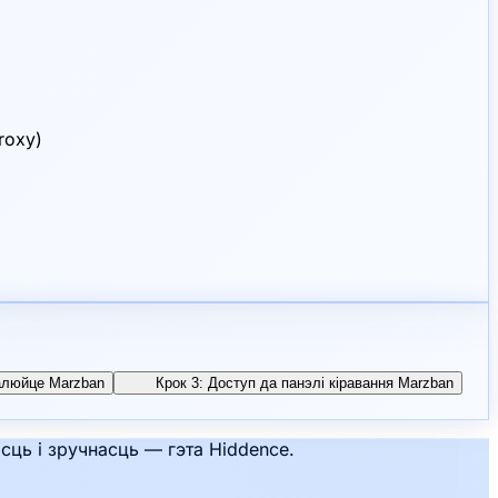
roxy)
талюйце Marzban
Крок 3: Доступ да панэлі кіравання Marzban
ць і зручнасць — гэта Hiddence.