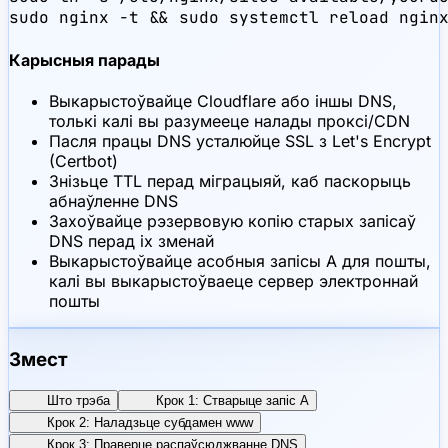
sudo nginx -t && sudo systemctl reload ngin
Карысныя парады
Выкарыстоўвайце Cloudflare або іншы DNS,
толькі калі вы разумееце налады проксі/CDN
Пасля працы DNS усталюйце SSL з Let's Encrypt
(Certbot)
Знізьце TTL перад міграцыяй, каб паскорыць
абнаўленне DNS
Захоўвайце рэзервовую копію старых запісаў
DNS перад іх зменай
Выкарыстоўвайце асобныя запісы A для пошты,
калі вы выкарыстоўваеце сервер электроннай
пошты
Змест
Што трэба
Крок 1: Стварыце запіс A
Крок 2: Наладзьце субдамен www
Крок 3: Праверце распаўсюджванне DNS