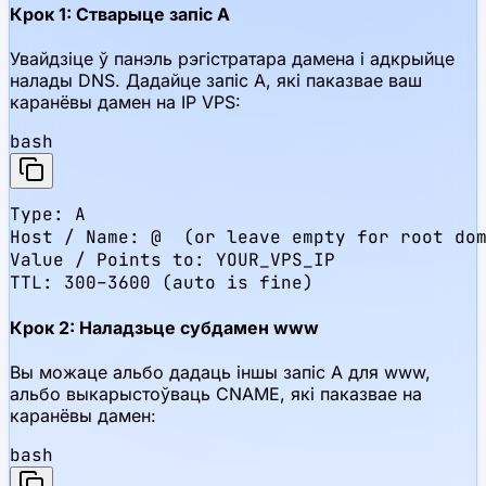
Крок 1: Стварыце запіс A
Увайдзіце ў панэль рэгістратара дамена і адкрыйце
налады DNS. Дадайце запіс A, які паказвае ваш
каранёвы дамен на IP VPS:
bash
Type: A

Host / Name: @  (or leave empty for root dom
Value / Points to: YOUR_VPS_IP

TTL: 300–3600 (auto is fine)
Крок 2: Наладзьце субдамен www
Вы можаце альбо дадаць іншы запіс A для www,
альбо выкарыстоўваць CNAME, які паказвае на
каранёвы дамен:
bash