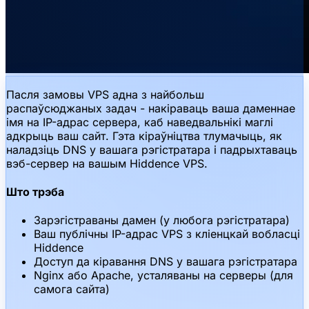
Пасля замовы VPS адна з найбольш
распаўсюджаных задач - накіраваць ваша даменнае
імя на IP-адрас сервера, каб наведвальнікі маглі
адкрыць ваш сайт. Гэта кіраўніцтва тлумачыць, як
наладзіць DNS у вашага рэгістратара і падрыхтаваць
вэб-сервер на вашым Hiddence VPS.
Што трэба
Зарэгістраваны дамен (у любога рэгістратара)
Ваш публічны IP-адрас VPS з кліенцкай вобласці
Hiddence
Доступ да кіравання DNS у вашага рэгістратара
Nginx або Apache, усталяваны на серверы (для
самога сайта)