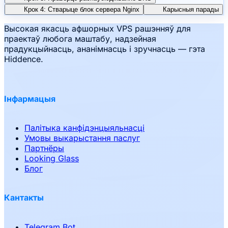
Крок 4: Стварыце блок сервера Nginx
Карысныя парады
Высокая якасць афшорных VPS рашэнняў для
праектаў любога маштабу, надзейная
прадукцыйнасць, ананімнасць і зручнасць — гэта
Hiddence.
Інфармацыя
Палітыка канфідэнцыяльнасці
Умовы выкарыстання паслуг
Партнёры
Looking Glass
Блог
Кантакты
Telegram Bot