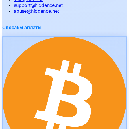
support
@
hiddence.net
abuse
@
hiddence.net
Спосабы аплаты