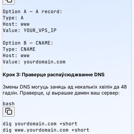
Option A — A record:

Type: A

Host: www

Value: YOUR_VPS_IP

Option B — CNAME:

Type: CNAME

Host: www

Value: yourdomain.com
Крок 3: Праверце распаўсюджванне DNS
Змены DNS могуць заняць ад некалькіх хвілін да 48
гадзін. Праверце, ці вырашае дамен ваш сервер:
bash
dig yourdomain.com +short

dig www.yourdomain.com +short
