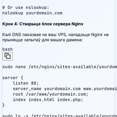
# Or use nslookup:

nslookup yourdomain.com
Крок 4: Стварыце блок сервера Nginx
Калі DNS паказвае на ваш VPS, наладзьце Nginx на
прыняцце запытаў для вашага дамена:
bash
sudo nano /etc/nginx/sites-available/yourdom
server {

    listen 80;

    server_name yourdomain.com www.yourdomai
    root /var/www/yourdomain.com;

    index index.html index.php;

}

sudo ln -s /etc/nginx/sites-available/yourdo