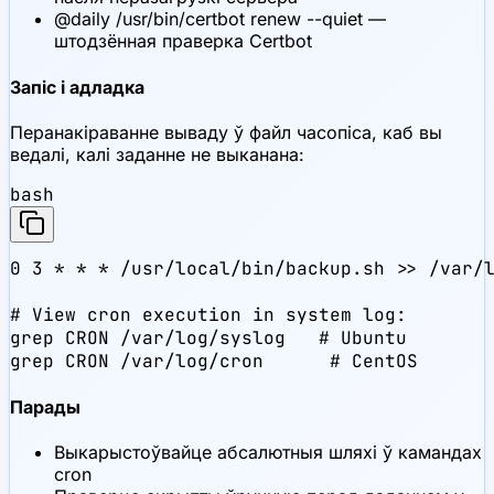
@daily /usr/bin/certbot renew --quiet —
штодзённая праверка Certbot
Запіс і адладка
Перанакіраванне вываду ў файл часопіса, каб вы
ведалі, калі заданне не выканана:
bash
0 3 * * * /usr/local/bin/backup.sh >> /var/l
# View cron execution in system log:

grep CRON /var/log/syslog   # Ubuntu

grep CRON /var/log/cron      # CentOS
Парады
Выкарыстоўвайце абсалютныя шляхі ў камандах
cron