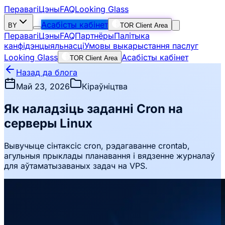
Перавагі
Цэны
FAQ
Looking Glass
Асабісты кабінет
BY
TOR Client Area
Перавагі
Цэны
FAQ
Партнёры
Палітыка
канфідэнцыяльнасці
Умовы выкарыстання паслуг
Looking Glass
Асабісты кабінет
TOR Client Area
Назад да блога
Май 23, 2026
Кіраўніцтва
Як наладзіць заданні Cron на
серверы Linux
Вывучыце сінтаксіс cron, рэдагаванне crontab,
агульныя прыклады планавання і вядзенне журналаў
для аўтаматызаваных задач на VPS.