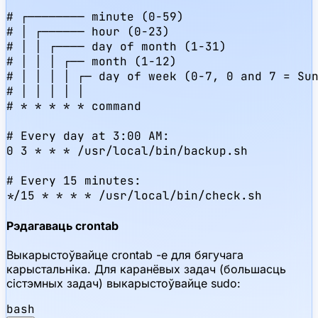
# ┌──────── minute (0-59)

# │ ┌────── hour (0-23)

# │ │ ┌──── day of month (1-31)

# │ │ │ ┌── month (1-12)

# │ │ │ │ ┌─ day of week (0-7, 0 and 7 = Sun
# │ │ │ │ │

# * * * * * command

# Every day at 3:00 AM:

0 3 * * * /usr/local/bin/backup.sh

# Every 15 minutes:

*/15 * * * * /usr/local/bin/check.sh
Рэдагаваць crontab
Выкарыстоўвайце crontab -e для бягучага
карыстальніка. Для каранёвых задач (большасць
сістэмных задач) выкарыстоўвайце sudo:
bash