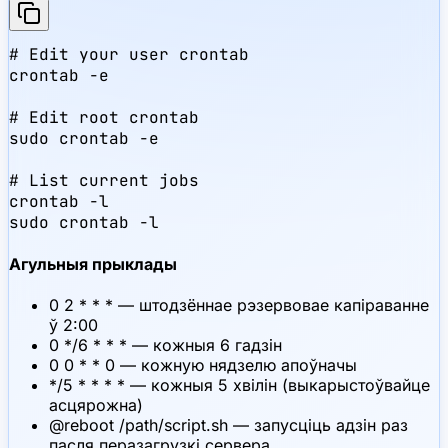
# Edit your user crontab

crontab -e

# Edit root crontab

sudo crontab -e

# List current jobs

crontab -l

sudo crontab -l
Агульныя прыклады
0 2 * * * — штодзённае рэзервовае капіраванне
ў 2:00
0 */6 * * * — кожныя 6 гадзін
0 0 * * 0 — кожную нядзелю апоўначы
*/5 * * * * — кожныя 5 хвілін (выкарыстоўвайце
асцярожна)
@reboot /path/script.sh — запусціць адзін раз
пасля перазагрузкі сервера