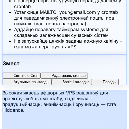
Праверце скрыпты ўручную перад даданнем у
crontab
Усталюйце MAILTO=your@email.com у crontab
для паведамленняў электроннай пошты пра
памылкі (калі пошта настроена)
Аддайце перавагу таймерам systemd для
складаных залежнасцей сучасных сістэм
Не запускайце цяжкія задачы кожную хвіліну -
гэта можа перагрузіць VPS
Змест
Сінтаксіс Cron
Рэдагаваць crontab
Агульныя прыклады
Запіс і адладка
Парады
Высокая якасць афшорных VPS рашэнняў для
праектаў любога маштабу, надзейная
прадукцыйнасць, ананімнасць і зручнасць — гэта
Hiddence.