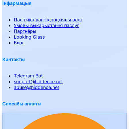
Інфармацыя
Палітыка канфідэнцыяльнасці
Умовы выкарыстання паслуг
Партнёры
Looking Glass
Блог
Кантакты
Telegram Bot
support
@
hiddence.net
abuse
@
hiddence.net
Спосабы аплаты