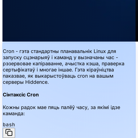
Cron - гэта стандартны планавальнік Linux для
запуску сцэнарыяў і каманд у вызначаны час -
рэзервовае капіраванне, ачыстка кэша, праверка
сертыфікатаў і многае іншае. Гэта кіраўніцтва
паказвае, як выкарыстоўваць cron на вашым
серверы Hiddence.
Сінтаксіс Cron
Кожны радок мае пяць палёў часу, за якімі ідзе
каманда:
bash