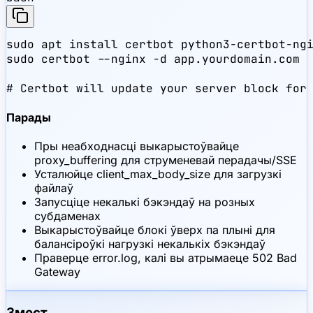
sudo apt install certbot python3-certbot-ngi
sudo certbot --nginx -d app.yourdomain.com

# Certbot will update your server block for
Парады
Пры неабходнасці выкарыстоўвайце
proxy_buffering для струменевай перадачы/SSE
Усталюйце client_max_body_size для загрузкі
файлаў
Запусціце некалькі бэкэндаў на розных
субдаменах
Выкарыстоўвайце блокі ўверх па плыні для
балансіроўкі нагрузкі некалькіх бэкэндаў
Праверце error.log, калі вы атрымаеце 502 Bad
Gateway
Змест