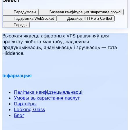
Перадумовы
Базавая канфігурацыя зваротнага проксі
Падтрымка WebSocket
Дадайце HTTPS з Certbot
Парады
Высокая якасць афшорных VPS рашэнняў для
праектаў любога маштабу, надзейная
прадукцыйнасць, ананімнасць і зручнасць — гэта
Hiddence.
Інфармацыя
Палітыка канфідэнцыяльнасці
Умовы выкарыстання паслуг
Партнёры
Looking Glass
Блог