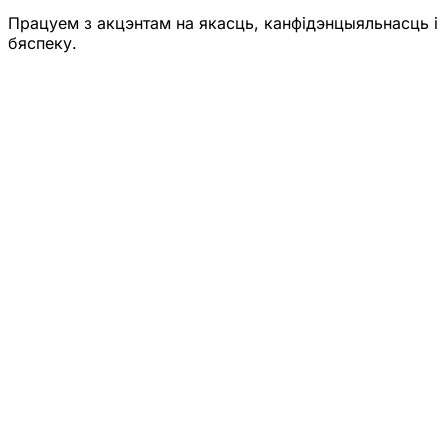
Працуем з акцэнтам на якасць, канфідэнцыяльнасць і
бяспеку.