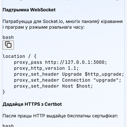
Падтрымка WebSocket
Патрабуецца для Socket.io, многіх панэляў кіравання
і праграм у рэжыме рэальнага часу:
bash
location / {

    proxy_pass http://127.0.0.1:3000;

    proxy_http_version 1.1;

    proxy_set_header Upgrade $http_upgrade;

    proxy_set_header Connection "upgrade";

    proxy_set_header Host $host;

}
Дадайце HTTPS з Certbot
Пасля працы HTTP выдайце бясплатны сертыфікат:
bash