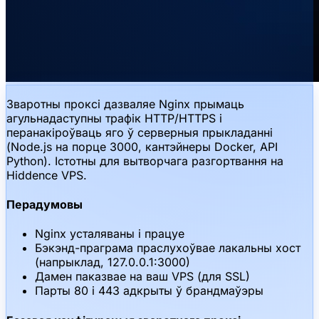
Зваротны проксі дазваляе Nginx прымаць
агульнадаступны трафік HTTP/HTTPS і
перанакіроўваць яго ў серверныя прыкладанні
(Node.js на порце 3000, кантэйнеры Docker, API
Python). Істотны для вытворчага разгортвання на
Hiddence VPS.
Перадумовы
Nginx усталяваны і працуе
Бэкэнд-праграма праслухоўвае лакальны хост
(напрыклад, 127.0.0.1:3000)
Дамен паказвае на ваш VPS (для SSL)
Парты 80 і 443 адкрыты ў брандмаўэры