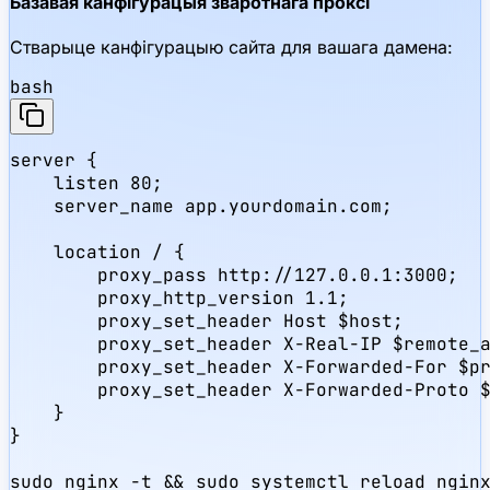
Базавая канфігурацыя зваротнага проксі
Стварыце канфігурацыю сайта для вашага дамена:
bash
server {

    listen 80;

    server_name app.yourdomain.com;

    location / {

        proxy_pass http://127.0.0.1:3000;

        proxy_http_version 1.1;

        proxy_set_header Host $host;

        proxy_set_header X-Real-IP $remote_a
        proxy_set_header X-Forwarded-For $pr
        proxy_set_header X-Forwarded-Proto $
    }

}

sudo nginx -t && sudo systemctl reload ngin