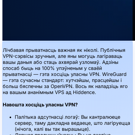
Лічбавая прыватнасць важная як ніколі. Публічныя
VPN-сэрвісы зручныя, але яны могуць лагіраваць
вашы даныя або стаць ахвярай узломаў. Адзіны
спосаб быць на 100% упэўненым у сваёй
прыватнасці — гэта хосціць уласны VPN. WireGuard
— гэта сучасны стандарт: хутчэйшы, прасцейшы і
больш бяспечны за OpenVPN. Вось як наладзіць яго
на вашым ананімным VPS ад Hiddence.
Навошта хосціць уласны VPN?
Палітыка адсутнасці логаў: Вы кантралюеце
сервер, таму дакладна ведаеце, што лагіруецца
(нічога, калі вы так вырашыце).