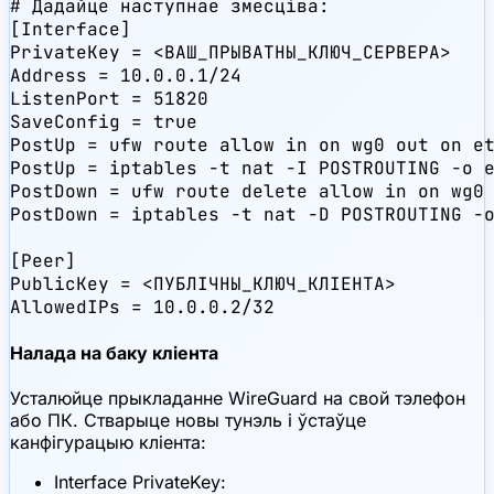
# Дадайце наступнае змесціва:

[Interface]

PrivateKey = <ВАШ_ПРЫВАТНЫ_КЛЮЧ_СЕРВЕРА>

Address = 10.0.0.1/24

ListenPort = 51820

SaveConfig = true

PostUp = ufw route allow in on wg0 out on et
PostUp = iptables -t nat -I POSTROUTING -o e
PostDown = ufw route delete allow in on wg0 
PostDown = iptables -t nat -D POSTROUTING -o
[Peer]

PublicKey = <ПУБЛІЧНЫ_КЛЮЧ_КЛІЕНТА>

AllowedIPs = 10.0.0.2/32
Налада на баку кліента
Усталюйце прыкладанне WireGuard на свой тэлефон
або ПК. Стварыце новы тунэль і ўстаўце
канфігурацыю кліента:
Interface PrivateKey: