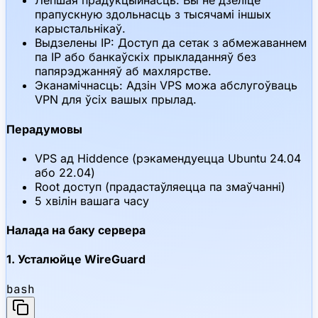
Лепшая прадукцыйнасць: Вы не дзеліце
прапускную здольнасць з тысячамі іншых
карыстальнікаў.
Выдзелены IP: Доступ да сетак з абмежаваннем
па IP або банкаўскіх прыкладанняў без
папярэджанняў аб махлярстве.
Эканамічнасць: Адзін VPS можа абслугоўваць
VPN для ўсіх вашых прылад.
Перадумовы
VPS ад Hiddence (рэкамендуецца Ubuntu 24.04
або 22.04)
Root доступ (прадастаўляецца па змаўчанні)
5 хвілін вашага часу
Налада на баку сервера
1. Усталюйце WireGuard
bash