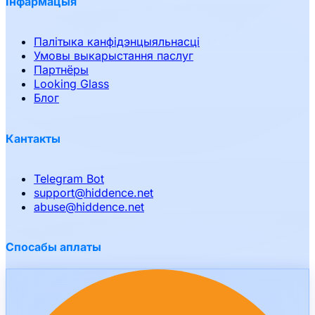
Інфармацыя
Палітыка канфідэнцыяльнасці
Умовы выкарыстання паслуг
Партнёры
Looking Glass
Блог
Кантакты
Telegram Bot
support
@
hiddence.net
abuse
@
hiddence.net
Спосабы аплаты