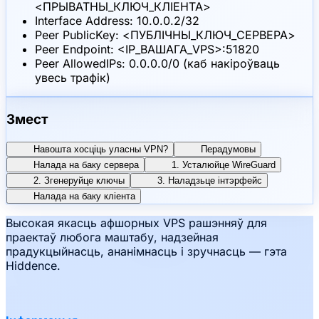
<ПРЫВАТНЫ_КЛЮЧ_КЛІЕНТА>
Interface Address: 10.0.0.2/32
Peer PublicKey: <ПУБЛІЧНЫ_КЛЮЧ_СЕРВЕРА>
Peer Endpoint: <IP_ВАШАГА_VPS>:51820
Peer AllowedIPs: 0.0.0.0/0 (каб накіроўваць
увесь трафік)
Змест
Навошта хосціць уласны VPN?
Перадумовы
Налада на баку сервера
1. Усталюйце WireGuard
2. Згенеруйце ключы
3. Наладзьце інтэрфейс
Налада на баку кліента
Высокая якасць афшорных VPS рашэнняў для
праектаў любога маштабу, надзейная
прадукцыйнасць, ананімнасць і зручнасць — гэта
Hiddence.