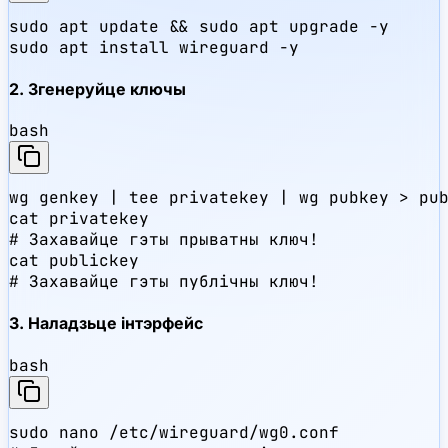
sudo apt update && sudo apt upgrade -y

sudo apt install wireguard -y
2. Згенеруйце ключы
bash
wg genkey | tee privatekey | wg pubkey > pub
cat privatekey

# Захавайце гэты прыватны ключ!

cat publickey

# Захавайце гэты публічны ключ!
3. Наладзьце інтэрфейс
bash
sudo nano /etc/wireguard/wg0.conf
