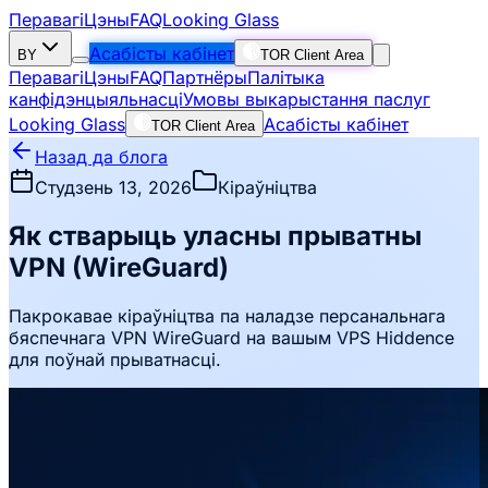
Перавагі
Цэны
FAQ
Looking Glass
Асабісты кабінет
BY
TOR Client Area
Перавагі
Цэны
FAQ
Партнёры
Палітыка
канфідэнцыяльнасці
Умовы выкарыстання паслуг
Looking Glass
Асабісты кабінет
TOR Client Area
Назад да блога
Студзень 13, 2026
Кіраўніцтва
Як стварыць уласны прыватны
VPN (WireGuard)
Пакрокавае кіраўніцтва па наладзе персанальнага
бяспечнага VPN WireGuard на вашым VPS Hiddence
для поўнай прыватнасці.