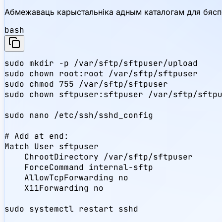
Абмежаваць карыстальніка адным каталогам для бяспе
bash
sudo mkdir -p /var/sftp/sftpuser/upload

sudo chown root:root /var/sftp/sftpuser

sudo chmod 755 /var/sftp/sftpuser

sudo chown sftpuser:sftpuser /var/sftp/sftpu
sudo nano /etc/ssh/sshd_config

# Add at end:

Match User sftpuser

    ChrootDirectory /var/sftp/sftpuser

    ForceCommand internal-sftp

    AllowTcpForwarding no

    X11Forwarding no

sudo systemctl restart sshd