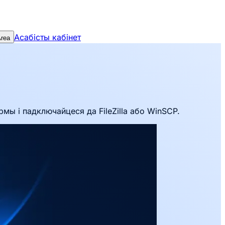
Асабісты кабінет
Area
мы і падключайцеся да FileZilla або WinSCP.