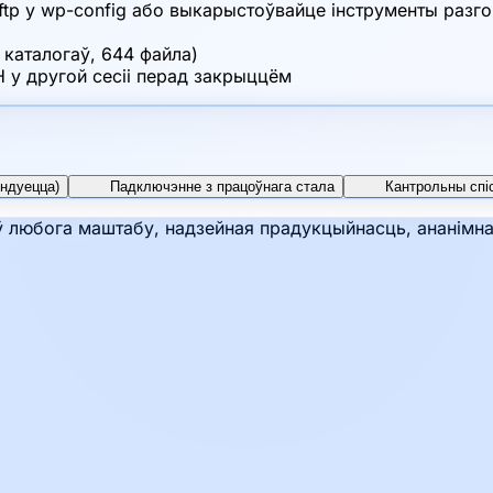
tp у wp-config або выкарыстоўвайце інструменты разг
 каталогаў, 644 файла)
 у другой сесіі перад закрыццём
ендуецца)
Падключэнне з працоўнага стала
Кантрольны спіс
любога маштабу, надзейная прадукцыйнасць, ананімнас