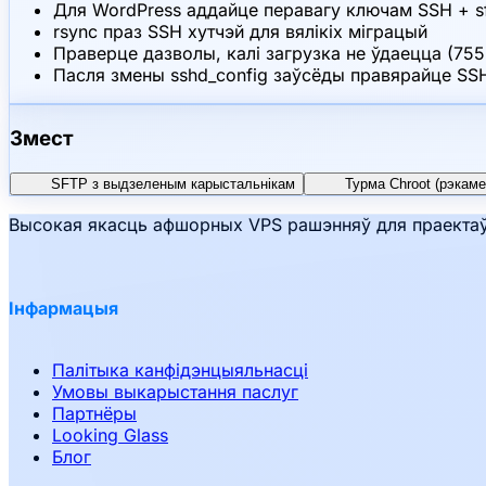
Для WordPress аддайце перавагу ключам SSH + sf
rsync праз SSH хутчэй для вялікіх міграцый
Праверце дазволы, калі загрузка не ўдаецца (755
Пасля змены sshd_config заўсёды правярайце SSH
Змест
SFTP з выдзеленым карыстальнікам
Турма Chroot (рэкам
Высокая якасць афшорных VPS рашэнняў для праектаў 
Інфармацыя
Палітыка канфідэнцыяльнасці
Умовы выкарыстання паслуг
Партнёры
Looking Glass
Блог