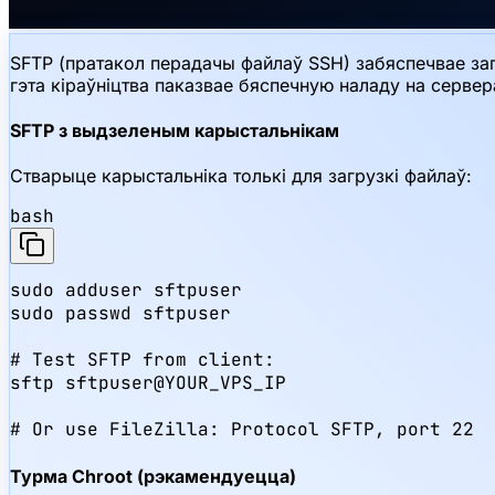
SFTP (пратакол перадачы файлаў SSH) забяспечвае за
гэта кіраўніцтва паказвае бяспечную наладу на сервер
SFTP з выдзеленым карыстальнікам
Стварыце карыстальніка толькі для загрузкі файлаў:
bash
sudo adduser sftpuser

sudo passwd sftpuser

# Test SFTP from client:

sftp sftpuser@YOUR_VPS_IP

# Or use FileZilla: Protocol SFTP, port 22
Турма Chroot (рэкамендуецца)