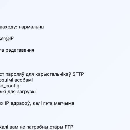
п ўваходу: нармальны
ser@IP
га рэдагавання
т пароляў для карыстальнікаў SFTP
рэцімі асобамі
d_config
кі для загрузкі
х IP-адрасоў, калі гэта магчыма
 калі вам не патрэбны стары FTP