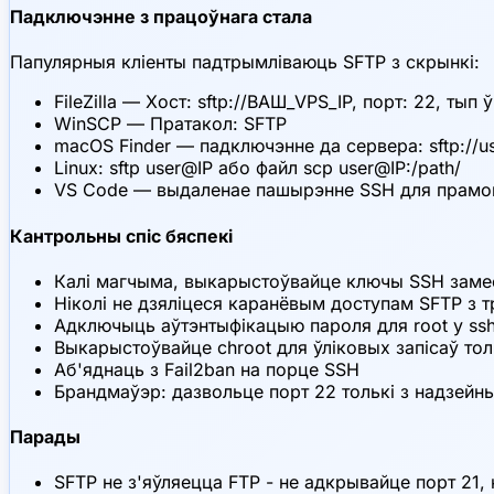
Падключэнне з працоўнага стала
Папулярныя кліенты падтрымліваюць SFTP з скрынкі:
FileZilla — Хост: sftp://ВАШ_VPS_IP, порт: 22, ты
WinSCP — Пратакол: SFTP
macOS Finder — падключэнне да сервера: sftp://u
Linux: sftp user@IP або файл scp user@IP:/path/
VS Code — выдаленае пашырэнне SSH для прамо
Кантрольны спіс бяспекі
Калі магчыма, выкарыстоўвайце ключы SSH замес
Ніколі не дзяліцеся каранёвым доступам SFTP з т
Адключыць аўтэнтыфікацыю пароля для root у ssh
Выкарыстоўвайце chroot для ўліковых запісаў толь
Аб'яднаць з Fail2ban на порце SSH
Брандмаўэр: дазвольце порт 22 толькі з надзейны
Парады
SFTP не з'яўляецца FTP - не адкрывайце порт 21,