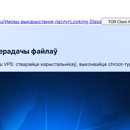
ці
Умовы выкарыстання паслуг
Looking Glass
TOR Client 
перадачы файлаў
 VPS: стварайце карыстальнікаў, выконвайце chroot-тур