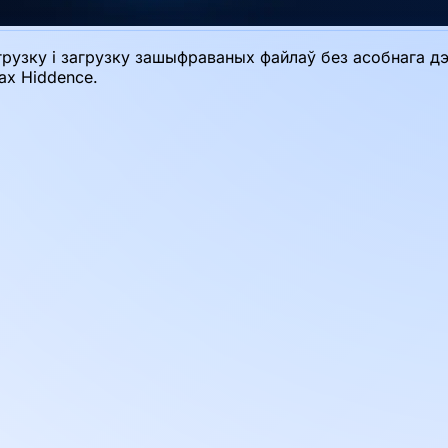
грузку і загрузку зашыфраваных файлаў без асобнага д
ах Hiddence.