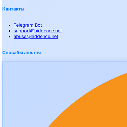
Кантакты
Telegram Bot
support
@
hiddence.net
abuse
@
hiddence.net
Спосабы аплаты