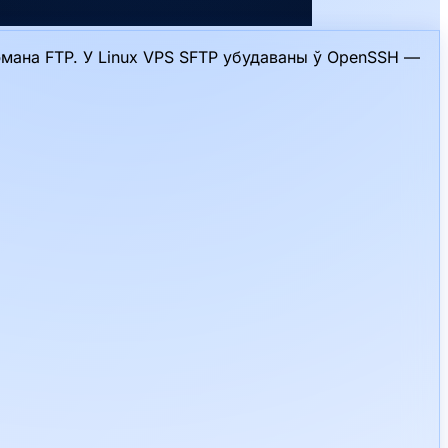
эмана FTP. У Linux VPS SFTP убудаваны ў OpenSSH —