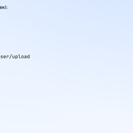
кі:
ser/upload
