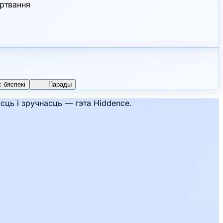
ортвання
 бяспекі
Парады
ць і зручнасць — гэта Hiddence.