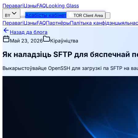
Перавагі
Цэны
FAQ
Looking Glass
Асабісты кабінет
BY
TOR Client Area
Перавагі
Цэны
FAQ
Партнёры
Палітыка канфідэнцыяльнас
Назад да блога
Май 23, 2026
Кіраўніцтва
Як наладзіць SFTP для бяспечнай 
Выкарыстоўвайце OpenSSH для загрузкі па SFTP на ваш