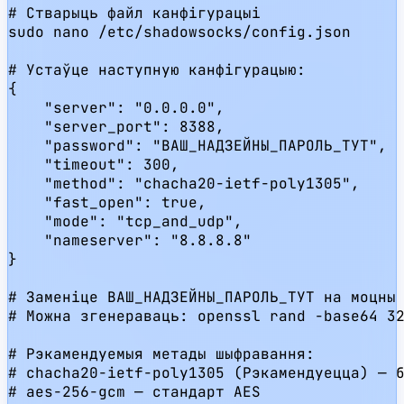
# Стварыць файл канфігурацыі

sudo nano /etc/shadowsocks/config.json

# Устаўце наступную канфігурацыю:

{

    "server": "0.0.0.0",

    "server_port": 8388,

    "password": "ВАШ_НАДЗЕЙНЫ_ПАРОЛЬ_ТУТ",

    "timeout": 300,

    "method": "chacha20-ietf-poly1305",

    "fast_open": true,

    "mode": "tcp_and_udp",

    "nameserver": "8.8.8.8"

}

# Заменіце ВАШ_НАДЗЕЙНЫ_ПАРОЛЬ_ТУТ на моцны 
# Можна згенераваць: openssl rand -base64 32
# Рэкамендуемыя метады шыфравання:

# chacha20-ietf-poly1305 (Рэкамендуецца) — б
# aes-256-gcm — стандарт AES
