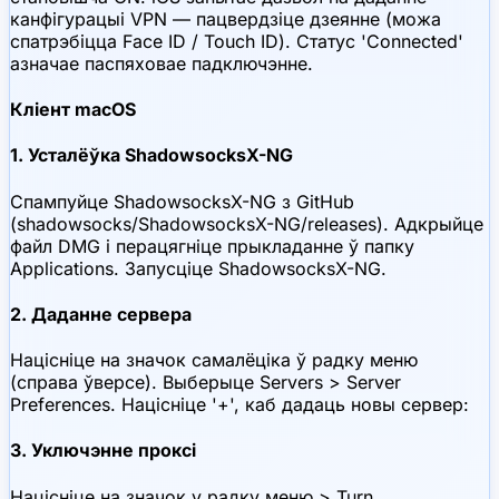
канфігурацыі VPN — пацвердзіце дзеянне (можа
спатрэбіцца Face ID / Touch ID). Статус 'Connected'
азначае паспяховае падключэнне.
Кліент macOS
1. Усталёўка ShadowsocksX-NG
Спампуйце ShadowsocksX-NG з GitHub
(shadowsocks/ShadowsocksX-NG/releases). Адкрыйце
файл DMG і перацягніце прыкладанне ў папку
Applications. Запусціце ShadowsocksX-NG.
2. Даданне сервера
Націсніце на значок самалёціка ў радку меню
(справа ўверсе). Выберыце Servers > Server
Preferences. Націсніце '+', каб дадаць новы сервер:
3. Уключэнне проксі
Націсніце на значок у радку меню > Turn