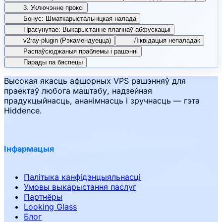
3. Уключэнне проксі
Бонус: Шматкарыстальніцкая налада
Прасунутае: Выкарыстанне плагінаў абфускацыі
v2ray-plugin (Рэкамендуецца)
Ліквідацыя непаладак
Распаўсюджаныя праблемы і рашэнні
Парады па бяспецы
Высокая якасць афшорных VPS рашэнняў для
праектаў любога маштабу, надзейная
прадукцыйнасць, ананімнасць і зручнасць — гэта
Hiddence.
Інфармацыя
Палітыка канфідэнцыяльнасці
Умовы выкарыстання паслуг
Партнёры
Looking Glass
Блог