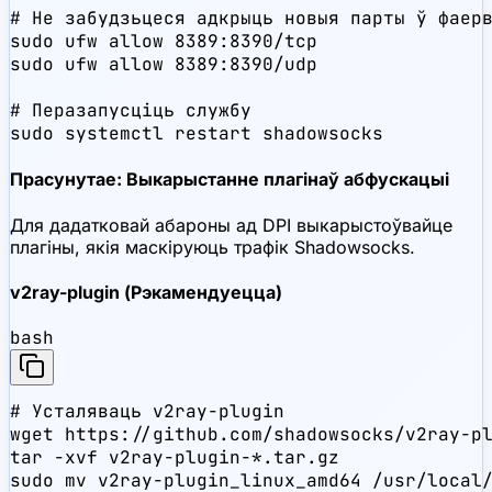
# Не забудзьцеся адкрыць новыя парты ў фаерв
sudo ufw allow 8389:8390/tcp

sudo ufw allow 8389:8390/udp

# Перазапусціць службу

sudo systemctl restart shadowsocks
Прасунутае: Выкарыстанне плагінаў абфускацыі
Для дадатковай абароны ад DPI выкарыстоўвайце
плагіны, якія маскіруюць трафік Shadowsocks.
v2ray-plugin (Рэкамендуецца)
bash
# Усталяваць v2ray-plugin

wget https://github.com/shadowsocks/v2ray-pl
tar -xvf v2ray-plugin-*.tar.gz

sudo mv v2ray-plugin_linux_amd64 /usr/local/