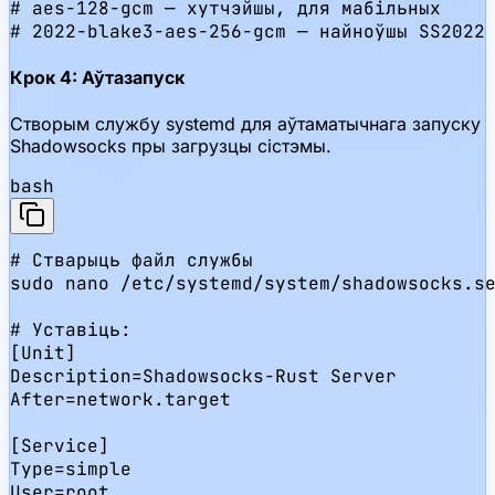
# aes-128-gcm — хутчэйшы, для мабільных

# 2022-blake3-aes-256-gcm — найноўшы SS2022
Крок 4: Аўтазапуск
Створым службу systemd для аўтаматычнага запуску
Shadowsocks пры загрузцы сістэмы.
bash
# Стварыць файл службы

sudo nano /etc/systemd/system/shadowsocks.se
# Уставіць:

[Unit]

Description=Shadowsocks-Rust Server

After=network.target

[Service]

Type=simple

User=root
