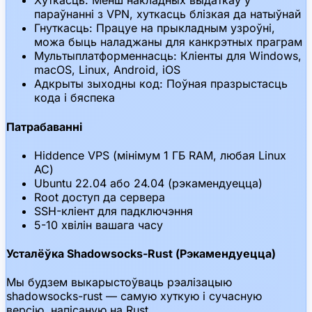
Хуткасць: Менш накладных выдаткаў у
параўнанні з VPN, хуткасць блізкая да натыўнай
Гнуткасць: Працуе на прыкладным узроўні,
можа быць наладжаны для канкрэтных праграм
Мультыплатформеннасць: Кліенты для Windows,
macOS, Linux, Android, iOS
Адкрыты зыходны код: Поўная празрыстасць
кода і бяспека
Патрабаванні
Hiddence VPS (мінімум 1 ГБ RAM, любая Linux
АС)
Ubuntu 22.04 або 24.04 (рэкамендуецца)
Root доступ да сервера
SSH-кліент для падключэння
5-10 хвілін вашага часу
Усталёўка Shadowsocks-Rust (Рэкамендуецца)
Мы будзем выкарыстоўваць рэалізацыю
shadowsocks-rust — самую хуткую і сучасную
версію, напісаную на Rust.