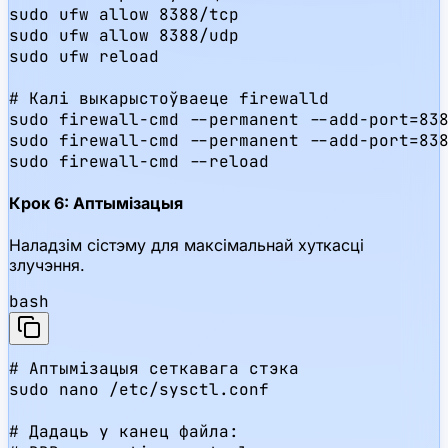
sudo ufw allow 8388/tcp

sudo ufw allow 8388/udp

sudo ufw reload

# Калі выкарыстоўваеце firewalld

sudo firewall-cmd --permanent --add-port=838
sudo firewall-cmd --permanent --add-port=838
sudo firewall-cmd --reload
Крок 6: Аптымізацыя
Наладзім сістэму для максімальнай хуткасці
злучэння.
bash
# Аптымізацыя сеткавага стэка

sudo nano /etc/sysctl.conf

# Дадаць у канец файла:
