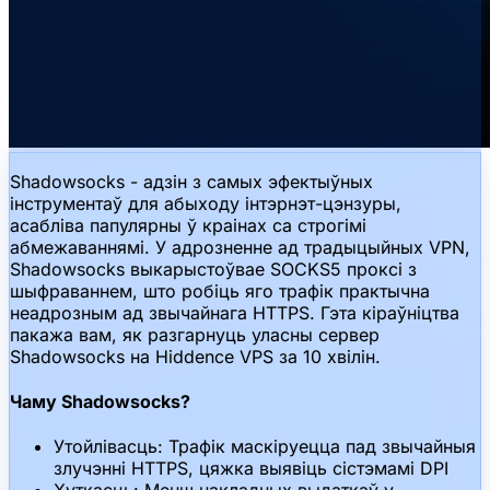
Shadowsocks - адзін з самых эфектыўных
інструментаў для абыходу інтэрнэт-цэнзуры,
асабліва папулярны ў краінах са строгімі
абмежаваннямі. У адрозненне ад традыцыйных VPN,
Shadowsocks выкарыстоўвае SOCKS5 проксі з
шыфраваннем, што робіць яго трафік практычна
неадрозным ад звычайнага HTTPS. Гэта кіраўніцтва
пакажа вам, як разгарнуць уласны сервер
Shadowsocks на Hiddence VPS за 10 хвілін.
Чаму Shadowsocks?
Утойлівасць: Трафік маскіруецца пад звычайныя
злучэнні HTTPS, цяжка выявіць сістэмамі DPI