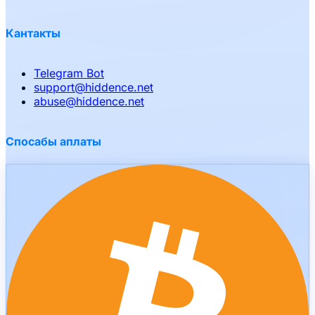
Кантакты
Telegram Bot
support
@
hiddence.net
abuse
@
hiddence.net
Спосабы аплаты