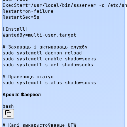
ExecStart=/usr/local/bin/ssserver -c /etc/sh
Restart=on-failure

RestartSec=5s

[Install]

WantedBy=multi-user.target

# Захаваць і актываваць службу

sudo systemctl daemon-reload

sudo systemctl enable shadowsocks

sudo systemctl start shadowsocks

# Праверыць статус

sudo systemctl status shadowsocks
Крок 5: Фаервол
bash
# Калі выкарыстоўваеце UFW
