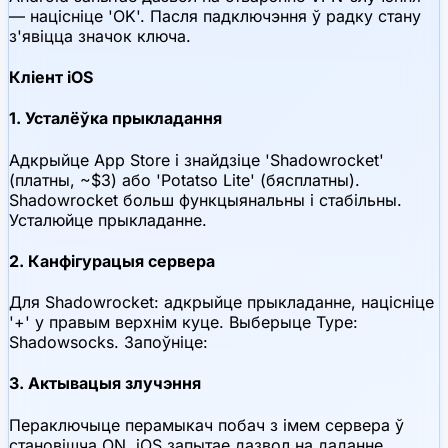
— націсніце 'OK'. Пасля падключэння ў радку стану
з'явіцца значок ключа.
Кліент iOS
1. Усталёўка прыкладання
Адкрыйце App Store і знайдзіце 'Shadowrocket'
(платны, ~$3) або 'Potatso Lite' (бясплатны).
Shadowrocket больш функцыянальны і стабільны.
Усталюйце прыкладанне.
2. Канфігурацыя сервера
Для Shadowrocket: адкрыйце прыкладанне, націсніце
'+' у правым верхнім куце. Выберыце Type:
Shadowsocks. Запоўніце:
3. Актывацыя злучэння
Пераключыце перамыкач побач з імем сервера ў
становішча ON. iOS запытае дазвол на даданне