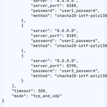
            "server": "0.0.0.0",

            "server_port": 8388,

            "password": "user1_password",

            "method": "chacha20-ietf-poly130
        },

        {

            "server": "0.0.0.0",

            "server_port": 8389,

            "password": "user2_password",

            "method": "chacha20-ietf-poly130
        },

        {

            "server": "0.0.0.0",

            "server_port": 8390,

            "password": "user3_password",

            "method": "chacha20-ietf-poly130
        }

    ],

    "timeout": 300,

    "mode": "tcp_and_udp"

}
