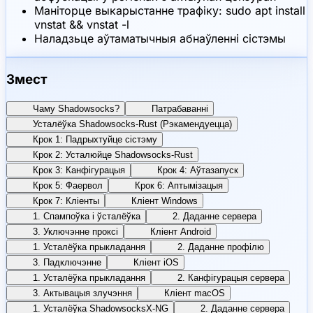
Маніторце выкарыстанне трафіку: sudo apt install
vnstat && vnstat -l
Наладзьце аўтаматычныя абнаўленні сістэмы
Змест
Чаму Shadowsocks?
Патрабаванні
Усталёўка Shadowsocks-Rust (Рэкамендуецца)
Крок 1: Падрыхтуйце сістэму
Крок 2: Усталюйце Shadowsocks-Rust
Крок 3: Канфігурацыя
Крок 4: Аўтазапуск
Крок 5: Фаервол
Крок 6: Аптымізацыя
Крок 7: Кліенты
Кліент Windows
1. Спампоўка і ўсталёўка
2. Даданне сервера
3. Уключэнне проксі
Кліент Android
1. Усталёўка прыкладання
2. Даданне профілю
3. Падключэнне
Кліент iOS
1. Усталёўка прыкладання
2. Канфігурацыя сервера
3. Актывацыя злучэння
Кліент macOS
1. Усталёўка ShadowsocksX-NG
2. Даданне сервера