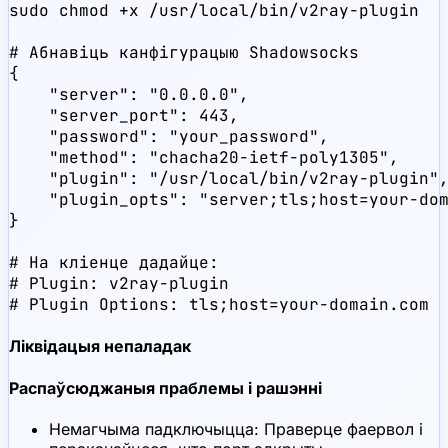
sudo chmod +x /usr/local/bin/v2ray-plugin

# Абнавіць канфігурацыю Shadowsocks

{

    "server": "0.0.0.0",

    "server_port": 443,

    "password": "your_password",

    "method": "chacha20-ietf-poly1305",

    "plugin": "/usr/local/bin/v2ray-plugin",
    "plugin_opts": "server;tls;host=your-dom
}

# На кліенце дадайце:

# Plugin: v2ray-plugin

# Plugin Options: tls;host=your-domain.com
Ліквідацыя непаладак
Распаўсюджаныя праблемы і рашэнні
Немагчыма падключыцца: Праверце фаервол і