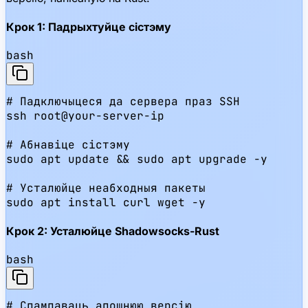
Крок 1: Падрыхтуйце сістэму
bash
# Падключыцеся да сервера праз SSH

ssh root@your-server-ip

# Абнавіце сістэму

sudo apt update && sudo apt upgrade -y

# Усталюйце неабходныя пакеты

sudo apt install curl wget -y
Крок 2: Усталюйце Shadowsocks-Rust
bash
# Спампаваць апошнюю версію
