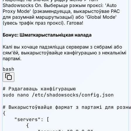
Shadowsocks On. Выберыце рэжым проксі: 'Auto
Proxy Mode' (рэкамендуецца, выкарыстоўвае PAC
для разумнай маршрутызацыі) або 'Global Mode'
(увесь трафік праз проксі). Гатова!
Бонус: Шматкарыстальніцкая налада
Калі вы хочаце падзяліцца серверам з сябрамі або
сям'ёй, выкарыстоўвайце канфігурацыю з некалькімі
партамі.
bash
# Рэдагаваць канфігурацыю

sudo nano /etc/shadowsocks/config.json

# Выкарыстоўвайце фармат з партамі для розны
{

    "servers": [

        {
