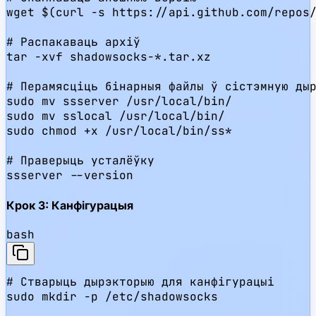
wget $(curl -s https://api.github.com/repos/
# Распакаваць архіў

tar -xvf shadowsocks-*.tar.xz

# Перамясціць бінарныя файлы ў сістэмную дыр
sudo mv ssserver /usr/local/bin/

sudo mv sslocal /usr/local/bin/

sudo chmod +x /usr/local/bin/ss*

# Праверыць усталёўку

ssserver --version
Крок 3: Канфігурацыя
bash
# Стварыць дырэкторыю для канфігурацыі

sudo mkdir -p /etc/shadowsocks
