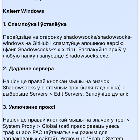
Кліент Windows
1. Спампоўка і ўсталёўка
Перайдзіце на старонку shadowsocks/shadowsocks-
windows на GitHub і спампуйце апошнюю версію
(файл Shadowsocks-x.x.x.zip). Распакуйце архіў у
любую папку і запусціце Shadowsocks.exe.
2. Даданне сервера
Націсніце правай кнопкай мышы на значок
Shadowsocks у сістэмным трэі (каля гадзінніка) і
выберыце Servers > Edit Servers. Запоўніце дэталі:
3. Уключэнне проксі
Націсніце правай кнопкай мышы на значок у трэі >
System Proxy > Global (каб праксіраваць увесь
трафік) або PAC (аўтаматычны рэжым для
заблакаваных сайтаў). Уключыце 'Enable System