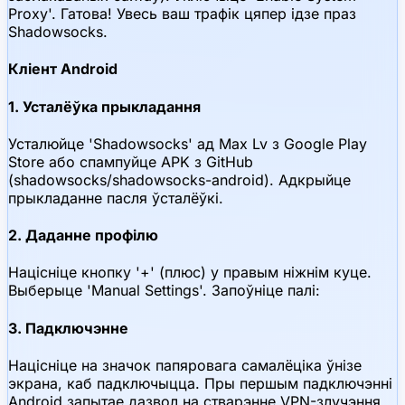
Proxy'. Гатова! Увесь ваш трафік цяпер ідзе праз
Shadowsocks.
Кліент Android
1. Усталёўка прыкладання
Усталюйце 'Shadowsocks' ад Max Lv з Google Play
Store або спампуйце APK з GitHub
(shadowsocks/shadowsocks-android). Адкрыйце
прыкладанне пасля ўсталёўкі.
2. Даданне профілю
Націсніце кнопку '+' (плюс) у правым ніжнім куце.
Выберыце 'Manual Settings'. Запоўніце палі:
3. Падключэнне
Націсніце на значок папяровага самалёціка ўнізе
экрана, каб падключыцца. Пры першым падключэнні
Android запытае дазвол на стварэнне VPN-злучэння