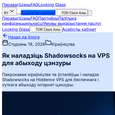
Перавагі
Цэны
FAQ
Looking Glass
Асабісты кабінет
BY
TOR Client Area
Перавагі
Цэны
FAQ
Партнёры
Палітыка
канфідэнцыяльнасці
Умовы выкарыстання паслуг
Looking Glass
Асабісты кабінет
TOR Client Area
Назад да блога
Студзень 19, 2026
Кіраўніцтва
Як наладзіць Shadowsocks на VPS
для абыходу цэнзуры
Пакрокавае кіраўніцтва па ўсталёўцы і наладзе
Shadowsocks на Hiddence VPS для бяспечнага і
хуткага абыходу інтэрнэт-цэнзуры.