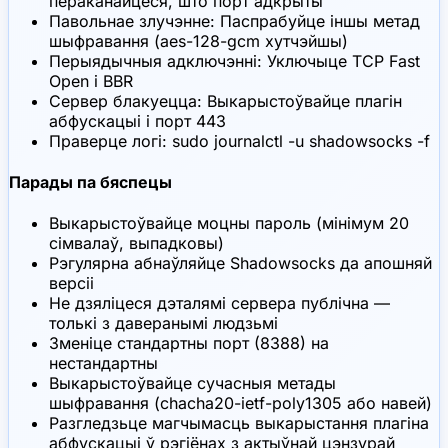
пераканайцеся, што порт адкрыты
Павольнае злучэнне: Паспрабуйце іншы метад
шыфравання (aes-128-gcm хутчэйшы)
Перыядычныя адключэнні: Уключыце TCP Fast
Open і BBR
Сервер блакуецца: Выкарыстоўвайце плагін
абфускацыі і порт 443
Праверце логі: sudo journalctl -u shadowsocks -f
Парады па бяспецы
Выкарыстоўвайце моцны пароль (мінімум 20
сімвалаў, выпадковы)
Рэгулярна абнаўляйце Shadowsocks да апошняй
версіі
Не дзяліцеся дэталямі сервера публічна —
толькі з даверанымі людзьмі
Зменіце стандартны порт (8388) на
нестандартны
Выкарыстоўвайце сучасныя метады
шыфравання (chacha20-ietf-poly1305 або навей)
Разгледзьце магчымасць выкарыстання плагіна
абфускацыі ў рэгіёнах з актыўнай цэнзурай