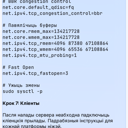
# BBR congestion control

net.core.default_qdisc=fq

net.ipv4.tcp_congestion_control=bbr

# Павялічыць буферы

net.core.rmem_max=134217728

net.core.wmem_max=134217728

net.ipv4.tcp_rmem=4096 87380 67108864

net.ipv4.tcp_wmem=4096 65536 67108864

net.ipv4.tcp_mtu_probing=1

# Fast Open

net.ipv4.tcp_fastopen=3

# Ужыць змены

sudo sysctl -p
Крок 7: Кліенты
Пасля налады сервера неабходна падключыць
кліенцкія прылады. Падрабязныя інструкцыі для
кожнай платформы ніжэй.