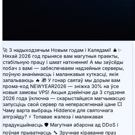
🚀 З надыходзячым Новым годам і Калядамі! 🎄✨
Няхай 2026 год прынясе вам магутныя праекты,
стабільную працу і шмат натхнення! А мы заўсёды
побач з вамі — забяспечваем надзейныя серверы,
поўную ананімнасць і маланкавыя хуткасці, якія
запальваюць 🔥 🎁 У гонар святаў мы дорым вам
прома-код NEWYEAR2026 — зніжка 30% на ўсе
новыя замовы VPS! Акцыя дзейнічае да 3 студзеня
2026 года ўключна — скарыстайцеся магчымасцю
запусціць свой сервер па неперасягненай цане 💥
Чаму варта выбраць Hiddence для святочнага
апгрэйду? ⚡️ Топавае жалеза і маланкавая
прадукцыйнасць 🛡 Магутная абарона ад DDoS і
поўная прыватнасць 🔧 Зручнае кіраванне праз