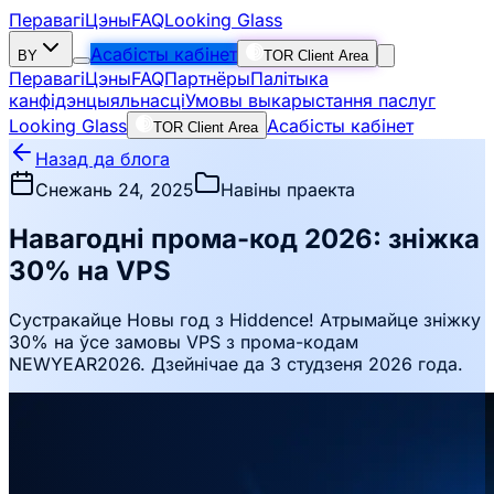
Перавагі
Цэны
FAQ
Looking Glass
Асабісты кабінет
BY
TOR Client Area
Перавагі
Цэны
FAQ
Партнёры
Палітыка
канфідэнцыяльнасці
Умовы выкарыстання паслуг
Looking Glass
Асабісты кабінет
TOR Client Area
Назад да блога
Снежань 24, 2025
Навіны праекта
Навагодні прома-код 2026: зніжка
30% на VPS
Сустракайце Новы год з Hiddence! Атрымайце зніжку
30% на ўсе замовы VPS з прома-кодам
NEWYEAR2026. Дзейнічае да 3 студзеня 2026 года.