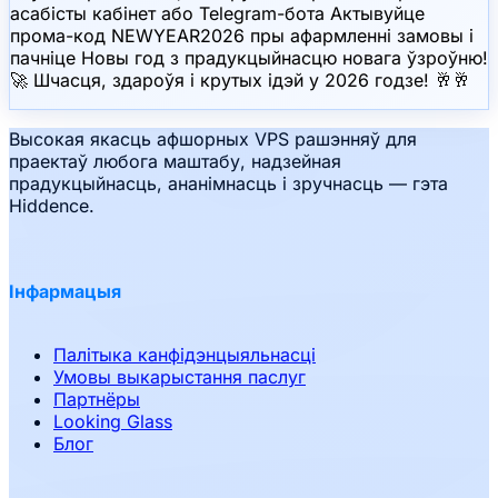
асабісты кабінет або Telegram-бота Актывуйце
прома-код NEWYEAR2026 пры афармленні замовы і
пачніце Новы год з прадукцыйнасцю новага ўзроўню!
🚀 Шчасця, здароўя і крутых ідэй у 2026 годзе! 🥂🥂
Высокая якасць афшорных VPS рашэнняў для
праектаў любога маштабу, надзейная
прадукцыйнасць, ананімнасць і зручнасць — гэта
Hiddence.
Інфармацыя
Палітыка канфідэнцыяльнасці
Умовы выкарыстання паслуг
Партнёры
Looking Glass
Блог