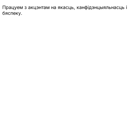
Працуем з акцэнтам на якасць, канфідэнцыяльнасць і
бяспеку.