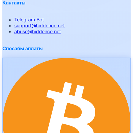
Кантакты
Telegram Bot
support
@
hiddence.net
abuse
@
hiddence.net
Спосабы аплаты