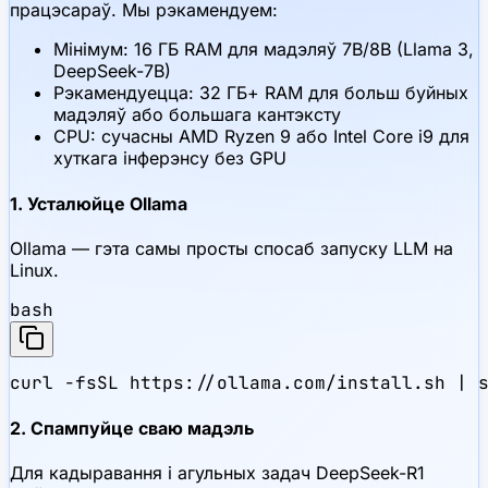
працэсараў. Мы рэкамендуем:
Мінімум: 16 ГБ RAM для мадэляў 7B/8B (Llama 3,
DeepSeek-7B)
Рэкамендуецца: 32 ГБ+ RAM для больш буйных
мадэляў або большага кантэксту
CPU: сучасны AMD Ryzen 9 або Intel Core i9 для
хуткага інферэнсу без GPU
1. Усталюйце Ollama
Ollama — гэта самы просты спосаб запуску LLM на
Linux.
bash
curl -fsSL https://ollama.com/install.sh | 
2. Спампуйце сваю мадэль
Для кадыравання і агульных задач DeepSeek-R1