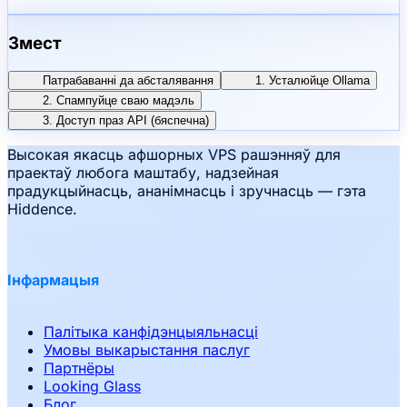
Змест
Патрабаванні да абсталявання
1. Усталюйце Ollama
2. Спампуйце сваю мадэль
3. Доступ праз API (бяспечна)
Высокая якасць афшорных VPS рашэнняў для
праектаў любога маштабу, надзейная
прадукцыйнасць, ананімнасць і зручнасць — гэта
Hiddence.
Інфармацыя
Палітыка канфідэнцыяльнасці
Умовы выкарыстання паслуг
Партнёры
Looking Glass
Блог