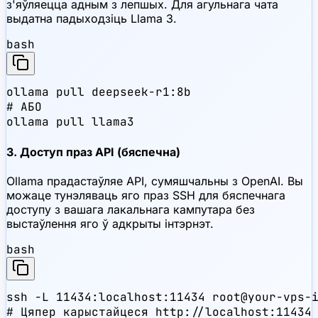
з'яўляецца адным з лепшых. Для агульнага чата
выдатна падыходзіць Llama 3.
bash
ollama pull deepseek-r1:8b

# АБО

ollama pull llama3
3. Доступ праз API (бяспечна)
Ollama прадастаўляе API, сумяшчальны з OpenAI. Вы
можаце тунэляваць яго праз SSH для бяспечнага
доступу з вашага лакальнага кампутара без
выстаўлення яго ў адкрыты інтэрнэт.
bash
ssh -L 11434:localhost:11434 root@your-vps-i
# Цяпер карыстайцеся http://localhost:11434