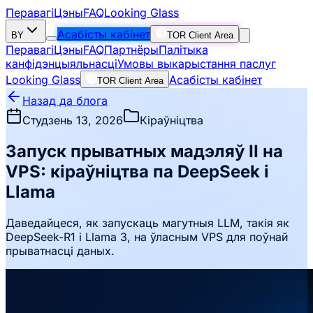
Перавагі
Цэны
FAQ
Looking Glass
Асабісты кабінет
BY
TOR Client Area
Перавагі
Цэны
FAQ
Партнёры
Палітыка
канфідэнцыяльнасці
Умовы выкарыстання паслуг
Looking Glass
Асабісты кабінет
TOR Client Area
Назад да блога
Студзень 13, 2026
Кіраўніцтва
Запуск прыватных мадэляў ІІ на
VPS: кіраўніцтва па DeepSeek і
Llama
Даведайцеся, як запускаць магутныя LLM, такія як
DeepSeek-R1 і Llama 3, на ўласным VPS для поўнай
прыватнасці даных.