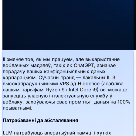
ІІ змяняе тое, як мы працуем, але выкарыстанне
воблачных мадэляў, такіх як ChatGPT, азначае
перадачу вашых канфідэнцыяльных даных
карпарацыям. Сучасны трэнд — лакальны ІІ. З
высокапрадукцыйнымі VPS ад Hiddence (асабліва
нашымі тарыфамі Ryzen 9 і Intel Core i9) вы можаце
запусціць уласную інтэлектуальную службу ў
воблаку, захоўваючы свае промпты і даныя на 100%
прыватнымі.
Патрабаванні да абсталявання
LLM патрабуюць аператыўнай памяці і хуткіх