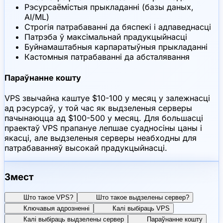
Рэсурсаёмістыя прыкладанні (базы даных,
AI/ML)
Строгія патрабаванні да бяспекі і адпаведнасці
Патрэба ў максімальнай прадукцыйнасці
Буйнамаштабныя карпаратыўныя прыкладанні
Кастомныя патрабаванні да абсталявання
Параўнанне кошту
VPS звычайна каштуе $10-100 у месяц у залежнасці
ад рэсурсаў, у той час як выдзеленыя серверы
пачынаюцца ад $100-500 у месяц. Для большасці
праектаў VPS прапануе лепшае суадносіны цаны і
якасці, але выдзеленыя серверы неабходны для
патрабаванняў высокай прадукцыйнасці.
Змест
Што такое VPS?
Што такое выдзелены сервер?
Ключавыя адрозненні
Калі выбіраць VPS
Калі выбіраць выдзелены сервер
Параўнанне кошту