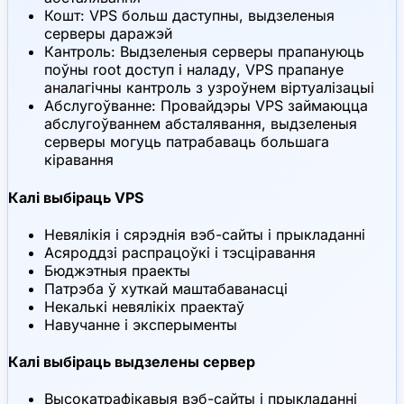
Кошт: VPS больш даступны, выдзеленыя
серверы даражэй
Кантроль: Выдзеленыя серверы прапануюць
поўны root доступ і наладу, VPS прапануе
аналагічны кантроль з узроўнем віртуалізацыі
Абслугоўванне: Провайдэры VPS займаюцца
абслугоўваннем абсталявання, выдзеленыя
серверы могуць патрабаваць большага
кіравання
Калі выбіраць VPS
Невялікія і сярэднія вэб-сайты і прыкладанні
Асяроддзі распрацоўкі і тэсціравання
Бюджэтныя праекты
Патрэба ў хуткай маштабаванасці
Некалькі невялікіх праектаў
Навучанне і эксперыменты
Калі выбіраць выдзелены сервер
Высокатрафікавыя вэб-сайты і прыкладанні