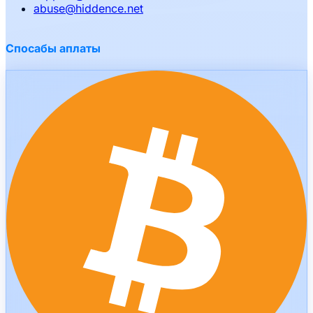
abuse
@
hiddence.net
Спосабы аплаты