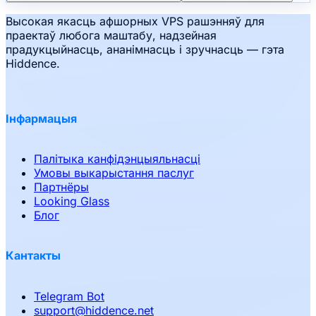
Высокая якасць афшорных VPS рашэнняў для
праектаў любога маштабу, надзейная
прадукцыйнасць, ананімнасць і зручнасць — гэта
Hiddence.
Інфармацыя
Палітыка канфідэнцыяльнасці
Умовы выкарыстання паслуг
Партнёры
Looking Glass
Блог
Кантакты
Telegram Bot
support
@
hiddence.net