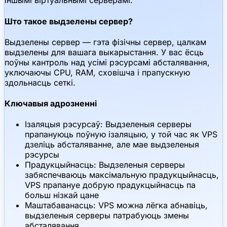
іншымі віртуальнымі серверамі.
Што такое выдзелены сервер?
Выдзелены сервер — гэта фізічны сервер, цалкам
выдзелены для вашага выкарыстання. У вас ёсць
поўны кантроль над усімі рэсурсамі абсталявання,
уключаючы CPU, RAM, сховішча і прапускную
здольнасць сеткі.
Ключавыя адрозненні
Ізаляцыя рэсурсаў: Выдзеленыя серверы
прапануюць поўную ізаляцыю, у той час як VPS
дзеліць абсталяванне, але мае выдзеленыя
рэсурсы
Прадукцыйнасць: Выдзеленыя серверы
забяспечваюць максімальную прадукцыйнасць,
VPS прапануе добрую прадукцыйнасць па
больш нізкай цане
Маштабаванасць: VPS можна лёгка абнавіць,
выдзеленыя серверы патрабуюць змены
абсталявання