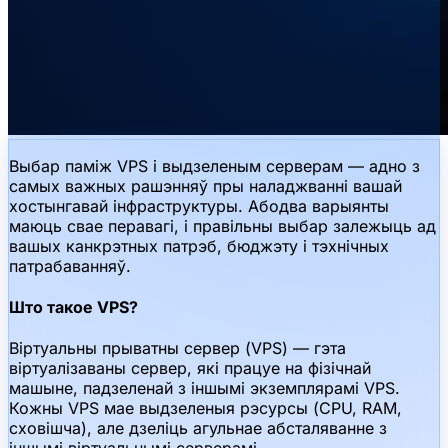
Выбар паміж VPS і выдзеленым серверам — адно з
самых важных рашэнняў пры наладжванні вашай
хостынгавай інфраструктуры. Абодва варыянты
маюць свае перавагі, і правільны выбар залежыць ад
вашых канкрэтных патрэб, бюджэту і тэхнічных
патрабаванняў.
Што такое VPS?
Віртуальны прыватны сервер (VPS) — гэта
віртуалізаваны сервер, які працуе на фізічнай
машыне, падзеленай з іншымі экземплярамі VPS.
Кожны VPS мае выдзеленыя рэсурсы (CPU, RAM,
сховішча), але дзеліць агульнае абсталяванне з