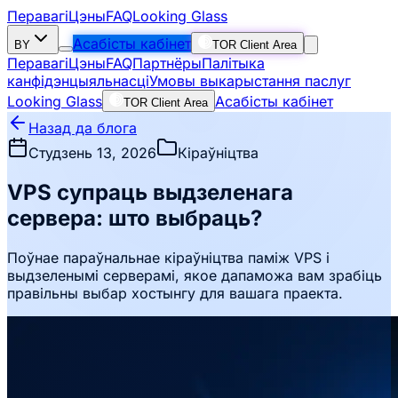
Перавагі
Цэны
FAQ
Looking Glass
Асабісты кабінет
BY
TOR Client Area
Перавагі
Цэны
FAQ
Партнёры
Палітыка
канфідэнцыяльнасці
Умовы выкарыстання паслуг
Looking Glass
Асабісты кабінет
TOR Client Area
Назад да блога
Студзень 13, 2026
Кіраўніцтва
VPS супраць выдзеленага
сервера: што выбраць?
Поўнае параўнальнае кіраўніцтва паміж VPS і
выдзеленымі серверамі, якое дапаможа вам зрабіць
правільны выбар хостынгу для вашага праекта.