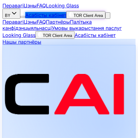
Перавагі
Цэны
FAQ
Looking Glass
Асабісты кабінет
BY
TOR Client Area
Перавагі
Цэны
FAQ
Партнёры
Палітыка
канфідэнцыяльнасці
Умовы выкарыстання паслуг
Looking Glass
Асабісты кабінет
TOR Client Area
Нашы партнёры