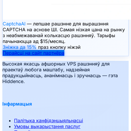
CaptchaAI
— лепшае рашэнне для вырашэння
CAPTCHA на аснове ШІ. Самая нізкая цана на рынку
з неабмежаванай колькасцю рашэнняў. Тарыфы
пачынаюцца ад $15/месяц.
Зніжка да 15%
праз кнопку ніжэй
Перайсці на сайт партнёра
Высокая якасць афшорных VPS рашэнняў для
праектаў любога маштабу, надзейная
прадукцыйнасць, ананімнасць і зручнасць — гэта
Hiddence.
Інфармацыя
Палітыка канфідэнцыяльнасці
Умовы выкарыстання паслуг