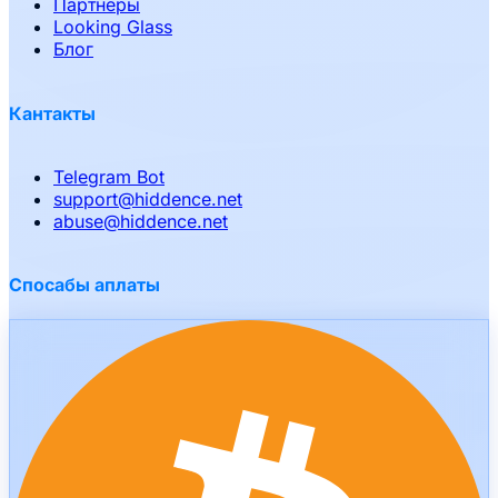
Партнёры
Looking Glass
Блог
Кантакты
Telegram Bot
support
@
hiddence.net
abuse
@
hiddence.net
Спосабы аплаты