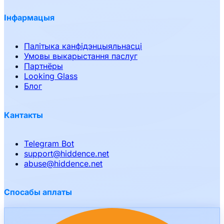
Інфармацыя
Палітыка канфідэнцыяльнасці
Умовы выкарыстання паслуг
Партнёры
Looking Glass
Блог
Кантакты
Telegram Bot
support
@
hiddence.net
abuse
@
hiddence.net
Спосабы аплаты