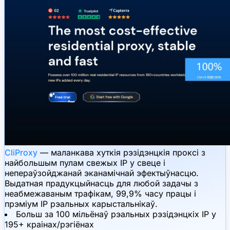
CliProxy
— маланкава хуткія рэзідэнцкія проксі з
найбольшым пулам свежых IP у свеце і
непераўзойджанай эканамічнай эфектыўнасцю.
Выдатная прадукцыйнасць для любой задачы з
неабмежаваным трафікам, 99,9% часу працы і
прэміум IP рэальных карыстальнікаў.
Больш за 100 мільёнаў рэальных рэзідэнцкіх IP у
195+ краінах/рэгіёнах