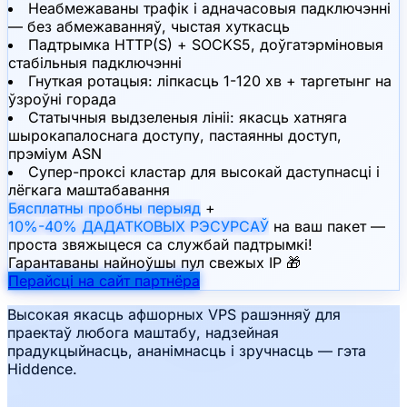
Неабмежаваны трафік і адначасовыя падключэнні
— без абмежаванняў, чыстая хуткасць
Падтрымка HTTP(S) + SOCKS5, доўгатэрміновыя
стабільныя падключэнні
Гнуткая ротацыя: ліпкасць 1-120 хв + таргетынг на
ўзроўні горада
Статычныя выдзеленыя лініі: якасць хатняга
шырокапалоснага доступу, пастаянны доступ,
прэміум ASN
Супер-проксі кластар для высокай даступнасці і
лёгкага маштабавання
Бясплатны пробны перыяд
+
10%-40% ДАДАТКОВЫХ РЭСУРСАЎ
на ваш пакет —
проста звяжыцеся са службай падтрымкі!
Гарантаваны найноўшы пул свежых IP 🎁
Перайсці на сайт партнёра
Высокая якасць афшорных VPS рашэнняў для
праектаў любога маштабу, надзейная
прадукцыйнасць, ананімнасць і зручнасць — гэта
Hiddence.