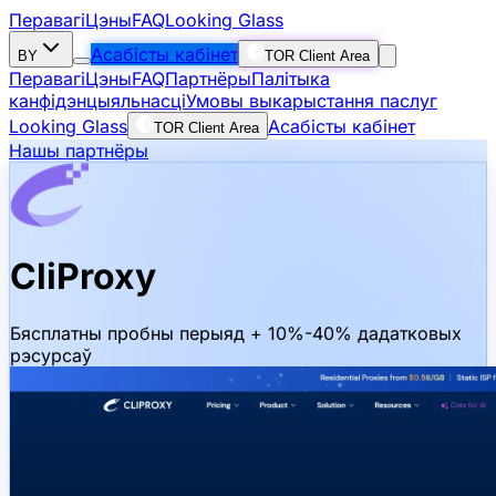
Перавагі
Цэны
FAQ
Looking Glass
Асабісты кабінет
BY
TOR Client Area
Перавагі
Цэны
FAQ
Партнёры
Палітыка
канфідэнцыяльнасці
Умовы выкарыстання паслуг
Looking Glass
Асабісты кабінет
TOR Client Area
Нашы партнёры
CliProxy
Бясплатны пробны перыяд + 10%-40% дадатковых
рэсурсаў