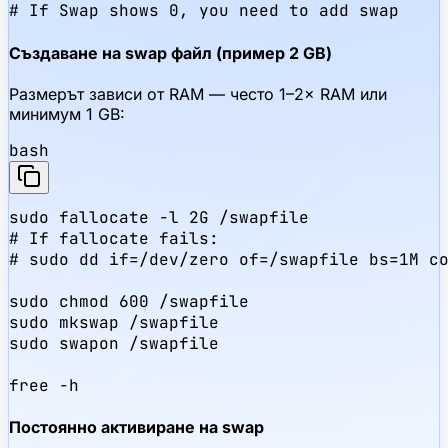
# If Swap shows 0, you need to add swap
Създаване на swap файл (пример 2 GB)
Размерът зависи от RAM — често 1–2× RAM или
минимум 1 GB:
bash
sudo fallocate -l 2G /swapfile

# If fallocate fails:

# sudo dd if=/dev/zero of=/swapfile bs=1M co
sudo chmod 600 /swapfile

sudo mkswap /swapfile

sudo swapon /swapfile

free -h
Постоянно активиране на swap