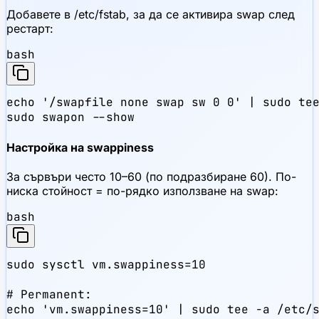
Добавете в /etc/fstab, за да се активира swap след
рестарт:
bash
echo '/swapfile none swap sw 0 0' | sudo tee
sudo swapon --show
Настройка на swappiness
За сървъри често 10–60 (по подразбиране 60). По-
ниска стойност = по-рядко използване на swap:
bash
sudo sysctl vm.swappiness=10

# Permanent:

echo 'vm.swappiness=10' | sudo tee -a /etc/s