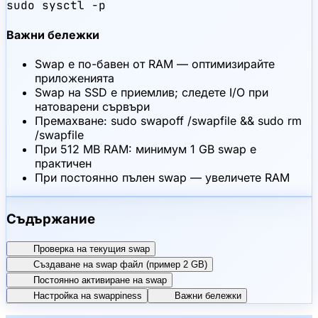
sudo sysctl -p
Важни бележки
Swap е по-бавен от RAM — оптимизирайте
приложенията
Swap на SSD е приемлив; следете I/O при
натоварени сървъри
Премахване: sudo swapoff /swapfile && sudo rm
/swapfile
При 512 MB RAM: минимум 1 GB swap е
практичен
При постоянно пълен swap — увеличете RAM
Съдържание
Проверка на текущия swap
Създаване на swap файл (пример 2 GB)
Постоянно активиране на swap
Настройка на swappiness
Важни бележки