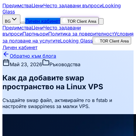
Предимства
Цени
Често задавани въпроси
Looking
Glass
Личен кабинет
BG
TOR Client Area
Предимства
Цени
Често задавани
въпроси
Партньори
Политика за поверителност
Условия
за ползване на услугите
Looking Glass
TOR Client Area
Личен кабинет
Обратно към блога
Май 23, 2026
Ръководства
Как да добавите swap
пространство на Linux VPS
Създайте swap файл, активирайте го в fstab и
настройте swappiness за малки VPS.