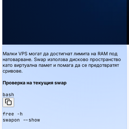
Малки VPS могат да достигнат лимита на RAM под
натоварване. Swap използва дисково пространство
като виртуална памет и помага да се предотвратят
сривове.
Проверка на текущия swap
bash
free -h

swapon --show
