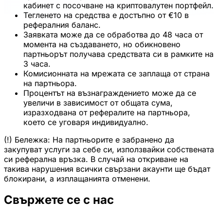
кабинет с посочване на криптовалутен портфейл.
Тегленето на средства е достъпно от €10 в
рефералния баланс.
Заявката може да се обработва до 48 часа от
момента на създаването, но обикновено
партньорът получава средствата си в рамките на
3 часа.
Комисионната на мрежата се заплаща от страна
на партньора.
Процентът на възнаграждението може да се
увеличи в зависимост от общата сума,
изразходвана от рефералите на партньора,
което се уговаря индивидуално.
(!) Бележка: На партньорите е забранено да
закупуват услуги за себе си, използвайки собствената
си реферална връзка. В случай на откриване на
такива нарушения всички свързани акаунти ще бъдат
блокирани, а изплащанията отменени.
Свържете се с нас