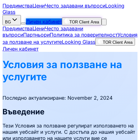
Предимства
Цени
Често задавани въпроси
Looking
Glass
Личен кабинет
BG
TOR Client Area
Предимства
Цени
Често задавани
въпроси
Партньори
Политика за поверителност
Условия
за ползване на услугите
Looking Glass
TOR Client Area
Личен кабинет
Условия за ползване на
услугите
Последно актуализиране: November 2, 2024
Въведение
Тези Условия за ползване регулират използването на
нашия уебсайт и услуги. С достъпа до нашия уебсайт
или използването на нашите услуги вие се