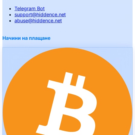
Telegram Bot
support
@
hiddence.net
abuse
@
hiddence.net
Начини на плащане