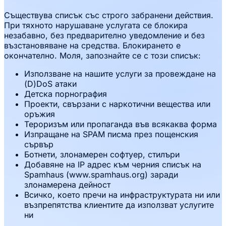
Съществува списък със строго забранени действия.
При тяхното нарушаване услугата се блокира
незабавно, без предварително уведомление и без
възстановяване на средства. Блокирането е
окончателно. Моля, запознайте се с този списък:
Използване на нашите услуги за провеждане на
(D)DoS атаки
Детска порнография
Проекти, свързани с наркотични вещества или
оръжия
Тероризъм или пропаганда във всякаква форма
Изпращане на SPAM писма през пощенския
сървър
Ботнети, злонамерен софтуер, стилъри
Добавяне на IP адрес към черния списък на
Spamhaus (www.spamhaus.org) заради
злонамерена дейност
Всичко, което пречи на инфраструктурата ни или
възпрепятства клиентите да използват услугите
ни